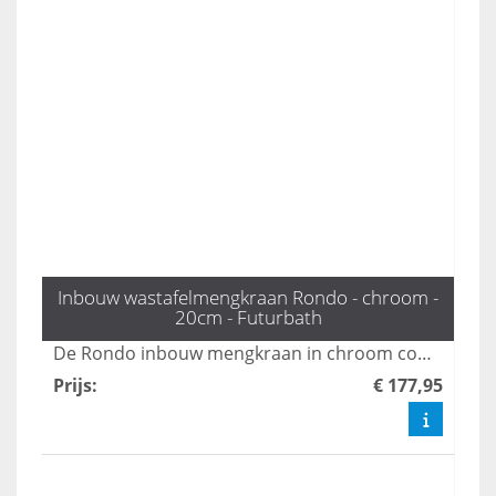
Inbouw wastafelmengkraan Rondo - chroom -
20cm - Futurbath
De Rondo inbouw mengkraan in chroom combineert een minimalistisch ontwerp met elegante functionaliteit, perfect voor moderne badkamers. Deze kraan zorgt voor een stijlvolle uitstraling en optimale gebruikservaring, waardoor uw badkamer een luxe uitstraling krijgt. Met duurzame materialen en een gebruiksvriendelijke bediening is de Rondo een uitstekende keuze voor elke badkamerinrichting.
Prijs
:
€ 177,95