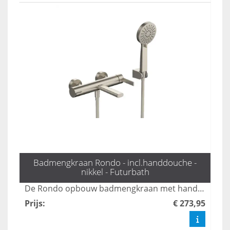
Badmengkraan Rondo - incl.handdouche -
nikkel - Futurbath
De Rondo opbouw badmengkraan met handdouche in mat goud biedt een stijlvolle en veelzijdige oplossing voor uw badkamer. Met drie standen zorgt deze kraan voor een comfortabele en aangepaste waterstroom, terwijl het luxe ontwerp een moderne uitstraling aan elke ruimte geeft. Geniet van zowel functionaliteit als elegantie met deze hoogwaardige mengkraan.
Prijs
:
€ 273,95