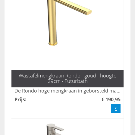
Wastafelmengkraan Rondo - goud - hoogte
29cm - Futurbath
De Rondo hoge mengkraan in geborsteld mat goud voegt een stijlvolle en luxe uitstraling toe aan uw badkamer. Deze hoogwaardige kraan combineert functionaliteit met een modern design, waardoor het een perfecte keuze is voor elke eigentijdse ruimte. Transformeer uw badkamer met de elegante afwerking en de gebruiksvriendelijke bediening van deze unieke kraan.
Prijs
:
€ 190,95