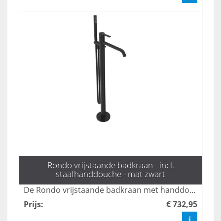
Rondo vrijstaande badkraan - incl.
staafhanddouche - mat zwart
De Rondo vrijstaande badkraan met handdouche in mat zwart combineert stijl en functionaliteit, perfect voor moderne badkamers. Met een elegante uitstraling en gebruiksvriendelijke bediening biedt deze kraan een luxe ervaring tijdens uw badmomenten. Dankzij het duurzame ontwerp en de hoogwaardige afwerking is dit product een ideale keuze voor elk interieur.
Prijs
:
€ 732,95