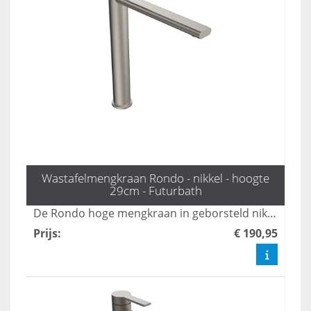
Wastafelmengkraan Rondo - nikkel - hoogte
29cm - Futurbath
De Rondo hoge mengkraan in geborsteld nikkel voegt een vleugje tijdloze elegantie toe aan elke badkamer. Met een hoogte van 29 cm is deze kraan perfect geschikt voor statement wastafels, waardoor functionaliteit en stijl naadloos samenkomen. Upgrade uw sanitair met deze prachtige toevoeging.
Prijs
:
€ 190,95