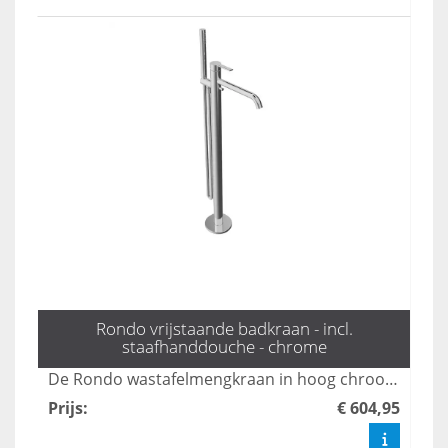
Rondo vrijstaande badkraan - incl.
staafhanddouche - chrome
De Rondo wastafelmengkraan in hoog chroom combineert stijl met functionaliteit, ideaal voor moderne badkamers. Dankzij het strakke ontwerp en de hoogwaardige afwerking is deze kraan niet alleen een eyecatcher, maar ook duurzaam en gemakkelijk te onderhouden. Geniet van een soepele waterstroom en precisie bij het regelen van de temperatuur met deze elegante toevoeging aan uw sanitair.
Prijs
:
€ 604,95