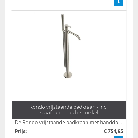
Rondo vrijstaande badkraan - incl.
staafhanddouche - nikkel
De Rondo vrijstaande badkraan met handdouche in mat zwart combineert stijl en functionaliteit, perfect voor moderne badkamers. Met een elegante uitstraling en gebruiksvriendelijke bediening biedt deze kraan een luxe ervaring tijdens uw badmomenten. Dankzij het duurzame ontwerp en de hoogwaardige afwerking is dit product een ideale keuze voor elk interieur.
Prijs
:
€ 754,95