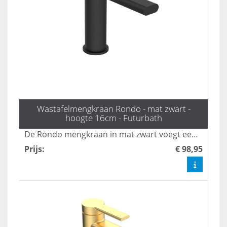
Wastafelmengkraan Rondo - mat zwart -
hoogte 16cm - Futurbath
De Rondo mengkraan in mat zwart voegt een verfijnde touch toe aan elke badkamer. Met een hoogte van 16 cm combineert deze stijlvolle kraan moderne elegantie met tijdloze schoonheid, waardoor het een echte blikvanger is. Verhoog het design van uw badkamer met deze prachtige en functionele toevoeging.
Prijs
:
€ 98,95