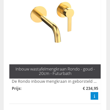
Inbouw wastafelmengkraan Rondo - goud -
20cm - Futurbath
De Rondo inbouw mengkraan in geborsteld mat goud voegt een luxe uitstraling toe aan uw badkamer. Met een praktische uitloop van 20 cm combineert deze kraan elegant design met optimale functionaliteit, perfect voor een moderne badkamerinrichting. Upgrade uw ruimte met deze stijlvolle en duurzame kraan.
Prijs
:
€ 234,95