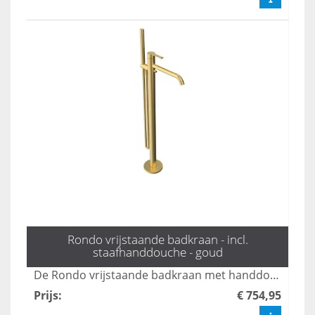
Rondo vrijstaande badkraan - incl.
staafhanddouche - goud
De Rondo vrijstaande badkraan met handdouche in mat zwart combineert stijl en functionaliteit, perfect voor moderne badkamers. Met een elegante uitstraling en gebruiksvriendelijke bediening biedt deze kraan een luxe ervaring tijdens uw badmomenten. Dankzij het duurzame ontwerp en de hoogwaardige afwerking is dit product een ideale keuze voor elk interieur.
Prijs
:
€ 754,95