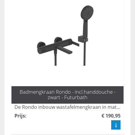
Badmengkraan Rondo - incl.handdouche -
zwart - Futurbath
De Rondo inbouw wastafelmengkraan in mat zwart combineert stijl met functionaliteit, perfect voor moderne badkamers. Met zijn strakke design en eenvoudige installatie biedt deze kraan een luxe uitstraling, terwijl de hoogwaardige materialen zorgen voor duurzaamheid en gebruiksgemak. Transformeer je wastafel met deze elegante toevoeging die moeiteloos bij elke inrichting past.
Prijs
:
€ 190,95