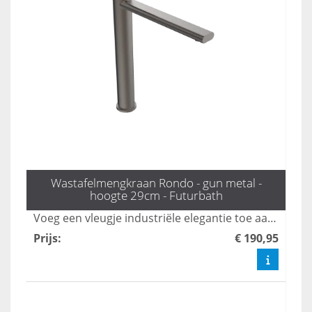
Wastafelmengkraan Rondo - gun metal -
hoogte 29cm - Futurbath
Voeg een vleugje industriële elegantie toe aan uw badkamer met de Rondo hoge mengkraan in gunmetal. Met een hoogte van 29 cm is deze kraan ideaal voor moderne badkamerontwerpen, en combineert stijl met functionaliteit voor een verfijnde uitstraling. Upgrade uw interieur met deze prachtige toevoeging die zowel esthetisch als praktisch is.
Prijs
:
€ 190,95