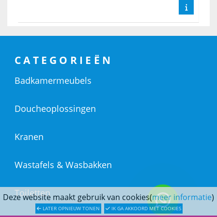
CATEGORIEËN
Badkamermeubels
Doucheoplossingen
Kranen
Wastafels & Wasbakken
Toiletten
Deze website maakt gebruik van cookies(
meer informatie
)
LATER OPNIEUW TONEN
IK GA AKKOORD MET COOKIES