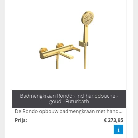
Badmengkraan Rondo - incl.handdouche -
goud - Futurbath
De Rondo opbouw badmengkraan met handdouche in mat goud biedt een stijlvolle en veelzijdige oplossing voor uw badkamer. Met drie standen zorgt deze kraan voor een comfortabele en aangepaste waterstroom, terwijl het luxe ontwerp een moderne uitstraling aan elke ruimte geeft. Geniet van zowel functionaliteit als elegantie met deze hoogwaardige mengkraan.
Prijs
:
€ 273,95