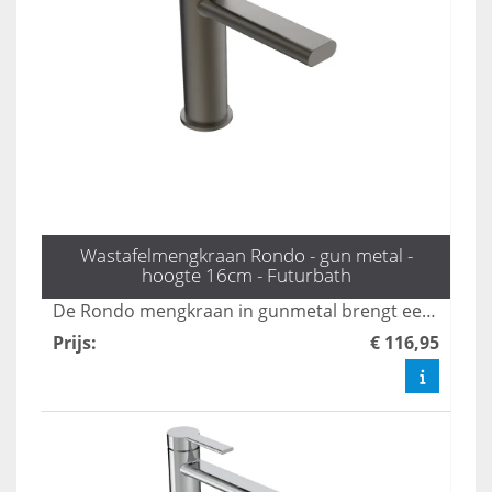
Wastafelmengkraan Rondo - gun metal -
hoogte 16cm - Futurbath
De Rondo mengkraan in gunmetal brengt een vleugje industriële chic naar uw badkamer en is 16 cm hoog. Deze kraan verenigt een stijlvolle uitstraling met praktische functionaliteit, waardoor hij een perfecte aanvulling is voor elke moderne badkamer. Upgrade uw ruimte met deze unieke, designgerichte oplossing.
Prijs
:
€ 116,95