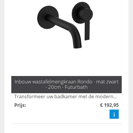
Inbouw wastafelmengkraan Rondo - mat zwart
- 20cm - Futurbath
Transformeer uw badkamer met de moderne Rondo inbouw mengkraan in mat zwart. Met een elegante uitloop van 20 cm biedt deze kraan zowel esthetiek als gebruiksgemak, perfect voor een strakke en verfijnde uitstraling. Voeg een vleugje luxe toe aan uw badkamer met deze stijlvolle oplossing.
Prijs
:
€ 192,95