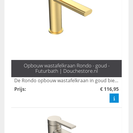
Opbouw wastafelkraan Rondo - goud -
Futurbath | Douchestore.nl
De Rondo opbouw wastafelkraan in goud biedt een stijlvol design dat elegantie toevoegt aan elke badkamer. Met een hoogte van 16 cm is deze kraan niet alleen praktisch, maar ook een statement piece dat moderne esthetiek combineert met functionaliteit. Transformeer uw wastafel met deze luxe toevoeging en geniet van een verfijnde uitstraling.
Prijs
:
€ 116,95