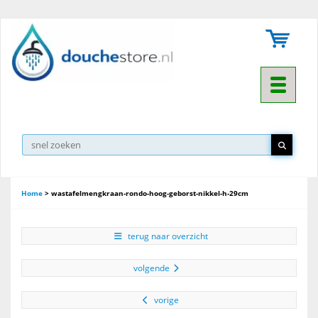
Toggle na
Home
>
wastafelmengkraan-rondo-hoog-geborst-nikkel-h-29cm
terug naar overzicht
volgende
vorige