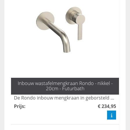
Inbouw wastafelmengkraan Rondo - nikkel -
20cm - Futurbath
De Rondo inbouw mengkraan in geborsteld nikkel combineert een subtiele en luxueuze uitstraling, waardoor het een perfecte aanvulling is voor elke moderne badkamer. Deze kraan biedt niet alleen esthetische waarde, maar ook functionaliteit en duurzaamheid. Transformeer uw badkamer met de elegante afwerking en geavanceerde technologie van de Rondo mengkraan.
Prijs
:
€ 234,95