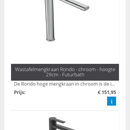
Wastafelmengkraan Rondo - chroom - hoogte
29cm - Futurbath
De Rondo hoge mengkraan in chroom is de ideale keuze voor opzetwastafels en diepe kommen, dankzij zijn indrukwekkende hoogte van 29 cm. Deze combinatie van stijl en functionaliteit maakt het een must-have voor elke moderne badkamer. Upgrade uw sanitair met deze elegante kraan die zowel praktische als esthetische voordelen biedt.
Prijs
:
€ 151,95