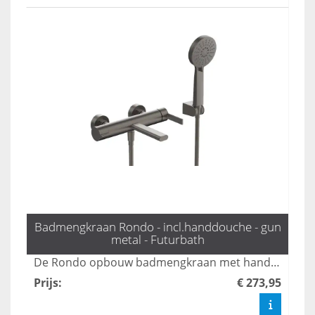
Badmengkraan Rondo - incl.handdouche - gun
metal - Futurbath
De Rondo opbouw badmengkraan met handdouche in gun metal biedt luxe en functionaliteit met drie standen voor optimale waterstralen. Deze stijlvolle kraan combineert modern design met gebruiksgemak, waardoor het een perfecte aanvulling is voor elke badkamer. Geniet van een verfijnde uitstraling en een aangename douche-ervaring met deze hoogwaardige badmengkraan.
Prijs
:
€ 273,95