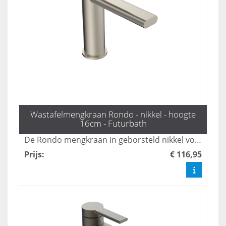
Wastafelmengkraan Rondo - nikkel - hoogte
16cm - Futurbath
De Rondo mengkraan in geborsteld nikkel voegt een elegante en luxe touch toe aan uw badkamer. Met een comfortabele hoogte van 16 cm is deze kraan ideaal voor dagelijks gebruik en combineert functionaliteit met stijl.
Prijs
:
€ 116,95