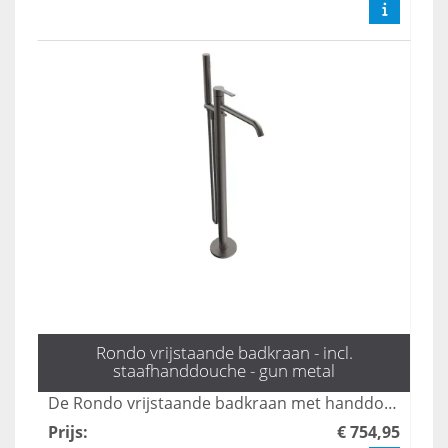
Rondo vrijstaande badkraan - incl.
staafhanddouche - gun metal
De Rondo vrijstaande badkraan met handdouche in gun metal combineert elegant design met functionaliteit, perfect voor een moderne badkamer. Met zijn strakke lijnen en luxe afwerking voegt deze kraan een vleugje stijl toe, terwijl de handdouche zorgt voor extra gebruiksgemak. Ideaal voor wie op zoek is naar een krachtige en esthetische oplossing voor hun badkamer.
Prijs
:
€ 754,95