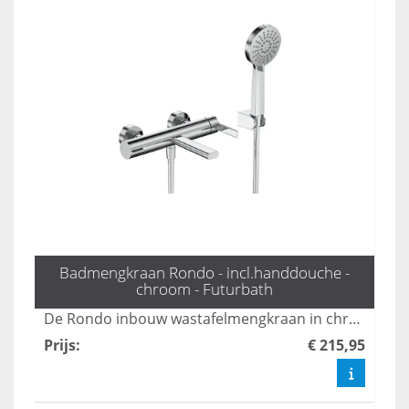
Badmengkraan Rondo - incl.handdouche -
chroom - Futurbath
De Rondo inbouw wastafelmengkraan in chroom biedt een moderne en elegante uitstraling voor elke badkamer. Met zijn gebruiksvriendelijke bediening en duurzame materialen zorgt deze kraan voor een perfecte combinatie van stijl en functionaliteit. Ideaal voor wie op zoek is naar een hoogwaardige oplossing voor hun wastafel.
Prijs
:
€ 215,95