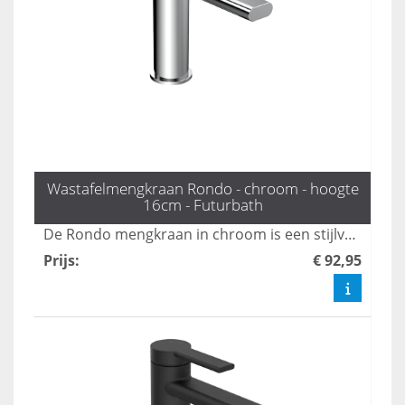
Wastafelmengkraan Rondo - chroom - hoogte
16cm - Futurbath
De Rondo mengkraan in chroom is een stijlvolle en tijdloze toevoeging aan elke badkamer. Met een hoogte van 16 cm en een gestroomlijnd ontwerp, is deze kraan ideaal voor moderne wastafels en voegt het een vleugje elegantie toe aan uw sanitair. Upgrade uw badkamer met deze functionele en esthetisch verantwoorde keuze.
Prijs
:
€ 92,95