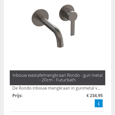
Inbouw wastafelmengkraan Rondo - gun metal
- 20cm - Futurbath
De Rondo inbouw mengkraan in gunmetal voegt een industriële chic toe aan uw badkamer, dankzij zijn moderne design en praktische uitloop van 20 cm. Deze kraan is de perfecte mix van stijl en functionaliteit, waardoor uw badkamer een eigentijdse uitstraling krijgt. Maak uw badkamer compleet met deze stijlvolle en duurzame toevoeging.
Prijs
:
€ 234,95