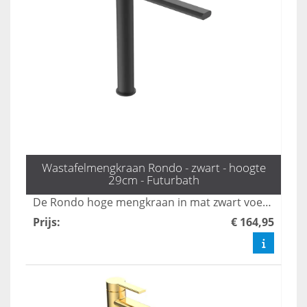
Wastafelmengkraan Rondo - zwart - hoogte
29cm - Futurbath
De Rondo hoge mengkraan in mat zwart voegt een krachtig statement toe aan uw badkamer met zijn strakke en moderne ontwerp. Met een hoogte van 29 cm is deze kraan perfect afgestemd op hedendaagse badkamerstijlen en biedt hij zowel functionaliteit als stijl. Transformeer uw badkamer met deze eigentijdse en stijlvolle mengkraan die zowel esthetisch als praktisch is.
Prijs
:
€ 164,95