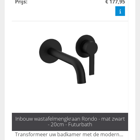
Prijs
:
€ 177,95
Inbouw wastafelmengkraan Rondo - mat zwart
- 20cm - Futurbath
Transformeer uw badkamer met de moderne Rondo inbouw mengkraan in mat zwart. Met een elegante uitloop van 20 cm biedt deze kraan zowel esthetiek als gebruiksgemak, perfect voor een strakke en verfijnde uitstraling. Voeg een vleugje luxe toe aan uw badkamer met deze stijlvolle oplossing.