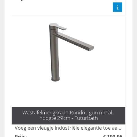
Wastafelmengkraan Rondo - gun metal -
hoogte 29cm - Futurbath
Voeg een vleugje industriële elegantie toe aan uw badkamer met de Rondo hoge mengkraan in gunmetal. Met een hoogte van 29 cm is deze kraan ideaal voor moderne badkamerontwerpen, en combineert stijl met functionaliteit voor een verfijnde uitstraling. Upgrade uw interieur met deze prachtige toevoeging die zowel esthetisch als praktisch is.
Prijs
:
€ 190,95