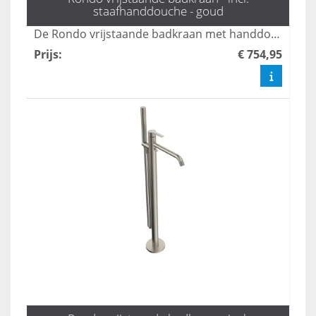
staafhanddouche - goud
De Rondo vrijstaande badkraan met handdouche in mat zwart combineert stijl en functionaliteit, perfect voor moderne badkamers. Met een elegante uitstraling en gebruiksvriendelijke bediening biedt deze kraan een luxe ervaring tijdens uw badmomenten. Dankzij het duurzame ontwerp en de hoogwaardige afwerking is dit product een ideale keuze voor elk interieur.
Prijs
:
€ 754,95