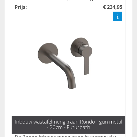
Prijs
:
€ 234,95
Inbouw wastafelmengkraan Rondo - gun metal
- 20cm - Futurbath