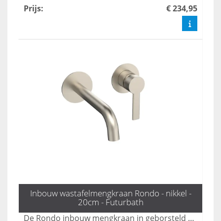
Prijs
:
€ 234,95
Inbouw wastafelmengkraan Rondo - nikkel -
20cm - Futurbath
De Rondo inbouw mengkraan in geborsteld nikkel combineert een subtiele en luxueuze uitstraling, waardoor het een perfecte aanvulling is voor elke moderne badkamer. Deze kraan biedt niet alleen esthetische waarde, maar ook functionaliteit en duurzaamheid. Transformeer uw badkamer met de elegante afwerking en geavanceerde technologie van de Rondo mengkraan.