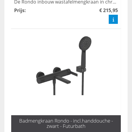
De Rondo inbouw wastafelmengkraan in chroom biedt een moderne en elegante uitstraling voor elke badkamer. Met zijn gebruiksvriendelijke bediening en duurzame materialen zorgt deze kraan voor een perfecte combinatie van stijl en functionaliteit. Ideaal voor wie op zoek is naar een hoogwaardige oplossing voor hun wastafel.
Prijs
:
€ 215,95
Badmengkraan Rondo - incl.handdouche -
zwart - Futurbath