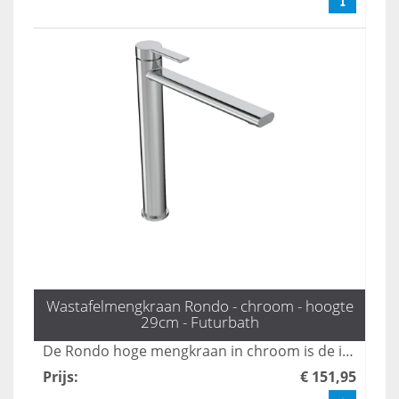
Wastafelmengkraan Rondo - chroom - hoogte
29cm - Futurbath
De Rondo hoge mengkraan in chroom is de ideale keuze voor opzetwastafels en diepe kommen, dankzij zijn indrukwekkende hoogte van 29 cm. Deze combinatie van stijl en functionaliteit maakt het een must-have voor elke moderne badkamer. Upgrade uw sanitair met deze elegante kraan die zowel praktische als esthetische voordelen biedt.
Prijs
:
€ 151,95