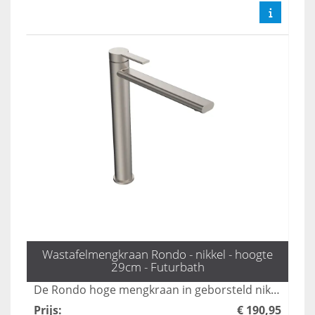
Wastafelmengkraan Rondo - nikkel - hoogte
29cm - Futurbath
De Rondo hoge mengkraan in geborsteld nikkel voegt een vleugje tijdloze elegantie toe aan elke badkamer. Met een hoogte van 29 cm is deze kraan perfect geschikt voor statement wastafels, waardoor functionaliteit en stijl naadloos samenkomen. Upgrade uw sanitair met deze prachtige toevoeging.
Prijs
:
€ 190,95