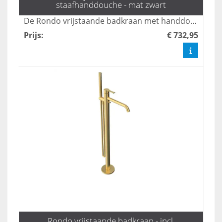
staafhanddouche - mat zwart
De Rondo vrijstaande badkraan met handdouche in mat zwart combineert stijl en functionaliteit, perfect voor moderne badkamers. Met een elegante uitstraling en gebruiksvriendelijke bediening biedt deze kraan een luxe ervaring tijdens uw badmomenten. Dankzij het duurzame ontwerp en de hoogwaardige afwerking is dit product een ideale keuze voor elk interieur.
Prijs
:
€ 732,95
Rondo vrijstaande badkraan - incl.