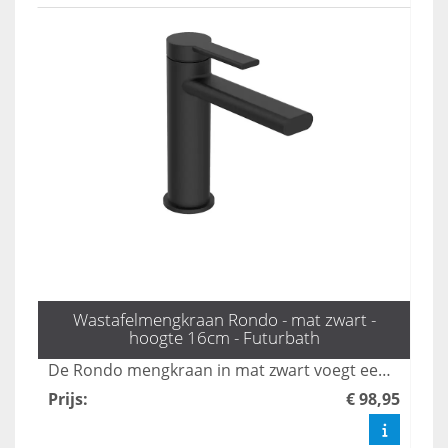
Wastafelmengkraan Rondo - mat zwart -
hoogte 16cm - Futurbath
De Rondo mengkraan in mat zwart voegt een verfijnde touch toe aan elke badkamer. Met een hoogte van 16 cm combineert deze stijlvolle kraan moderne elegantie met tijdloze schoonheid, waardoor het een echte blikvanger is. Verhoog het design van uw badkamer met deze prachtige en functionele toevoeging.
Prijs
:
€ 98,95