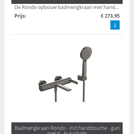
De Rondo opbouw badmengkraan met handdouche in mat goud biedt een stijlvolle en veelzijdige oplossing voor uw badkamer. Met drie standen zorgt deze kraan voor een comfortabele en aangepaste waterstroom, terwijl het luxe ontwerp een moderne uitstraling aan elke ruimte geeft. Geniet van zowel functionaliteit als elegantie met deze hoogwaardige mengkraan.
Prijs
:
€ 273,95
Badmengkraan Rondo - incl.handdouche - gun
metal - Futurbath