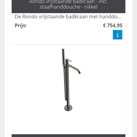
Rondo vrijstaande badkraan - incl.
staafhanddouche - nikkel
De Rondo vrijstaande badkraan met handdouche in mat zwart combineert stijl en functionaliteit, perfect voor moderne badkamers. Met een elegante uitstraling en gebruiksvriendelijke bediening biedt deze kraan een luxe ervaring tijdens uw badmomenten. Dankzij het duurzame ontwerp en de hoogwaardige afwerking is dit product een ideale keuze voor elk interieur.
Prijs
:
€ 754,95