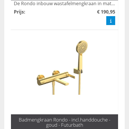
De Rondo inbouw wastafelmengkraan in mat zwart combineert stijl met functionaliteit, perfect voor moderne badkamers. Met zijn strakke design en eenvoudige installatie biedt deze kraan een luxe uitstraling, terwijl de hoogwaardige materialen zorgen voor duurzaamheid en gebruiksgemak. Transformeer je wastafel met deze elegante toevoeging die moeiteloos bij elke inrichting past.
Prijs
:
€ 190,95
Badmengkraan Rondo - incl.handdouche -
goud - Futurbath