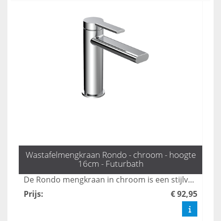
Wastafelmengkraan Rondo - chroom - hoogte
16cm - Futurbath
De Rondo mengkraan in chroom is een stijlvolle en tijdloze toevoeging aan elke badkamer. Met een hoogte van 16 cm en een gestroomlijnd ontwerp, is deze kraan ideaal voor moderne wastafels en voegt het een vleugje elegantie toe aan uw sanitair. Upgrade uw badkamer met deze functionele en esthetisch verantwoorde keuze.
Prijs
:
€ 92,95