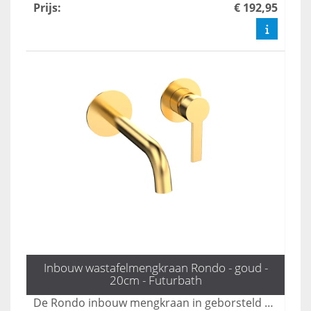
Prijs
:
€ 192,95
Inbouw wastafelmengkraan Rondo - goud -
20cm - Futurbath
De Rondo inbouw mengkraan in geborsteld mat goud voegt een luxe uitstraling toe aan uw badkamer. Met een praktische uitloop van 20 cm combineert deze kraan elegant design met optimale functionaliteit, perfect voor een moderne badkamerinrichting. Upgrade uw ruimte met deze stijlvolle en duurzame kraan.