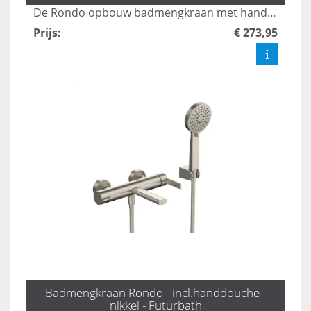
De Rondo opbouw badmengkraan met handdouche in mat goud biedt een stijlvolle en veelzijdige oplossing voor uw badkamer. Met drie standen zorgt deze kraan voor een comfortabele en aangepaste waterstroom, terwijl het luxe ontwerp een moderne uitstraling aan elke ruimte geeft. Geniet van zowel functionaliteit als elegantie met deze hoogwaardige mengkraan.
Prijs
:
€ 273,95
Badmengkraan Rondo - incl.handdouche -
nikkel - Futurbath