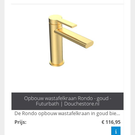
Opbouw wastafelkraan Rondo - goud -
Futurbath | Douchestore.nl
De Rondo opbouw wastafelkraan in goud biedt een stijlvol design dat elegantie toevoegt aan elke badkamer. Met een hoogte van 16 cm is deze kraan niet alleen praktisch, maar ook een statement piece dat moderne esthetiek combineert met functionaliteit. Transformeer uw wastafel met deze luxe toevoeging en geniet van een verfijnde uitstraling.
Prijs
:
€ 116,95