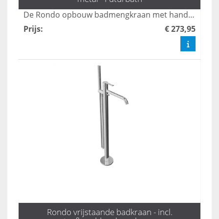
De Rondo opbouw badmengkraan met handdouche in gun metal biedt luxe en functionaliteit met drie standen voor optimale waterstralen. Deze stijlvolle kraan combineert modern design met gebruiksgemak, waardoor het een perfecte aanvulling is voor elke badkamer. Geniet van een verfijnde uitstraling en een aangename douche-ervaring met deze hoogwaardige badmengkraan.
Prijs
:
€ 273,95
Rondo vrijstaande badkraan - incl.