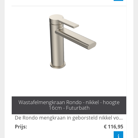
Wastafelmengkraan Rondo - nikkel - hoogte
16cm - Futurbath
De Rondo mengkraan in geborsteld nikkel voegt een elegante en luxe touch toe aan uw badkamer. Met een comfortabele hoogte van 16 cm is deze kraan ideaal voor dagelijks gebruik en combineert functionaliteit met stijl.
Prijs
:
€ 116,95