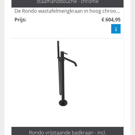
staafhanddouche - chrome
De Rondo wastafelmengkraan in hoog chroom combineert stijl met functionaliteit, ideaal voor moderne badkamers. Dankzij het strakke ontwerp en de hoogwaardige afwerking is deze kraan niet alleen een eyecatcher, maar ook duurzaam en gemakkelijk te onderhouden. Geniet van een soepele waterstroom en precisie bij het regelen van de temperatuur met deze elegante toevoeging aan uw sanitair.
Prijs
:
€ 604,95
Rondo vrijstaande badkraan - incl.