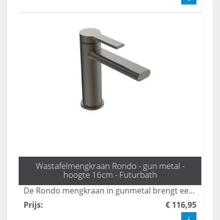
Wastafelmengkraan Rondo - gun metal -
hoogte 16cm - Futurbath
De Rondo mengkraan in gunmetal brengt een vleugje industriële chic naar uw badkamer en is 16 cm hoog. Deze kraan verenigt een stijlvolle uitstraling met praktische functionaliteit, waardoor hij een perfecte aanvulling is voor elke moderne badkamer. Upgrade uw ruimte met deze unieke, designgerichte oplossing.
Prijs
:
€ 116,95