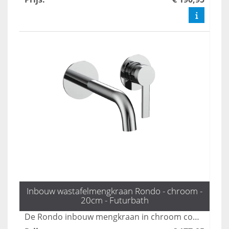
Inbouw wastafelmengkraan Rondo - chroom -
20cm - Futurbath
De Rondo inbouw mengkraan in chroom combineert een minimalistisch ontwerp met elegante functionaliteit, perfect voor moderne badkamers. Deze kraan zorgt voor een stijlvolle uitstraling en optimale gebruikservaring, waardoor uw badkamer een luxe uitstraling krijgt. Met duurzame materialen en een gebruiksvriendelijke bediening is de Rondo een uitstekende keuze voor elke badkamerinrichting.