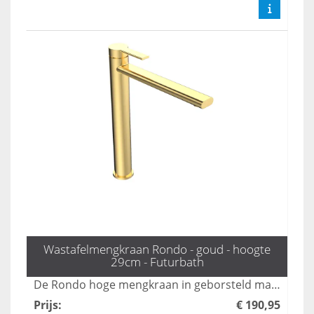
Wastafelmengkraan Rondo - goud - hoogte
29cm - Futurbath
De Rondo hoge mengkraan in geborsteld mat goud voegt een stijlvolle en luxe uitstraling toe aan uw badkamer. Deze hoogwaardige kraan combineert functionaliteit met een modern design, waardoor het een perfecte keuze is voor elke eigentijdse ruimte. Transformeer uw badkamer met de elegante afwerking en de gebruiksvriendelijke bediening van deze unieke kraan.
Prijs
:
€ 190,95