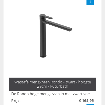
Wastafelmengkraan Rondo - zwart - hoogte
29cm - Futurbath
De Rondo hoge mengkraan in mat zwart voegt een krachtig statement toe aan uw badkamer met zijn strakke en moderne ontwerp. Met een hoogte van 29 cm is deze kraan perfect afgestemd op hedendaagse badkamerstijlen en biedt hij zowel functionaliteit als stijl. Transformeer uw badkamer met deze eigentijdse en stijlvolle mengkraan die zowel esthetisch als praktisch is.
Prijs
:
€ 164,95