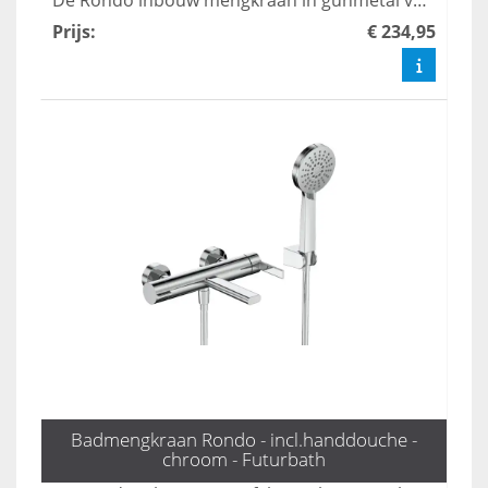
De Rondo inbouw mengkraan in gunmetal voegt een industriële chic toe aan uw badkamer, dankzij zijn moderne design en praktische uitloop van 20 cm. Deze kraan is de perfecte mix van stijl en functionaliteit, waardoor uw badkamer een eigentijdse uitstraling krijgt. Maak uw badkamer compleet met deze stijlvolle en duurzame toevoeging.
Prijs
:
€ 234,95
Badmengkraan Rondo - incl.handdouche -
chroom - Futurbath