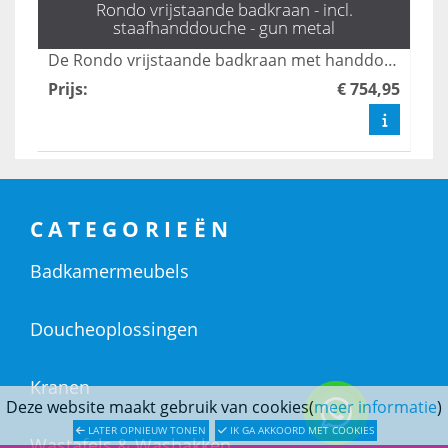
Rondo vrijstaande badkraan - incl.
staafhanddouche - gun metal
De Rondo vrijstaande badkraan met handdouche in gun metal combineert elegant design met functionaliteit, perfect voor een moderne badkamer. Met zijn strakke lijnen en luxe afwerking voegt deze kraan een vleugje stijl toe, terwijl de handdouche zorgt voor extra gebruiksgemak. Ideaal voor wie op zoek is naar een krachtige en esthetische oplossing voor hun badkamer.
Prijs
:
€ 754,95
CATEGORIEËN
Badkamermeubels
Doucheoplossingen
Kranen
Deze website maakt gebruik van cookies(
meer informatie
)
LATER OPNIEUW TONEN
IK GA AKKOORD MET COOKIES
Wastafels & Wasbakken