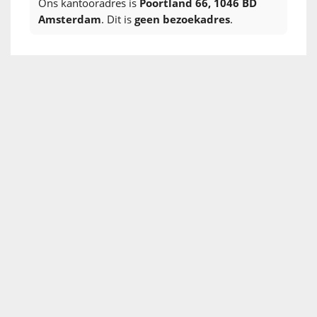
Ons kantooradres is
Poortland 66, 1046 BD
Amsterdam
. Dit is
geen bezoekadres
.