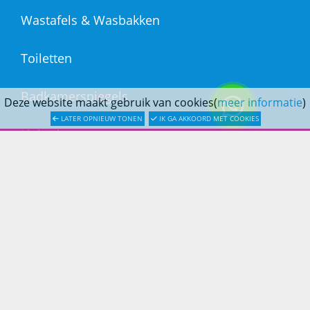
Wastafels & Wasbakken
Toiletten
Badkamerspiegels
Deze website maakt gebruik van cookies(
meer informatie
)
LATER OPNIEUW TONEN
IK GA AKKOORD MET COOKIES
Ligbaden
Afvoer & Installatie
DOUCHESTORE
Over Douchestore.nl
Badkameradvies