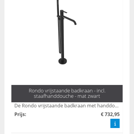
Rondo vrijstaande badkraan - incl.
staafhanddouche - mat zwart
De Rondo vrijstaande badkraan met handdouche in mat zwart combineert stijl en functionaliteit, perfect voor moderne badkamers. Met een elegante uitstraling en gebruiksvriendelijke bediening biedt deze kraan een luxe ervaring tijdens uw badmomenten. Dankzij het duurzame ontwerp en de hoogwaardige afwerking is dit product een ideale keuze voor elk interieur.
Prijs
:
€ 732,95