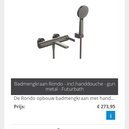
Badmengkraan Rondo - incl.handdouche - gun
metal - Futurbath
De Rondo opbouw badmengkraan met handdouche in gun metal biedt luxe en functionaliteit met drie standen voor optimale waterstralen. Deze stijlvolle kraan combineert modern design met gebruiksgemak, waardoor het een perfecte aanvulling is voor elke badkamer. Geniet van een verfijnde uitstraling en een aangename douche-ervaring met deze hoogwaardige badmengkraan.
Prijs
:
€ 273,95