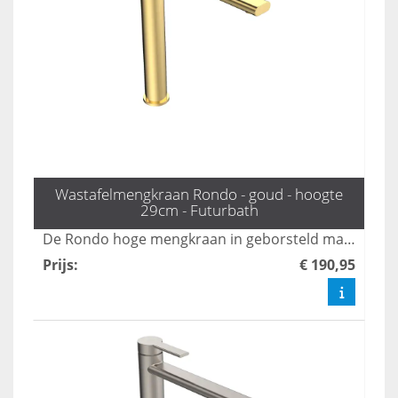
Wastafelmengkraan Rondo - goud - hoogte
29cm - Futurbath
De Rondo hoge mengkraan in geborsteld mat goud voegt een stijlvolle en luxe uitstraling toe aan uw badkamer. Deze hoogwaardige kraan combineert functionaliteit met een modern design, waardoor het een perfecte keuze is voor elke eigentijdse ruimte. Transformeer uw badkamer met de elegante afwerking en de gebruiksvriendelijke bediening van deze unieke kraan.
Prijs
:
€ 190,95