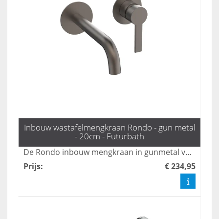
Inbouw wastafelmengkraan Rondo - gun metal
- 20cm - Futurbath
De Rondo inbouw mengkraan in gunmetal voegt een industriële chic toe aan uw badkamer, dankzij zijn moderne design en praktische uitloop van 20 cm. Deze kraan is de perfecte mix van stijl en functionaliteit, waardoor uw badkamer een eigentijdse uitstraling krijgt. Maak uw badkamer compleet met deze stijlvolle en duurzame toevoeging.
Prijs
:
€ 234,95