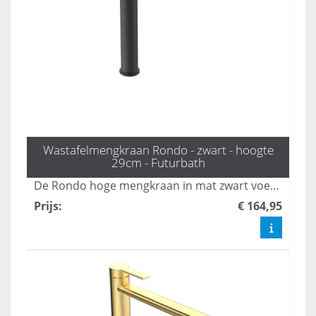
Wastafelmengkraan Rondo - zwart - hoogte
29cm - Futurbath
De Rondo hoge mengkraan in mat zwart voegt een krachtig statement toe aan uw badkamer met zijn strakke en moderne ontwerp. Met een hoogte van 29 cm is deze kraan perfect afgestemd op hedendaagse badkamerstijlen en biedt hij zowel functionaliteit als stijl. Transformeer uw badkamer met deze eigentijdse en stijlvolle mengkraan die zowel esthetisch als praktisch is.
Prijs
:
€ 164,95