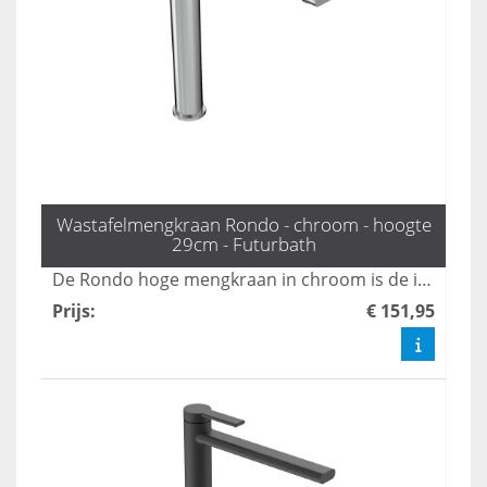
Wastafelmengkraan Rondo - chroom - hoogte
29cm - Futurbath
De Rondo hoge mengkraan in chroom is de ideale keuze voor opzetwastafels en diepe kommen, dankzij zijn indrukwekkende hoogte van 29 cm. Deze combinatie van stijl en functionaliteit maakt het een must-have voor elke moderne badkamer. Upgrade uw sanitair met deze elegante kraan die zowel praktische als esthetische voordelen biedt.
Prijs
:
€ 151,95