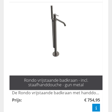
Rondo vrijstaande badkraan - incl.
staafhanddouche - gun metal
De Rondo vrijstaande badkraan met handdouche in gun metal combineert elegant design met functionaliteit, perfect voor een moderne badkamer. Met zijn strakke lijnen en luxe afwerking voegt deze kraan een vleugje stijl toe, terwijl de handdouche zorgt voor extra gebruiksgemak. Ideaal voor wie op zoek is naar een krachtige en esthetische oplossing voor hun badkamer.
Prijs
:
€ 754,95