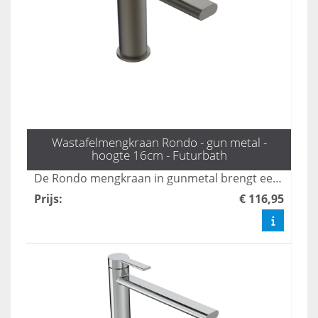
Wastafelmengkraan Rondo - gun metal -
hoogte 16cm - Futurbath
De Rondo mengkraan in gunmetal brengt een vleugje industriële chic naar uw badkamer en is 16 cm hoog. Deze kraan verenigt een stijlvolle uitstraling met praktische functionaliteit, waardoor hij een perfecte aanvulling is voor elke moderne badkamer. Upgrade uw ruimte met deze unieke, designgerichte oplossing.
Prijs
:
€ 116,95