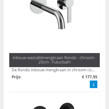
Inbouw wastafelmengkraan Rondo - chroom -
20cm - Futurbath
De Rondo inbouw mengkraan in chroom combineert een minimalistisch ontwerp met elegante functionaliteit, perfect voor moderne badkamers. Deze kraan zorgt voor een stijlvolle uitstraling en optimale gebruikservaring, waardoor uw badkamer een luxe uitstraling krijgt. Met duurzame materialen en een gebruiksvriendelijke bediening is de Rondo een uitstekende keuze voor elke badkamerinrichting.
Prijs
:
€ 177,95