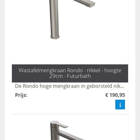
Wastafelmengkraan Rondo - nikkel - hoogte
29cm - Futurbath
De Rondo hoge mengkraan in geborsteld nikkel voegt een vleugje tijdloze elegantie toe aan elke badkamer. Met een hoogte van 29 cm is deze kraan perfect geschikt voor statement wastafels, waardoor functionaliteit en stijl naadloos samenkomen. Upgrade uw sanitair met deze prachtige toevoeging.
Prijs
:
€ 190,95