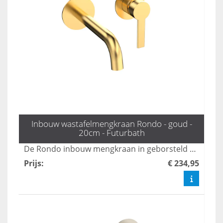
Inbouw wastafelmengkraan Rondo - goud -
20cm - Futurbath
De Rondo inbouw mengkraan in geborsteld mat goud voegt een luxe uitstraling toe aan uw badkamer. Met een praktische uitloop van 20 cm combineert deze kraan elegant design met optimale functionaliteit, perfect voor een moderne badkamerinrichting. Upgrade uw ruimte met deze stijlvolle en duurzame kraan.
Prijs
:
€ 234,95