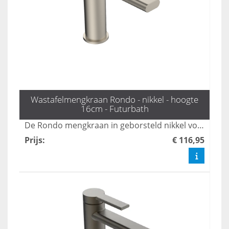
Wastafelmengkraan Rondo - nikkel - hoogte
16cm - Futurbath
De Rondo mengkraan in geborsteld nikkel voegt een elegante en luxe touch toe aan uw badkamer. Met een comfortabele hoogte van 16 cm is deze kraan ideaal voor dagelijks gebruik en combineert functionaliteit met stijl.
Prijs
:
€ 116,95