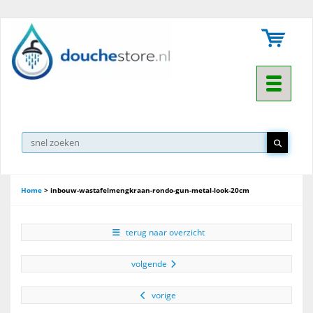
Toggle na
Home
>
inbouw-wastafelmengkraan-rondo-gun-metal-look-20cm
terug naar overzicht
volgende
vorige