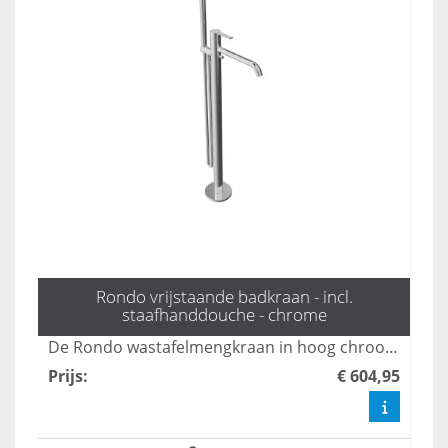
Rondo vrijstaande badkraan - incl.
staafhanddouche - chrome
De Rondo wastafelmengkraan in hoog chroom combineert stijl met functionaliteit, ideaal voor moderne badkamers. Dankzij het strakke ontwerp en de hoogwaardige afwerking is deze kraan niet alleen een eyecatcher, maar ook duurzaam en gemakkelijk te onderhouden. Geniet van een soepele waterstroom en precisie bij het regelen van de temperatuur met deze elegante toevoeging aan uw sanitair.
Prijs
:
€ 604,95