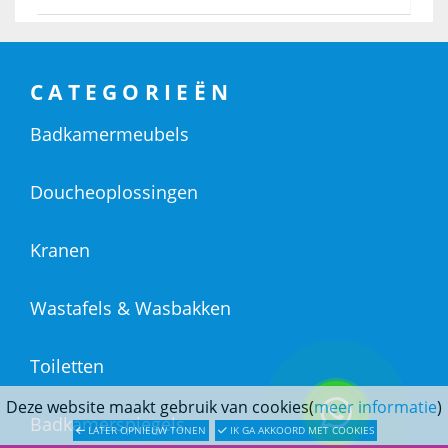
CATEGORIEËN
Badkamermeubels
Doucheoplossingen
Kranen
Wastafels & Wasbakken
Toiletten
Deze website maakt gebruik van cookies(
meer informatie
)
Badkamerspiegels
LATER OPNIEUW TONEN
IK GA AKKOORD MET COOKIES