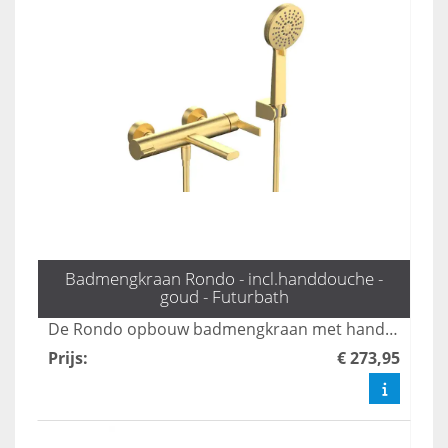
Badmengkraan Rondo - incl.handdouche -
goud - Futurbath
De Rondo opbouw badmengkraan met handdouche in mat goud biedt een stijlvolle en veelzijdige oplossing voor uw badkamer. Met drie standen zorgt deze kraan voor een comfortabele en aangepaste waterstroom, terwijl het luxe ontwerp een moderne uitstraling aan elke ruimte geeft. Geniet van zowel functionaliteit als elegantie met deze hoogwaardige mengkraan.
Prijs
:
€ 273,95