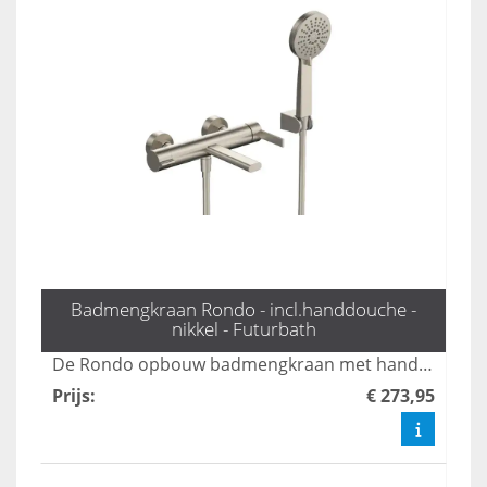
Badmengkraan Rondo - incl.handdouche -
nikkel - Futurbath
De Rondo opbouw badmengkraan met handdouche in mat goud biedt een stijlvolle en veelzijdige oplossing voor uw badkamer. Met drie standen zorgt deze kraan voor een comfortabele en aangepaste waterstroom, terwijl het luxe ontwerp een moderne uitstraling aan elke ruimte geeft. Geniet van zowel functionaliteit als elegantie met deze hoogwaardige mengkraan.
Prijs
:
€ 273,95