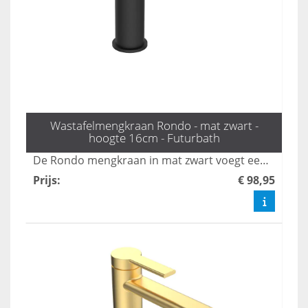
Wastafelmengkraan Rondo - mat zwart -
hoogte 16cm - Futurbath
De Rondo mengkraan in mat zwart voegt een verfijnde touch toe aan elke badkamer. Met een hoogte van 16 cm combineert deze stijlvolle kraan moderne elegantie met tijdloze schoonheid, waardoor het een echte blikvanger is. Verhoog het design van uw badkamer met deze prachtige en functionele toevoeging.
Prijs
:
€ 98,95