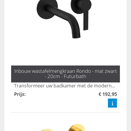
Inbouw wastafelmengkraan Rondo - mat zwart
- 20cm - Futurbath
Transformeer uw badkamer met de moderne Rondo inbouw mengkraan in mat zwart. Met een elegante uitloop van 20 cm biedt deze kraan zowel esthetiek als gebruiksgemak, perfect voor een strakke en verfijnde uitstraling. Voeg een vleugje luxe toe aan uw badkamer met deze stijlvolle oplossing.
Prijs
:
€ 192,95