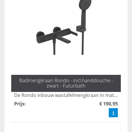
Badmengkraan Rondo - incl.handdouche -
zwart - Futurbath
De Rondo inbouw wastafelmengkraan in mat zwart combineert stijl met functionaliteit, perfect voor moderne badkamers. Met zijn strakke design en eenvoudige installatie biedt deze kraan een luxe uitstraling, terwijl de hoogwaardige materialen zorgen voor duurzaamheid en gebruiksgemak. Transformeer je wastafel met deze elegante toevoeging die moeiteloos bij elke inrichting past.
Prijs
:
€ 190,95