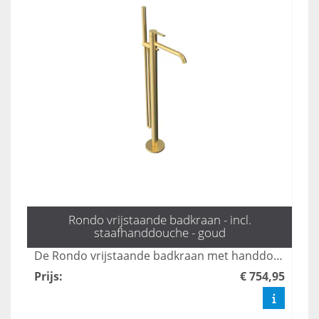
Rondo vrijstaande badkraan - incl.
staafhanddouche - goud
De Rondo vrijstaande badkraan met handdouche in mat zwart combineert stijl en functionaliteit, perfect voor moderne badkamers. Met een elegante uitstraling en gebruiksvriendelijke bediening biedt deze kraan een luxe ervaring tijdens uw badmomenten. Dankzij het duurzame ontwerp en de hoogwaardige afwerking is dit product een ideale keuze voor elk interieur.
Prijs
:
€ 754,95