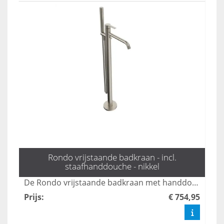
Rondo vrijstaande badkraan - incl.
staafhanddouche - nikkel
De Rondo vrijstaande badkraan met handdouche in mat zwart combineert stijl en functionaliteit, perfect voor moderne badkamers. Met een elegante uitstraling en gebruiksvriendelijke bediening biedt deze kraan een luxe ervaring tijdens uw badmomenten. Dankzij het duurzame ontwerp en de hoogwaardige afwerking is dit product een ideale keuze voor elk interieur.
Prijs
:
€ 754,95