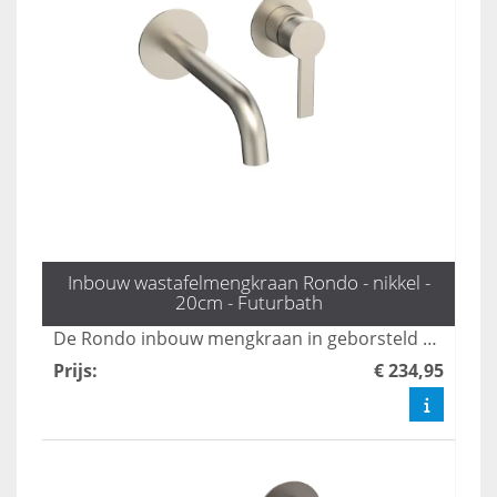
Inbouw wastafelmengkraan Rondo - nikkel -
20cm - Futurbath
De Rondo inbouw mengkraan in geborsteld nikkel combineert een subtiele en luxueuze uitstraling, waardoor het een perfecte aanvulling is voor elke moderne badkamer. Deze kraan biedt niet alleen esthetische waarde, maar ook functionaliteit en duurzaamheid. Transformeer uw badkamer met de elegante afwerking en geavanceerde technologie van de Rondo mengkraan.
Prijs
:
€ 234,95