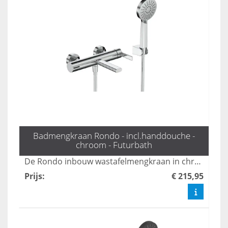
Badmengkraan Rondo - incl.handdouche -
chroom - Futurbath
De Rondo inbouw wastafelmengkraan in chroom biedt een moderne en elegante uitstraling voor elke badkamer. Met zijn gebruiksvriendelijke bediening en duurzame materialen zorgt deze kraan voor een perfecte combinatie van stijl en functionaliteit. Ideaal voor wie op zoek is naar een hoogwaardige oplossing voor hun wastafel.
Prijs
:
€ 215,95