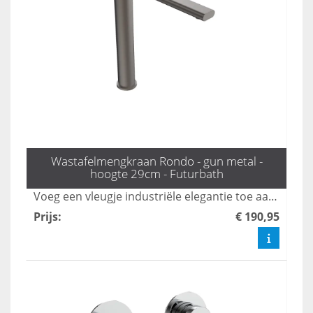
Wastafelmengkraan Rondo - gun metal -
hoogte 29cm - Futurbath
Voeg een vleugje industriële elegantie toe aan uw badkamer met de Rondo hoge mengkraan in gunmetal. Met een hoogte van 29 cm is deze kraan ideaal voor moderne badkamerontwerpen, en combineert stijl met functionaliteit voor een verfijnde uitstraling. Upgrade uw interieur met deze prachtige toevoeging die zowel esthetisch als praktisch is.
Prijs
:
€ 190,95