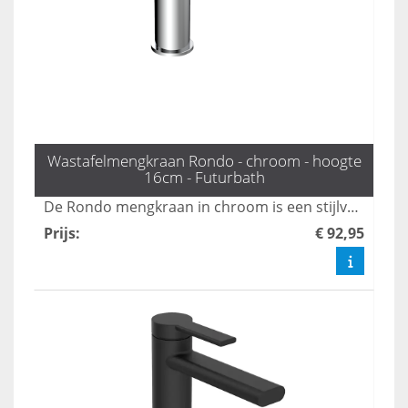
Wastafelmengkraan Rondo - chroom - hoogte
16cm - Futurbath
De Rondo mengkraan in chroom is een stijlvolle en tijdloze toevoeging aan elke badkamer. Met een hoogte van 16 cm en een gestroomlijnd ontwerp, is deze kraan ideaal voor moderne wastafels en voegt het een vleugje elegantie toe aan uw sanitair. Upgrade uw badkamer met deze functionele en esthetisch verantwoorde keuze.
Prijs
:
€ 92,95