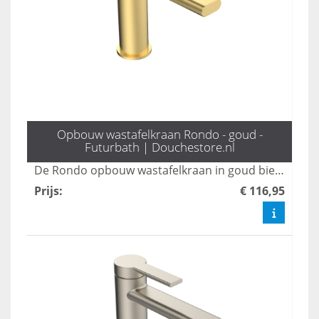
Opbouw wastafelkraan Rondo - goud -
Futurbath | Douchestore.nl
De Rondo opbouw wastafelkraan in goud biedt een stijlvol design dat elegantie toevoegt aan elke badkamer. Met een hoogte van 16 cm is deze kraan niet alleen praktisch, maar ook een statement piece dat moderne esthetiek combineert met functionaliteit. Transformeer uw wastafel met deze luxe toevoeging en geniet van een verfijnde uitstraling.
Prijs
:
€ 116,95