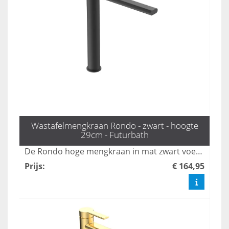
Wastafelmengkraan Rondo - zwart - hoogte
29cm - Futurbath
De Rondo hoge mengkraan in mat zwart voegt een krachtig statement toe aan uw badkamer met zijn strakke en moderne ontwerp. Met een hoogte van 29 cm is deze kraan perfect afgestemd op hedendaagse badkamerstijlen en biedt hij zowel functionaliteit als stijl. Transformeer uw badkamer met deze eigentijdse en stijlvolle mengkraan die zowel esthetisch als praktisch is.
Prijs
:
€ 164,95