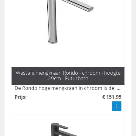
Wastafelmengkraan Rondo - chroom - hoogte
29cm - Futurbath
De Rondo hoge mengkraan in chroom is de ideale keuze voor opzetwastafels en diepe kommen, dankzij zijn indrukwekkende hoogte van 29 cm. Deze combinatie van stijl en functionaliteit maakt het een must-have voor elke moderne badkamer. Upgrade uw sanitair met deze elegante kraan die zowel praktische als esthetische voordelen biedt.
Prijs
:
€ 151,95