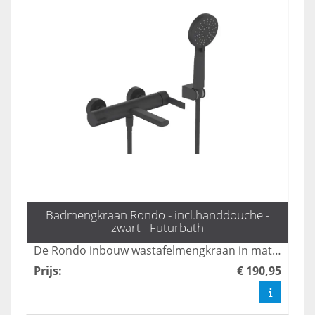
Badmengkraan Rondo - incl.handdouche -
zwart - Futurbath
De Rondo inbouw wastafelmengkraan in mat zwart combineert stijl met functionaliteit, perfect voor moderne badkamers. Met zijn strakke design en eenvoudige installatie biedt deze kraan een luxe uitstraling, terwijl de hoogwaardige materialen zorgen voor duurzaamheid en gebruiksgemak. Transformeer je wastafel met deze elegante toevoeging die moeiteloos bij elke inrichting past.
Prijs
:
€ 190,95