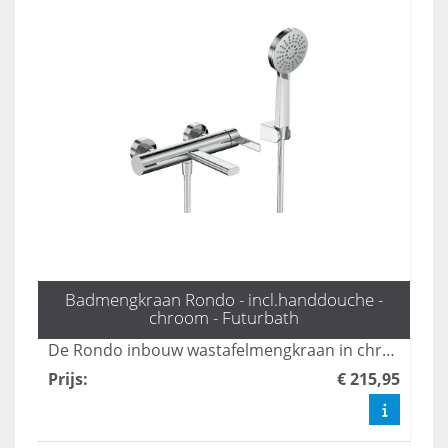
Badmengkraan Rondo - incl.handdouche -
chroom - Futurbath
De Rondo inbouw wastafelmengkraan in chroom biedt een moderne en elegante uitstraling voor elke badkamer. Met zijn gebruiksvriendelijke bediening en duurzame materialen zorgt deze kraan voor een perfecte combinatie van stijl en functionaliteit. Ideaal voor wie op zoek is naar een hoogwaardige oplossing voor hun wastafel.
Prijs
:
€ 215,95