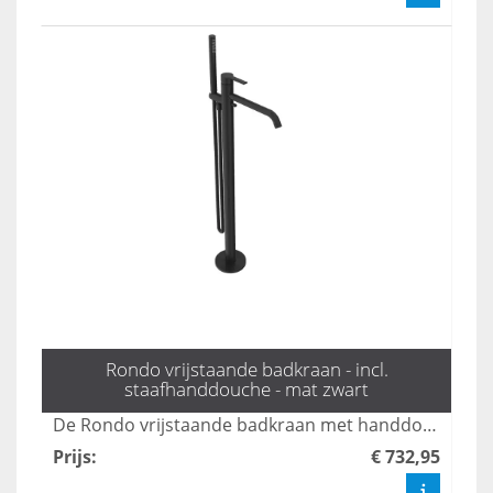
Rondo vrijstaande badkraan - incl.
staafhanddouche - mat zwart
De Rondo vrijstaande badkraan met handdouche in mat zwart combineert stijl en functionaliteit, perfect voor moderne badkamers. Met een elegante uitstraling en gebruiksvriendelijke bediening biedt deze kraan een luxe ervaring tijdens uw badmomenten. Dankzij het duurzame ontwerp en de hoogwaardige afwerking is dit product een ideale keuze voor elk interieur.
Prijs
:
€ 732,95