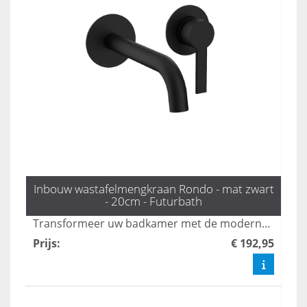
Inbouw wastafelmengkraan Rondo - mat zwart
- 20cm - Futurbath
Transformeer uw badkamer met de moderne Rondo inbouw mengkraan in mat zwart. Met een elegante uitloop van 20 cm biedt deze kraan zowel esthetiek als gebruiksgemak, perfect voor een strakke en verfijnde uitstraling. Voeg een vleugje luxe toe aan uw badkamer met deze stijlvolle oplossing.
Prijs
:
€ 192,95