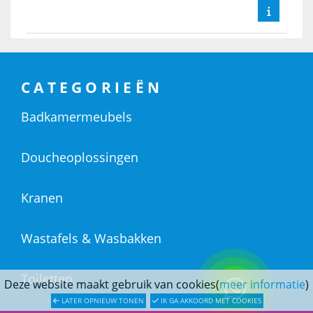
CATEGORIEËN
Badkamermeubels
Doucheoplossingen
Kranen
Wastafels & Wasbakken
Toiletten
Deze website maakt gebruik van cookies(
meer informatie
)
LATER OPNIEUW TONEN
IK GA AKKOORD MET COOKIES