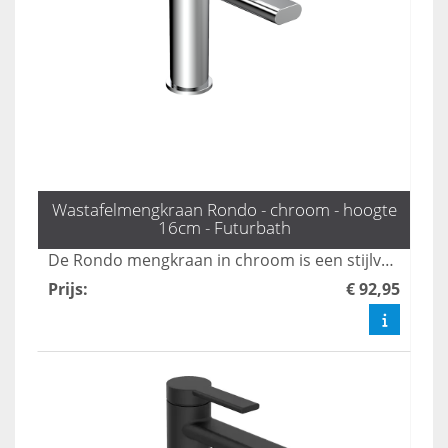
Wastafelmengkraan Rondo - chroom - hoogte
16cm - Futurbath
De Rondo mengkraan in chroom is een stijlvolle en tijdloze toevoeging aan elke badkamer. Met een hoogte van 16 cm en een gestroomlijnd ontwerp, is deze kraan ideaal voor moderne wastafels en voegt het een vleugje elegantie toe aan uw sanitair. Upgrade uw badkamer met deze functionele en esthetisch verantwoorde keuze.
Prijs
:
€ 92,95