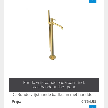
Rondo vrijstaande badkraan - incl.
staafhanddouche - goud
De Rondo vrijstaande badkraan met handdouche in mat zwart combineert stijl en functionaliteit, perfect voor moderne badkamers. Met een elegante uitstraling en gebruiksvriendelijke bediening biedt deze kraan een luxe ervaring tijdens uw badmomenten. Dankzij het duurzame ontwerp en de hoogwaardige afwerking is dit product een ideale keuze voor elk interieur.
Prijs
:
€ 754,95