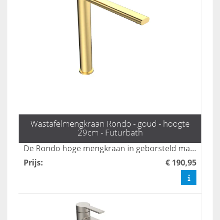
Wastafelmengkraan Rondo - goud - hoogte
29cm - Futurbath
De Rondo hoge mengkraan in geborsteld mat goud voegt een stijlvolle en luxe uitstraling toe aan uw badkamer. Deze hoogwaardige kraan combineert functionaliteit met een modern design, waardoor het een perfecte keuze is voor elke eigentijdse ruimte. Transformeer uw badkamer met de elegante afwerking en de gebruiksvriendelijke bediening van deze unieke kraan.
Prijs
:
€ 190,95