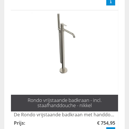
Rondo vrijstaande badkraan - incl.
staafhanddouche - nikkel
De Rondo vrijstaande badkraan met handdouche in mat zwart combineert stijl en functionaliteit, perfect voor moderne badkamers. Met een elegante uitstraling en gebruiksvriendelijke bediening biedt deze kraan een luxe ervaring tijdens uw badmomenten. Dankzij het duurzame ontwerp en de hoogwaardige afwerking is dit product een ideale keuze voor elk interieur.
Prijs
:
€ 754,95