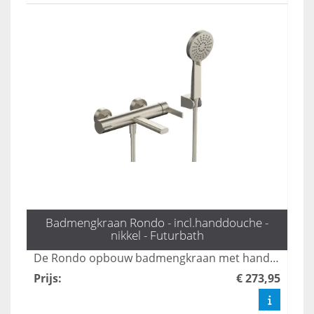
Badmengkraan Rondo - incl.handdouche -
nikkel - Futurbath
De Rondo opbouw badmengkraan met handdouche in mat goud biedt een stijlvolle en veelzijdige oplossing voor uw badkamer. Met drie standen zorgt deze kraan voor een comfortabele en aangepaste waterstroom, terwijl het luxe ontwerp een moderne uitstraling aan elke ruimte geeft. Geniet van zowel functionaliteit als elegantie met deze hoogwaardige mengkraan.
Prijs
:
€ 273,95