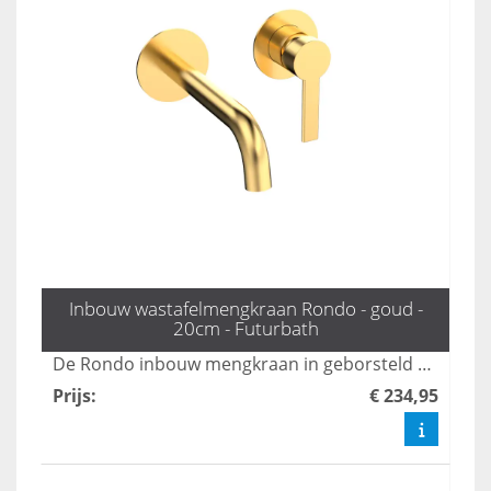
Inbouw wastafelmengkraan Rondo - goud -
20cm - Futurbath
De Rondo inbouw mengkraan in geborsteld mat goud voegt een luxe uitstraling toe aan uw badkamer. Met een praktische uitloop van 20 cm combineert deze kraan elegant design met optimale functionaliteit, perfect voor een moderne badkamerinrichting. Upgrade uw ruimte met deze stijlvolle en duurzame kraan.
Prijs
:
€ 234,95