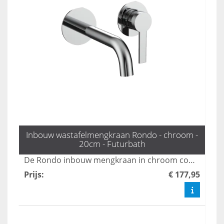
Inbouw wastafelmengkraan Rondo - chroom -
20cm - Futurbath
De Rondo inbouw mengkraan in chroom combineert een minimalistisch ontwerp met elegante functionaliteit, perfect voor moderne badkamers. Deze kraan zorgt voor een stijlvolle uitstraling en optimale gebruikservaring, waardoor uw badkamer een luxe uitstraling krijgt. Met duurzame materialen en een gebruiksvriendelijke bediening is de Rondo een uitstekende keuze voor elke badkamerinrichting.
Prijs
:
€ 177,95