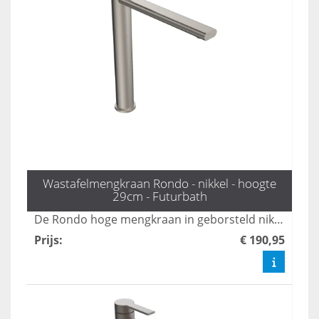
Wastafelmengkraan Rondo - nikkel - hoogte
29cm - Futurbath
De Rondo hoge mengkraan in geborsteld nikkel voegt een vleugje tijdloze elegantie toe aan elke badkamer. Met een hoogte van 29 cm is deze kraan perfect geschikt voor statement wastafels, waardoor functionaliteit en stijl naadloos samenkomen. Upgrade uw sanitair met deze prachtige toevoeging.
Prijs
:
€ 190,95