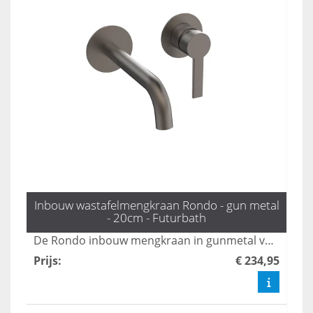
Inbouw wastafelmengkraan Rondo - gun metal
- 20cm - Futurbath
De Rondo inbouw mengkraan in gunmetal voegt een industriële chic toe aan uw badkamer, dankzij zijn moderne design en praktische uitloop van 20 cm. Deze kraan is de perfecte mix van stijl en functionaliteit, waardoor uw badkamer een eigentijdse uitstraling krijgt. Maak uw badkamer compleet met deze stijlvolle en duurzame toevoeging.
Prijs
:
€ 234,95