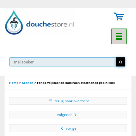
Toggle na
Home
>
Kranen
>
rondo-vrijstaande-badkraan-staafhandd-geb-nikkel
terug naar overzicht
volgende
vorige