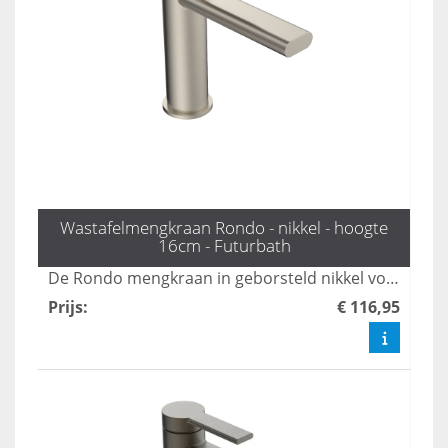
Wastafelmengkraan Rondo - nikkel - hoogte
16cm - Futurbath
De Rondo mengkraan in geborsteld nikkel voegt een elegante en luxe touch toe aan uw badkamer. Met een comfortabele hoogte van 16 cm is deze kraan ideaal voor dagelijks gebruik en combineert functionaliteit met stijl.
Prijs
:
€ 116,95