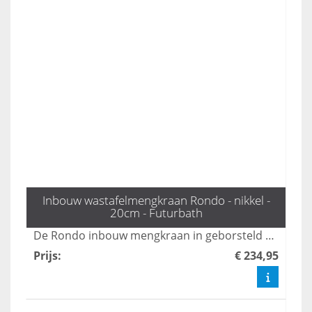
Inbouw wastafelmengkraan Rondo - nikkel -
20cm - Futurbath
De Rondo inbouw mengkraan in geborsteld nikkel combineert een subtiele en luxueuze uitstraling, waardoor het een perfecte aanvulling is voor elke moderne badkamer. Deze kraan biedt niet alleen esthetische waarde, maar ook functionaliteit en duurzaamheid. Transformeer uw badkamer met de elegante afwerking en geavanceerde technologie van de Rondo mengkraan.
Prijs
:
€ 234,95