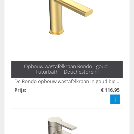
Opbouw wastafelkraan Rondo - goud -
Futurbath | Douchestore.nl
De Rondo opbouw wastafelkraan in goud biedt een stijlvol design dat elegantie toevoegt aan elke badkamer. Met een hoogte van 16 cm is deze kraan niet alleen praktisch, maar ook een statement piece dat moderne esthetiek combineert met functionaliteit. Transformeer uw wastafel met deze luxe toevoeging en geniet van een verfijnde uitstraling.
Prijs
:
€ 116,95