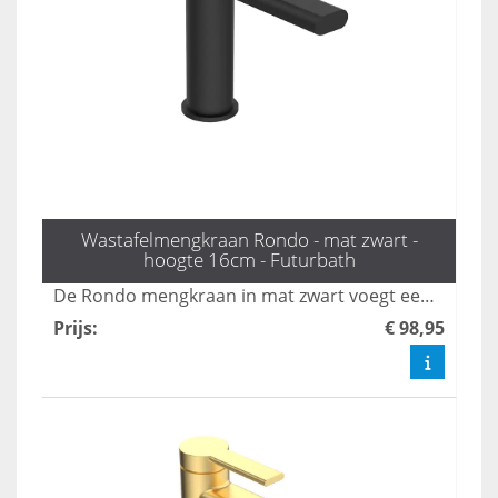
Wastafelmengkraan Rondo - mat zwart -
hoogte 16cm - Futurbath
De Rondo mengkraan in mat zwart voegt een verfijnde touch toe aan elke badkamer. Met een hoogte van 16 cm combineert deze stijlvolle kraan moderne elegantie met tijdloze schoonheid, waardoor het een echte blikvanger is. Verhoog het design van uw badkamer met deze prachtige en functionele toevoeging.
Prijs
:
€ 98,95