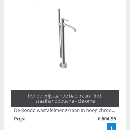
Rondo vrijstaande badkraan - incl.
staafhanddouche - chrome
De Rondo wastafelmengkraan in hoog chroom combineert stijl met functionaliteit, ideaal voor moderne badkamers. Dankzij het strakke ontwerp en de hoogwaardige afwerking is deze kraan niet alleen een eyecatcher, maar ook duurzaam en gemakkelijk te onderhouden. Geniet van een soepele waterstroom en precisie bij het regelen van de temperatuur met deze elegante toevoeging aan uw sanitair.
Prijs
:
€ 604,95