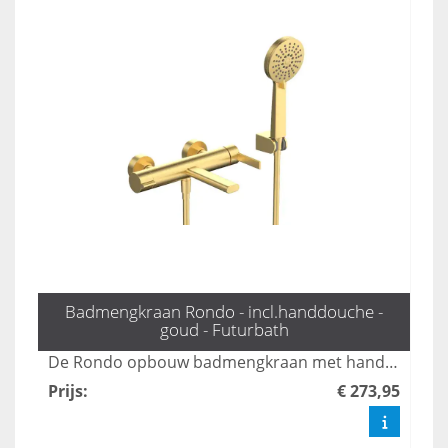
Badmengkraan Rondo - incl.handdouche -
goud - Futurbath
De Rondo opbouw badmengkraan met handdouche in mat goud biedt een stijlvolle en veelzijdige oplossing voor uw badkamer. Met drie standen zorgt deze kraan voor een comfortabele en aangepaste waterstroom, terwijl het luxe ontwerp een moderne uitstraling aan elke ruimte geeft. Geniet van zowel functionaliteit als elegantie met deze hoogwaardige mengkraan.
Prijs
:
€ 273,95