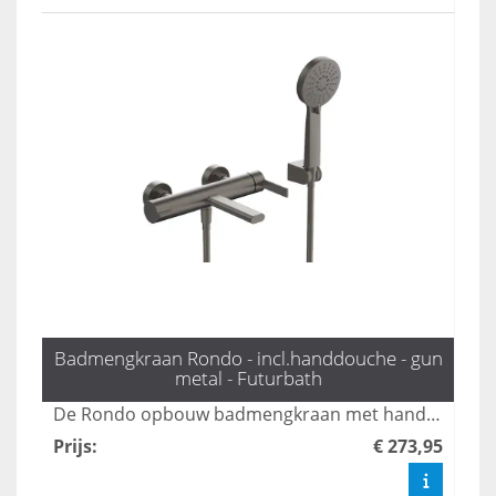
Badmengkraan Rondo - incl.handdouche - gun
metal - Futurbath
De Rondo opbouw badmengkraan met handdouche in gun metal biedt luxe en functionaliteit met drie standen voor optimale waterstralen. Deze stijlvolle kraan combineert modern design met gebruiksgemak, waardoor het een perfecte aanvulling is voor elke badkamer. Geniet van een verfijnde uitstraling en een aangename douche-ervaring met deze hoogwaardige badmengkraan.
Prijs
:
€ 273,95