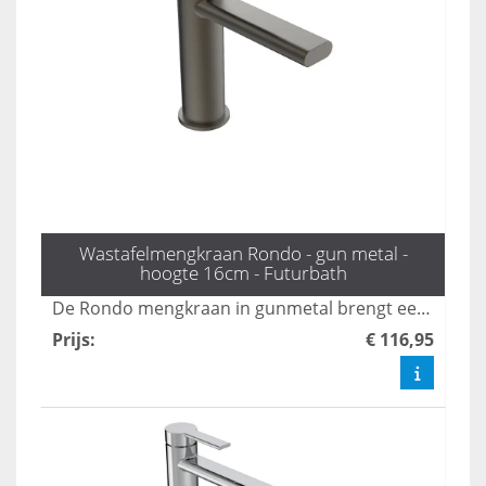
Wastafelmengkraan Rondo - gun metal -
hoogte 16cm - Futurbath
De Rondo mengkraan in gunmetal brengt een vleugje industriële chic naar uw badkamer en is 16 cm hoog. Deze kraan verenigt een stijlvolle uitstraling met praktische functionaliteit, waardoor hij een perfecte aanvulling is voor elke moderne badkamer. Upgrade uw ruimte met deze unieke, designgerichte oplossing.
Prijs
:
€ 116,95