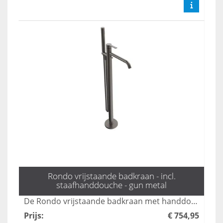
Rondo vrijstaande badkraan - incl.
staafhanddouche - gun metal
De Rondo vrijstaande badkraan met handdouche in gun metal combineert elegant design met functionaliteit, perfect voor een moderne badkamer. Met zijn strakke lijnen en luxe afwerking voegt deze kraan een vleugje stijl toe, terwijl de handdouche zorgt voor extra gebruiksgemak. Ideaal voor wie op zoek is naar een krachtige en esthetische oplossing voor hun badkamer.
Prijs
:
€ 754,95