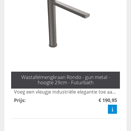
Wastafelmengkraan Rondo - gun metal -
hoogte 29cm - Futurbath
Voeg een vleugje industriële elegantie toe aan uw badkamer met de Rondo hoge mengkraan in gunmetal. Met een hoogte van 29 cm is deze kraan ideaal voor moderne badkamerontwerpen, en combineert stijl met functionaliteit voor een verfijnde uitstraling. Upgrade uw interieur met deze prachtige toevoeging die zowel esthetisch als praktisch is.
Prijs
:
€ 190,95