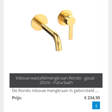
Inbouw wastafelmengkraan Rondo - goud -
20cm - Futurbath
De Rondo inbouw mengkraan in geborsteld mat goud voegt een luxe uitstraling toe aan uw badkamer. Met een praktische uitloop van 20 cm combineert deze kraan elegant design met optimale functionaliteit, perfect voor een moderne badkamerinrichting. Upgrade uw ruimte met deze stijlvolle en duurzame kraan.
Prijs
:
€ 234,95