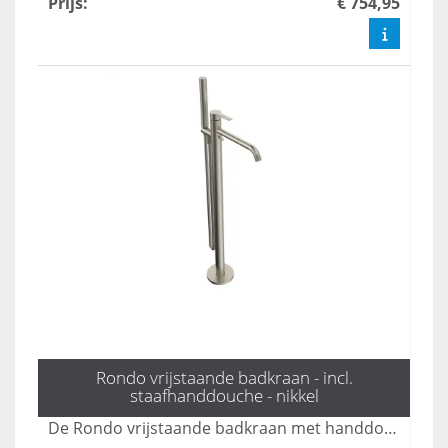
Prijs
:
€ 754,95
Rondo vrijstaande badkraan - incl.
staafhanddouche - nikkel
De Rondo vrijstaande badkraan met handdouche in mat zwart combineert stijl en functionaliteit, perfect voor moderne badkamers. Met een elegante uitstraling en gebruiksvriendelijke bediening biedt deze kraan een luxe ervaring tijdens uw badmomenten. Dankzij het duurzame ontwerp en de hoogwaardige afwerking is dit product een ideale keuze voor elk interieur.