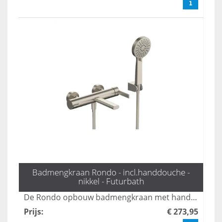
Badmengkraan Rondo - incl.handdouche -
nikkel - Futurbath
De Rondo opbouw badmengkraan met handdouche in mat goud biedt een stijlvolle en veelzijdige oplossing voor uw badkamer. Met drie standen zorgt deze kraan voor een comfortabele en aangepaste waterstroom, terwijl het luxe ontwerp een moderne uitstraling aan elke ruimte geeft. Geniet van zowel functionaliteit als elegantie met deze hoogwaardige mengkraan.
Prijs
:
€ 273,95