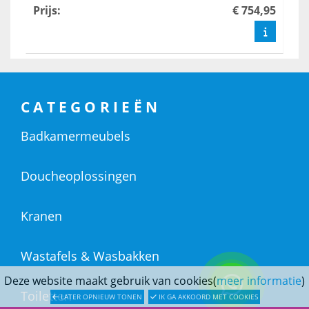
Prijs
:
€ 754,95
CATEGORIEËN
Badkamermeubels
Doucheoplossingen
Kranen
Wastafels & Wasbakken
Deze website maakt gebruik van cookies(
meer informatie
)
Toiletten
LATER OPNIEUW TONEN
IK GA AKKOORD MET COOKIES