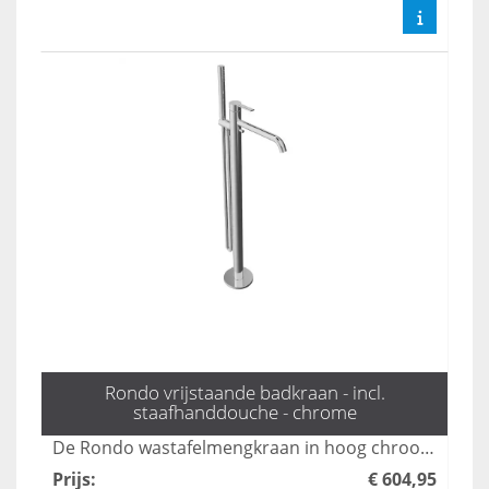
Rondo vrijstaande badkraan - incl.
staafhanddouche - chrome
De Rondo wastafelmengkraan in hoog chroom combineert stijl met functionaliteit, ideaal voor moderne badkamers. Dankzij het strakke ontwerp en de hoogwaardige afwerking is deze kraan niet alleen een eyecatcher, maar ook duurzaam en gemakkelijk te onderhouden. Geniet van een soepele waterstroom en precisie bij het regelen van de temperatuur met deze elegante toevoeging aan uw sanitair.
Prijs
:
€ 604,95