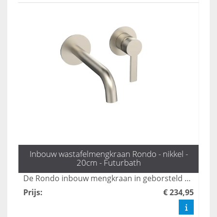
Inbouw wastafelmengkraan Rondo - nikkel -
20cm - Futurbath
De Rondo inbouw mengkraan in geborsteld nikkel combineert een subtiele en luxueuze uitstraling, waardoor het een perfecte aanvulling is voor elke moderne badkamer. Deze kraan biedt niet alleen esthetische waarde, maar ook functionaliteit en duurzaamheid. Transformeer uw badkamer met de elegante afwerking en geavanceerde technologie van de Rondo mengkraan.
Prijs
:
€ 234,95