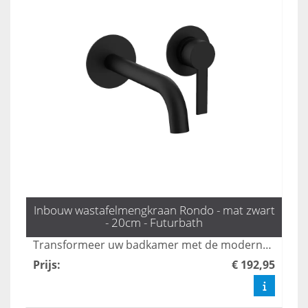
Inbouw wastafelmengkraan Rondo - mat zwart
- 20cm - Futurbath
Transformeer uw badkamer met de moderne Rondo inbouw mengkraan in mat zwart. Met een elegante uitloop van 20 cm biedt deze kraan zowel esthetiek als gebruiksgemak, perfect voor een strakke en verfijnde uitstraling. Voeg een vleugje luxe toe aan uw badkamer met deze stijlvolle oplossing.
Prijs
:
€ 192,95