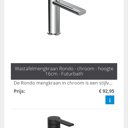
Wastafelmengkraan Rondo - chroom - hoogte
16cm - Futurbath
De Rondo mengkraan in chroom is een stijlvolle en tijdloze toevoeging aan elke badkamer. Met een hoogte van 16 cm en een gestroomlijnd ontwerp, is deze kraan ideaal voor moderne wastafels en voegt het een vleugje elegantie toe aan uw sanitair. Upgrade uw badkamer met deze functionele en esthetisch verantwoorde keuze.
Prijs
:
€ 92,95