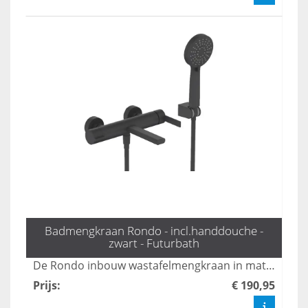
Badmengkraan Rondo - incl.handdouche -
zwart - Futurbath
De Rondo inbouw wastafelmengkraan in mat zwart combineert stijl met functionaliteit, perfect voor moderne badkamers. Met zijn strakke design en eenvoudige installatie biedt deze kraan een luxe uitstraling, terwijl de hoogwaardige materialen zorgen voor duurzaamheid en gebruiksgemak. Transformeer je wastafel met deze elegante toevoeging die moeiteloos bij elke inrichting past.
Prijs
:
€ 190,95