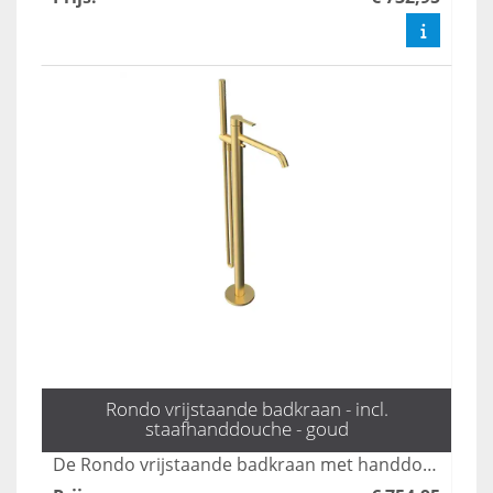
Rondo vrijstaande badkraan - incl.
staafhanddouche - goud
De Rondo vrijstaande badkraan met handdouche in mat zwart combineert stijl en functionaliteit, perfect voor moderne badkamers. Met een elegante uitstraling en gebruiksvriendelijke bediening biedt deze kraan een luxe ervaring tijdens uw badmomenten. Dankzij het duurzame ontwerp en de hoogwaardige afwerking is dit product een ideale keuze voor elk interieur.