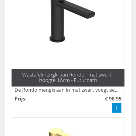
Wastafelmengkraan Rondo - mat zwart -
hoogte 16cm - Futurbath
De Rondo mengkraan in mat zwart voegt een verfijnde touch toe aan elke badkamer. Met een hoogte van 16 cm combineert deze stijlvolle kraan moderne elegantie met tijdloze schoonheid, waardoor het een echte blikvanger is. Verhoog het design van uw badkamer met deze prachtige en functionele toevoeging.
Prijs
:
€ 98,95