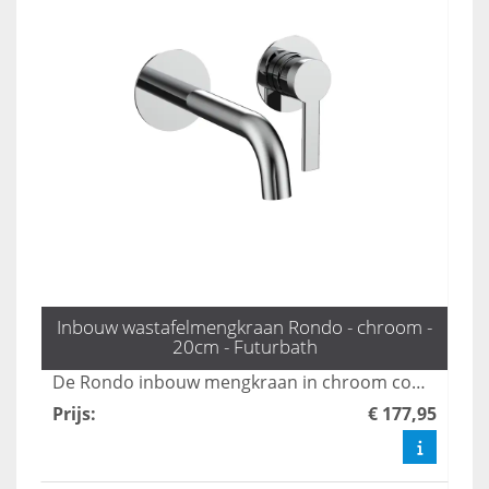
Inbouw wastafelmengkraan Rondo - chroom -
20cm - Futurbath
De Rondo inbouw mengkraan in chroom combineert een minimalistisch ontwerp met elegante functionaliteit, perfect voor moderne badkamers. Deze kraan zorgt voor een stijlvolle uitstraling en optimale gebruikservaring, waardoor uw badkamer een luxe uitstraling krijgt. Met duurzame materialen en een gebruiksvriendelijke bediening is de Rondo een uitstekende keuze voor elke badkamerinrichting.
Prijs
:
€ 177,95