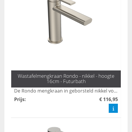
Wastafelmengkraan Rondo - nikkel - hoogte
16cm - Futurbath
De Rondo mengkraan in geborsteld nikkel voegt een elegante en luxe touch toe aan uw badkamer. Met een comfortabele hoogte van 16 cm is deze kraan ideaal voor dagelijks gebruik en combineert functionaliteit met stijl.
Prijs
:
€ 116,95