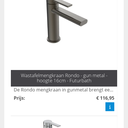
Wastafelmengkraan Rondo - gun metal -
hoogte 16cm - Futurbath
De Rondo mengkraan in gunmetal brengt een vleugje industriële chic naar uw badkamer en is 16 cm hoog. Deze kraan verenigt een stijlvolle uitstraling met praktische functionaliteit, waardoor hij een perfecte aanvulling is voor elke moderne badkamer. Upgrade uw ruimte met deze unieke, designgerichte oplossing.
Prijs
:
€ 116,95