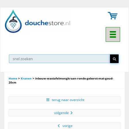
Toggle na
Home
>
Kranen
>
inbouw-wastafelmengkraan-rondo-geborst-mat-goud-
20cm
terug naar overzicht
volgende
vorige