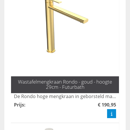
Wastafelmengkraan Rondo - goud - hoogte
29cm - Futurbath
De Rondo hoge mengkraan in geborsteld mat goud voegt een stijlvolle en luxe uitstraling toe aan uw badkamer. Deze hoogwaardige kraan combineert functionaliteit met een modern design, waardoor het een perfecte keuze is voor elke eigentijdse ruimte. Transformeer uw badkamer met de elegante afwerking en de gebruiksvriendelijke bediening van deze unieke kraan.
Prijs
:
€ 190,95