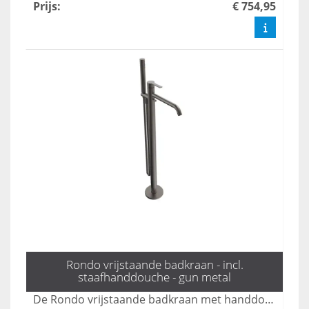
Prijs
:
€ 754,95
Rondo vrijstaande badkraan - incl.
staafhanddouche - gun metal
De Rondo vrijstaande badkraan met handdouche in gun metal combineert elegant design met functionaliteit, perfect voor een moderne badkamer. Met zijn strakke lijnen en luxe afwerking voegt deze kraan een vleugje stijl toe, terwijl de handdouche zorgt voor extra gebruiksgemak. Ideaal voor wie op zoek is naar een krachtige en esthetische oplossing voor hun badkamer.