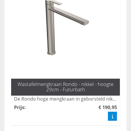
Wastafelmengkraan Rondo - nikkel - hoogte
29cm - Futurbath
De Rondo hoge mengkraan in geborsteld nikkel voegt een vleugje tijdloze elegantie toe aan elke badkamer. Met een hoogte van 29 cm is deze kraan perfect geschikt voor statement wastafels, waardoor functionaliteit en stijl naadloos samenkomen. Upgrade uw sanitair met deze prachtige toevoeging.
Prijs
:
€ 190,95