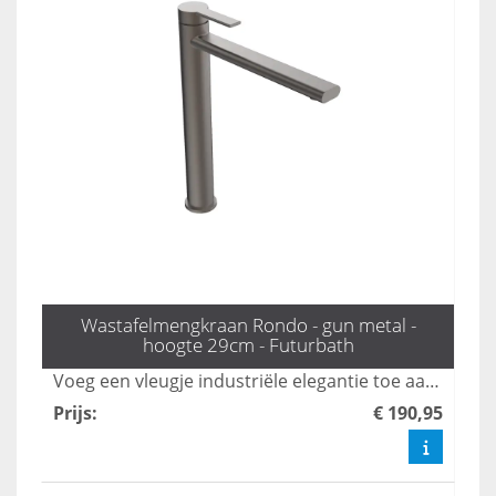
Wastafelmengkraan Rondo - gun metal -
hoogte 29cm - Futurbath
Voeg een vleugje industriële elegantie toe aan uw badkamer met de Rondo hoge mengkraan in gunmetal. Met een hoogte van 29 cm is deze kraan ideaal voor moderne badkamerontwerpen, en combineert stijl met functionaliteit voor een verfijnde uitstraling. Upgrade uw interieur met deze prachtige toevoeging die zowel esthetisch als praktisch is.
Prijs
:
€ 190,95