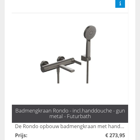
Badmengkraan Rondo - incl.handdouche - gun
metal - Futurbath
De Rondo opbouw badmengkraan met handdouche in gun metal biedt luxe en functionaliteit met drie standen voor optimale waterstralen. Deze stijlvolle kraan combineert modern design met gebruiksgemak, waardoor het een perfecte aanvulling is voor elke badkamer. Geniet van een verfijnde uitstraling en een aangename douche-ervaring met deze hoogwaardige badmengkraan.
Prijs
:
€ 273,95