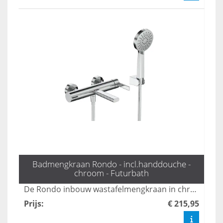
Badmengkraan Rondo - incl.handdouche -
chroom - Futurbath
De Rondo inbouw wastafelmengkraan in chroom biedt een moderne en elegante uitstraling voor elke badkamer. Met zijn gebruiksvriendelijke bediening en duurzame materialen zorgt deze kraan voor een perfecte combinatie van stijl en functionaliteit. Ideaal voor wie op zoek is naar een hoogwaardige oplossing voor hun wastafel.
Prijs
:
€ 215,95