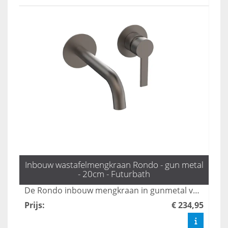
Inbouw wastafelmengkraan Rondo - gun metal
- 20cm - Futurbath
De Rondo inbouw mengkraan in gunmetal voegt een industriële chic toe aan uw badkamer, dankzij zijn moderne design en praktische uitloop van 20 cm. Deze kraan is de perfecte mix van stijl en functionaliteit, waardoor uw badkamer een eigentijdse uitstraling krijgt. Maak uw badkamer compleet met deze stijlvolle en duurzame toevoeging.
Prijs
:
€ 234,95