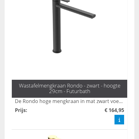
Wastafelmengkraan Rondo - zwart - hoogte
29cm - Futurbath
De Rondo hoge mengkraan in mat zwart voegt een krachtig statement toe aan uw badkamer met zijn strakke en moderne ontwerp. Met een hoogte van 29 cm is deze kraan perfect afgestemd op hedendaagse badkamerstijlen en biedt hij zowel functionaliteit als stijl. Transformeer uw badkamer met deze eigentijdse en stijlvolle mengkraan die zowel esthetisch als praktisch is.
Prijs
:
€ 164,95