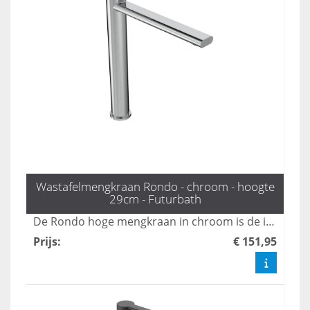
Wastafelmengkraan Rondo - chroom - hoogte
29cm - Futurbath
De Rondo hoge mengkraan in chroom is de ideale keuze voor opzetwastafels en diepe kommen, dankzij zijn indrukwekkende hoogte van 29 cm. Deze combinatie van stijl en functionaliteit maakt het een must-have voor elke moderne badkamer. Upgrade uw sanitair met deze elegante kraan die zowel praktische als esthetische voordelen biedt.
Prijs
:
€ 151,95