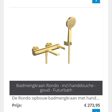
Badmengkraan Rondo - incl.handdouche -
goud - Futurbath
De Rondo opbouw badmengkraan met handdouche in mat goud biedt een stijlvolle en veelzijdige oplossing voor uw badkamer. Met drie standen zorgt deze kraan voor een comfortabele en aangepaste waterstroom, terwijl het luxe ontwerp een moderne uitstraling aan elke ruimte geeft. Geniet van zowel functionaliteit als elegantie met deze hoogwaardige mengkraan.
Prijs
:
€ 273,95