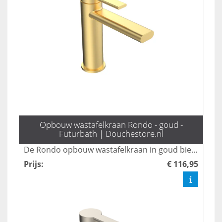
Opbouw wastafelkraan Rondo - goud -
Futurbath | Douchestore.nl
De Rondo opbouw wastafelkraan in goud biedt een stijlvol design dat elegantie toevoegt aan elke badkamer. Met een hoogte van 16 cm is deze kraan niet alleen praktisch, maar ook een statement piece dat moderne esthetiek combineert met functionaliteit. Transformeer uw wastafel met deze luxe toevoeging en geniet van een verfijnde uitstraling.
Prijs
:
€ 116,95