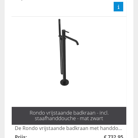
Rondo vrijstaande badkraan - incl.
staafhanddouche - mat zwart
De Rondo vrijstaande badkraan met handdouche in mat zwart combineert stijl en functionaliteit, perfect voor moderne badkamers. Met een elegante uitstraling en gebruiksvriendelijke bediening biedt deze kraan een luxe ervaring tijdens uw badmomenten. Dankzij het duurzame ontwerp en de hoogwaardige afwerking is dit product een ideale keuze voor elk interieur.
Prijs
:
€ 732,95