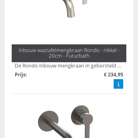
Inbouw wastafelmengkraan Rondo - nikkel -
20cm - Futurbath
De Rondo inbouw mengkraan in geborsteld nikkel combineert een subtiele en luxueuze uitstraling, waardoor het een perfecte aanvulling is voor elke moderne badkamer. Deze kraan biedt niet alleen esthetische waarde, maar ook functionaliteit en duurzaamheid. Transformeer uw badkamer met de elegante afwerking en geavanceerde technologie van de Rondo mengkraan.
Prijs
:
€ 234,95