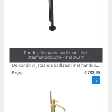
Rondo vrijstaande badkraan - incl.
staafhanddouche - mat zwart
De Rondo vrijstaande badkraan met handdouche in mat zwart combineert stijl en functionaliteit, perfect voor moderne badkamers. Met een elegante uitstraling en gebruiksvriendelijke bediening biedt deze kraan een luxe ervaring tijdens uw badmomenten. Dankzij het duurzame ontwerp en de hoogwaardige afwerking is dit product een ideale keuze voor elk interieur.
Prijs
:
€ 732,95