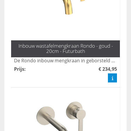
Inbouw wastafelmengkraan Rondo - goud -
20cm - Futurbath
De Rondo inbouw mengkraan in geborsteld mat goud voegt een luxe uitstraling toe aan uw badkamer. Met een praktische uitloop van 20 cm combineert deze kraan elegant design met optimale functionaliteit, perfect voor een moderne badkamerinrichting. Upgrade uw ruimte met deze stijlvolle en duurzame kraan.
Prijs
:
€ 234,95