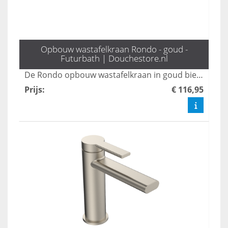
Opbouw wastafelkraan Rondo - goud -
Futurbath | Douchestore.nl
De Rondo opbouw wastafelkraan in goud biedt een stijlvol design dat elegantie toevoegt aan elke badkamer. Met een hoogte van 16 cm is deze kraan niet alleen praktisch, maar ook een statement piece dat moderne esthetiek combineert met functionaliteit. Transformeer uw wastafel met deze luxe toevoeging en geniet van een verfijnde uitstraling.
Prijs
:
€ 116,95