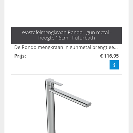
Wastafelmengkraan Rondo - gun metal -
hoogte 16cm - Futurbath
De Rondo mengkraan in gunmetal brengt een vleugje industriële chic naar uw badkamer en is 16 cm hoog. Deze kraan verenigt een stijlvolle uitstraling met praktische functionaliteit, waardoor hij een perfecte aanvulling is voor elke moderne badkamer. Upgrade uw ruimte met deze unieke, designgerichte oplossing.
Prijs
:
€ 116,95