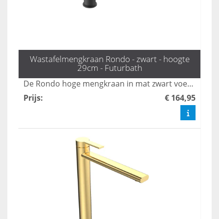
Wastafelmengkraan Rondo - zwart - hoogte
29cm - Futurbath
De Rondo hoge mengkraan in mat zwart voegt een krachtig statement toe aan uw badkamer met zijn strakke en moderne ontwerp. Met een hoogte van 29 cm is deze kraan perfect afgestemd op hedendaagse badkamerstijlen en biedt hij zowel functionaliteit als stijl. Transformeer uw badkamer met deze eigentijdse en stijlvolle mengkraan die zowel esthetisch als praktisch is.
Prijs
:
€ 164,95