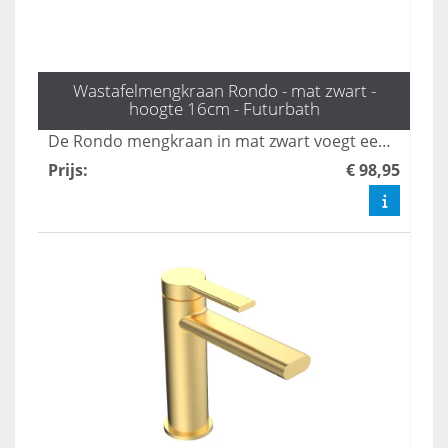
Wastafelmengkraan Rondo - mat zwart -
hoogte 16cm - Futurbath
De Rondo mengkraan in mat zwart voegt een verfijnde touch toe aan elke badkamer. Met een hoogte van 16 cm combineert deze stijlvolle kraan moderne elegantie met tijdloze schoonheid, waardoor het een echte blikvanger is. Verhoog het design van uw badkamer met deze prachtige en functionele toevoeging.
Prijs
:
€ 98,95