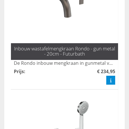
Inbouw wastafelmengkraan Rondo - gun metal
- 20cm - Futurbath
De Rondo inbouw mengkraan in gunmetal voegt een industriële chic toe aan uw badkamer, dankzij zijn moderne design en praktische uitloop van 20 cm. Deze kraan is de perfecte mix van stijl en functionaliteit, waardoor uw badkamer een eigentijdse uitstraling krijgt. Maak uw badkamer compleet met deze stijlvolle en duurzame toevoeging.
Prijs
:
€ 234,95