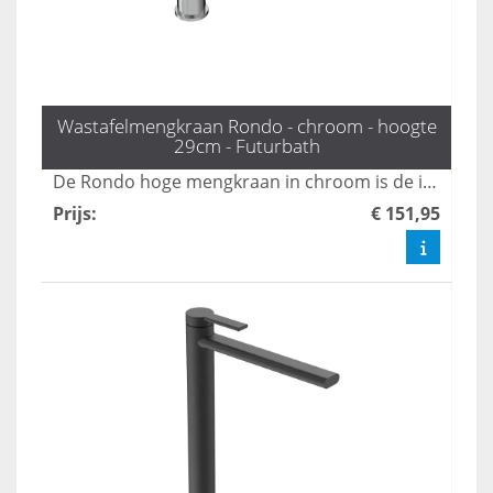
Wastafelmengkraan Rondo - chroom - hoogte
29cm - Futurbath
De Rondo hoge mengkraan in chroom is de ideale keuze voor opzetwastafels en diepe kommen, dankzij zijn indrukwekkende hoogte van 29 cm. Deze combinatie van stijl en functionaliteit maakt het een must-have voor elke moderne badkamer. Upgrade uw sanitair met deze elegante kraan die zowel praktische als esthetische voordelen biedt.
Prijs
:
€ 151,95