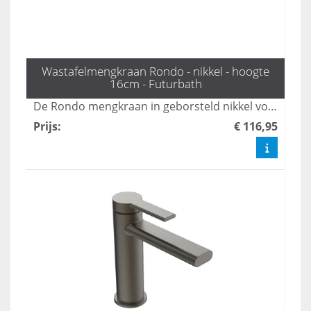
Wastafelmengkraan Rondo - nikkel - hoogte
16cm - Futurbath
De Rondo mengkraan in geborsteld nikkel voegt een elegante en luxe touch toe aan uw badkamer. Met een comfortabele hoogte van 16 cm is deze kraan ideaal voor dagelijks gebruik en combineert functionaliteit met stijl.
Prijs
:
€ 116,95