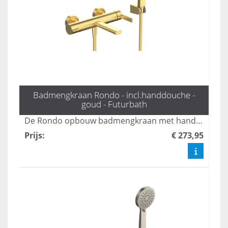
Badmengkraan Rondo - incl.handdouche -
goud - Futurbath
De Rondo opbouw badmengkraan met handdouche in mat goud biedt een stijlvolle en veelzijdige oplossing voor uw badkamer. Met drie standen zorgt deze kraan voor een comfortabele en aangepaste waterstroom, terwijl het luxe ontwerp een moderne uitstraling aan elke ruimte geeft. Geniet van zowel functionaliteit als elegantie met deze hoogwaardige mengkraan.
Prijs
:
€ 273,95