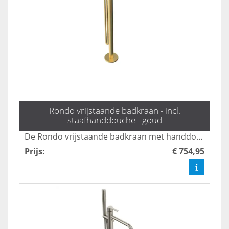
Rondo vrijstaande badkraan - incl.
staafhanddouche - goud
De Rondo vrijstaande badkraan met handdouche in mat zwart combineert stijl en functionaliteit, perfect voor moderne badkamers. Met een elegante uitstraling en gebruiksvriendelijke bediening biedt deze kraan een luxe ervaring tijdens uw badmomenten. Dankzij het duurzame ontwerp en de hoogwaardige afwerking is dit product een ideale keuze voor elk interieur.
Prijs
:
€ 754,95