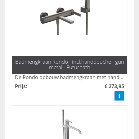
Badmengkraan Rondo - incl.handdouche - gun
metal - Futurbath
De Rondo opbouw badmengkraan met handdouche in gun metal biedt luxe en functionaliteit met drie standen voor optimale waterstralen. Deze stijlvolle kraan combineert modern design met gebruiksgemak, waardoor het een perfecte aanvulling is voor elke badkamer. Geniet van een verfijnde uitstraling en een aangename douche-ervaring met deze hoogwaardige badmengkraan.
Prijs
:
€ 273,95