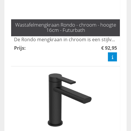
Wastafelmengkraan Rondo - chroom - hoogte
16cm - Futurbath
De Rondo mengkraan in chroom is een stijlvolle en tijdloze toevoeging aan elke badkamer. Met een hoogte van 16 cm en een gestroomlijnd ontwerp, is deze kraan ideaal voor moderne wastafels en voegt het een vleugje elegantie toe aan uw sanitair. Upgrade uw badkamer met deze functionele en esthetisch verantwoorde keuze.
Prijs
:
€ 92,95