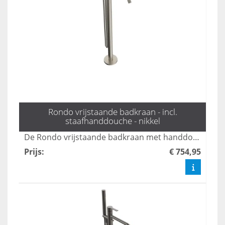
Rondo vrijstaande badkraan - incl.
staafhanddouche - nikkel
De Rondo vrijstaande badkraan met handdouche in mat zwart combineert stijl en functionaliteit, perfect voor moderne badkamers. Met een elegante uitstraling en gebruiksvriendelijke bediening biedt deze kraan een luxe ervaring tijdens uw badmomenten. Dankzij het duurzame ontwerp en de hoogwaardige afwerking is dit product een ideale keuze voor elk interieur.
Prijs
:
€ 754,95