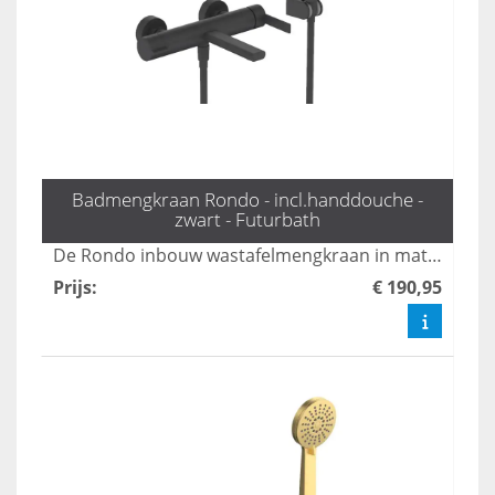
Badmengkraan Rondo - incl.handdouche -
zwart - Futurbath
De Rondo inbouw wastafelmengkraan in mat zwart combineert stijl met functionaliteit, perfect voor moderne badkamers. Met zijn strakke design en eenvoudige installatie biedt deze kraan een luxe uitstraling, terwijl de hoogwaardige materialen zorgen voor duurzaamheid en gebruiksgemak. Transformeer je wastafel met deze elegante toevoeging die moeiteloos bij elke inrichting past.
Prijs
:
€ 190,95