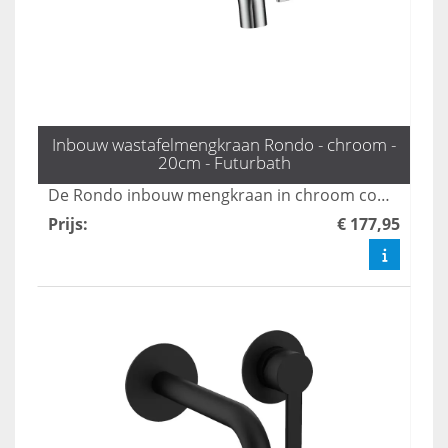
Inbouw wastafelmengkraan Rondo - chroom -
20cm - Futurbath
De Rondo inbouw mengkraan in chroom combineert een minimalistisch ontwerp met elegante functionaliteit, perfect voor moderne badkamers. Deze kraan zorgt voor een stijlvolle uitstraling en optimale gebruikservaring, waardoor uw badkamer een luxe uitstraling krijgt. Met duurzame materialen en een gebruiksvriendelijke bediening is de Rondo een uitstekende keuze voor elke badkamerinrichting.
Prijs
:
€ 177,95