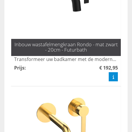
Inbouw wastafelmengkraan Rondo - mat zwart
- 20cm - Futurbath
Transformeer uw badkamer met de moderne Rondo inbouw mengkraan in mat zwart. Met een elegante uitloop van 20 cm biedt deze kraan zowel esthetiek als gebruiksgemak, perfect voor een strakke en verfijnde uitstraling. Voeg een vleugje luxe toe aan uw badkamer met deze stijlvolle oplossing.
Prijs
:
€ 192,95