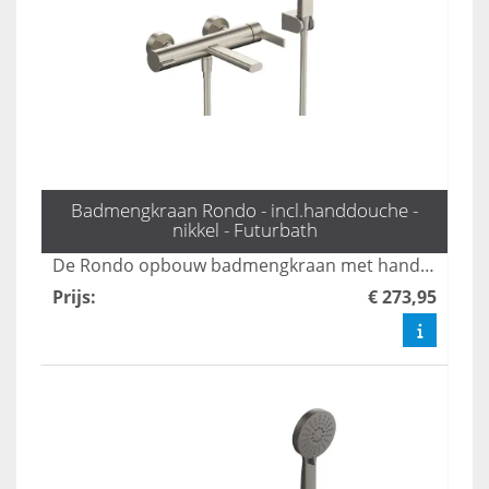
Badmengkraan Rondo - incl.handdouche -
nikkel - Futurbath
De Rondo opbouw badmengkraan met handdouche in mat goud biedt een stijlvolle en veelzijdige oplossing voor uw badkamer. Met drie standen zorgt deze kraan voor een comfortabele en aangepaste waterstroom, terwijl het luxe ontwerp een moderne uitstraling aan elke ruimte geeft. Geniet van zowel functionaliteit als elegantie met deze hoogwaardige mengkraan.
Prijs
:
€ 273,95