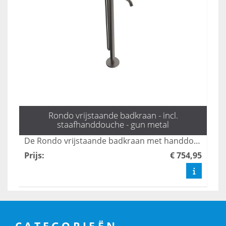
Rondo vrijstaande badkraan - incl.
staafhanddouche - gun metal
De Rondo vrijstaande badkraan met handdouche in gun metal combineert elegant design met functionaliteit, perfect voor een moderne badkamer. Met zijn strakke lijnen en luxe afwerking voegt deze kraan een vleugje stijl toe, terwijl de handdouche zorgt voor extra gebruiksgemak. Ideaal voor wie op zoek is naar een krachtige en esthetische oplossing voor hun badkamer.
Prijs
:
€ 754,95
CATEGORIEËN