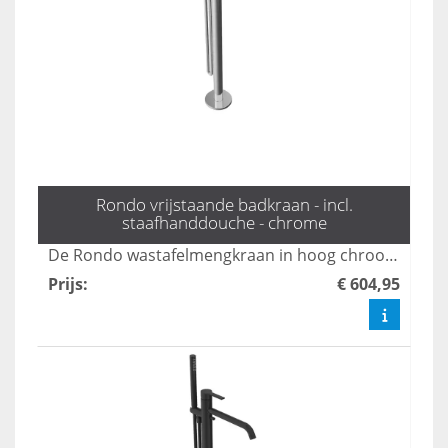
Rondo vrijstaande badkraan - incl.
staafhanddouche - chrome
De Rondo wastafelmengkraan in hoog chroom combineert stijl met functionaliteit, ideaal voor moderne badkamers. Dankzij het strakke ontwerp en de hoogwaardige afwerking is deze kraan niet alleen een eyecatcher, maar ook duurzaam en gemakkelijk te onderhouden. Geniet van een soepele waterstroom en precisie bij het regelen van de temperatuur met deze elegante toevoeging aan uw sanitair.
Prijs
:
€ 604,95