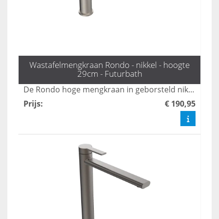
Wastafelmengkraan Rondo - nikkel - hoogte
29cm - Futurbath
De Rondo hoge mengkraan in geborsteld nikkel voegt een vleugje tijdloze elegantie toe aan elke badkamer. Met een hoogte van 29 cm is deze kraan perfect geschikt voor statement wastafels, waardoor functionaliteit en stijl naadloos samenkomen. Upgrade uw sanitair met deze prachtige toevoeging.
Prijs
:
€ 190,95