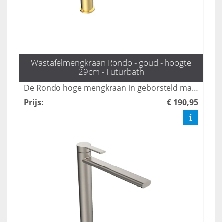
Wastafelmengkraan Rondo - goud - hoogte
29cm - Futurbath
De Rondo hoge mengkraan in geborsteld mat goud voegt een stijlvolle en luxe uitstraling toe aan uw badkamer. Deze hoogwaardige kraan combineert functionaliteit met een modern design, waardoor het een perfecte keuze is voor elke eigentijdse ruimte. Transformeer uw badkamer met de elegante afwerking en de gebruiksvriendelijke bediening van deze unieke kraan.
Prijs
:
€ 190,95