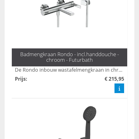
Badmengkraan Rondo - incl.handdouche -
chroom - Futurbath
De Rondo inbouw wastafelmengkraan in chroom biedt een moderne en elegante uitstraling voor elke badkamer. Met zijn gebruiksvriendelijke bediening en duurzame materialen zorgt deze kraan voor een perfecte combinatie van stijl en functionaliteit. Ideaal voor wie op zoek is naar een hoogwaardige oplossing voor hun wastafel.
Prijs
:
€ 215,95