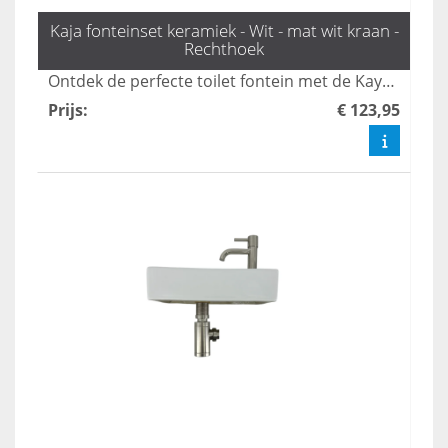
Kaja fonteinset keramiek - Wit - mat wit kraan -
Rechthoek
Ontdek de perfecte toilet fontein met de Kaya fonteinset van L'aqua, compleet met een stijlvolle mat witte kraan en sifon. Deze set voegt een moderne uitstraling toe aan uw toiletruimte en is eenvoudig te bestellen. Verfris uw badkamer met onze unieke toilet fonteintjes en geniet van functionaliteit en design in één.
Prijs
:
€ 123,95