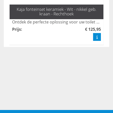
Kaja fonteinset keramiek - Wit - nikkel geb.
kraan - Rechthoek
Ontdek de perfecte oplossing voor uw toilet met de stijlvolle fonteinset Kaya van L'aqua, inclusief een geborsteld nikkel kraan en sifon. Deze elegante toilet fonteintjes combineren functionaliteit met een modern design, waardoor uw toilet een frisse uitstraling krijgt. Bestel vandaag nog en geef uw badkamer een upgrade!
Prijs
:
€ 125,95