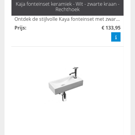
Kaja fonteinset keramiek - Wit - zwarte kraan -
Rechthoek
Ontdek de stijlvolle Kaya fonteinset met zwarte eenhendelkraan en sifon van L'aqua, perfect voor elke toiletruimte. Dit complete WC fonteintje biedt niet alleen functionaliteit, maar ook een moderne uitstraling. Bestel snel voor de mooiste toilet fonteintjes en transformeer uw badkamer met deze unieke set.
Prijs
:
€ 133,95