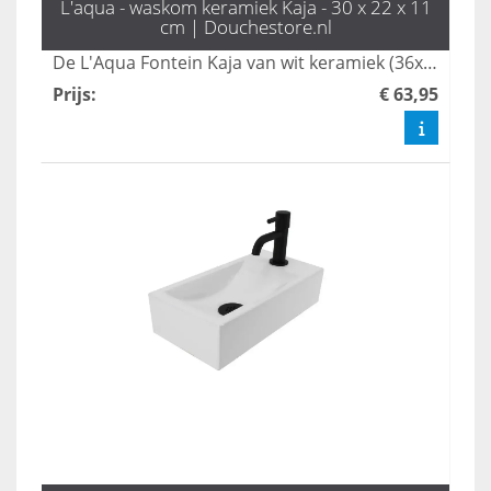
L'aqua - waskom keramiek Kaja - 30 x 22 x 11
cm | Douchestore.nl
De L'Aqua Fontein Kaja van wit keramiek (36x18x9 cm) is ideaal voor wc of kleine badkamer. Compact, stijlvol en voorzien van kraangat en overloop.
Prijs
:
€ 63,95