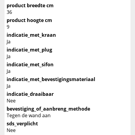
product breedte cm
36
product hoogte cm
9
indicatie_met_kraan
Ja
indicatie_met_plug
Ja
indicatie_met_sifon
Ja
indicatie_met_bevestigingsmateriaal
Ja
indicatie_draaibaar
Nee
bevestiging_of_aanbreng_methode
Tegen de wand aan
sds_verplicht
Nee