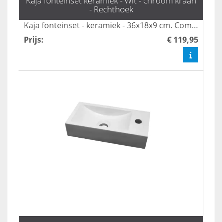
Kaja fonteinset keramiek - Wit - chroom kraan
- Rechthoek
Kaja fonteinset - keramiek - 36x18x9 cm. Compleet met kraan, sifon en plug; ideaal voor kleine toiletruimtes.
Prijs
:
€ 119,95