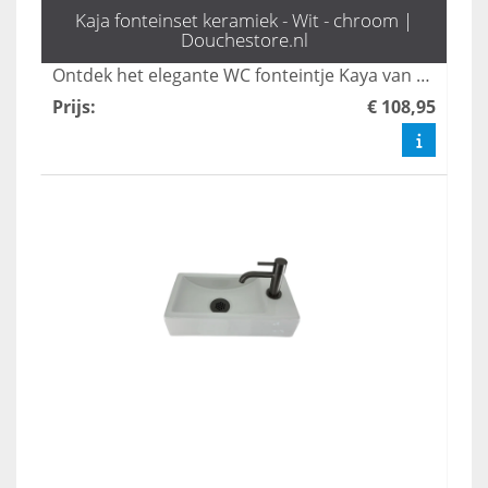
Kaja fonteinset keramiek - Wit - chroom |
Douchestore.nl
Ontdek het elegante WC fonteintje Kaya van L'aqua, compleet met een stijlvolle zilveren kruiskop kraan en sifon. Dit hoogwaardige toilet fonteintje voegt niet alleen functionaliteit toe aan uw toiletruimte, maar ook een verfijnde uitstraling. Bestel snel en profiteer van de mooiste ontwerpen voor uw badkamer!
Prijs
:
€ 108,95