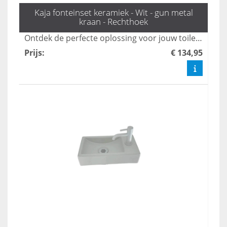
Kaja fonteinset keramiek - Wit - gun metal
kraan - Rechthoek
Ontdek de perfecte oplossing voor jouw toilet met de stijlvolle fonteinset Kaya, inclusief een trendy Gun Metal kraan en sifon van L'aqua. Deze fontein biedt niet alleen functionaliteit, maar ook een moderne uitstraling die elke toiletruimte verfraait. Bestel snel en geef je toilet een upgrade met de mooiste toilet fonteintjes!
Prijs
:
€ 134,95