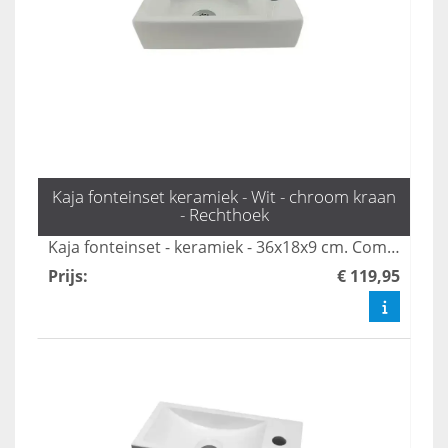
Kaja fonteinset keramiek - Wit - chroom kraan
- Rechthoek
Kaja fonteinset - keramiek - 36x18x9 cm. Compleet met kraan, sifon en plug; ideaal voor kleine toiletruimtes.
Prijs
:
€ 119,95