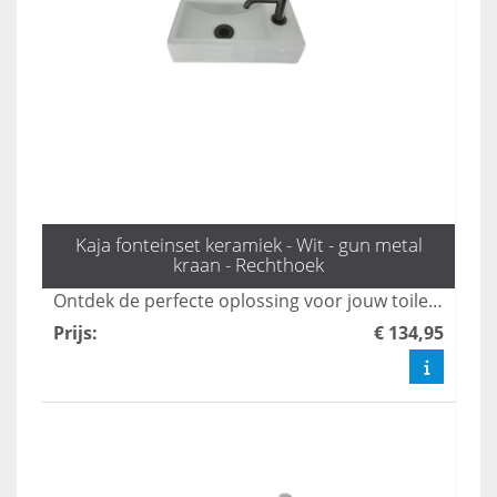
Kaja fonteinset keramiek - Wit - gun metal
kraan - Rechthoek
Ontdek de perfecte oplossing voor jouw toilet met de stijlvolle fonteinset Kaya, inclusief een trendy Gun Metal kraan en sifon van L'aqua. Deze fontein biedt niet alleen functionaliteit, maar ook een moderne uitstraling die elke toiletruimte verfraait. Bestel snel en geef je toilet een upgrade met de mooiste toilet fonteintjes!
Prijs
:
€ 134,95