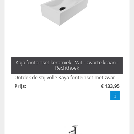
Kaja fonteinset keramiek - Wit - zwarte kraan -
Rechthoek
Ontdek de stijlvolle Kaya fonteinset met zwarte eenhendelkraan en sifon van L'aqua, perfect voor elke toiletruimte. Dit complete WC fonteintje biedt niet alleen functionaliteit, maar ook een moderne uitstraling. Bestel snel voor de mooiste toilet fonteintjes en transformeer uw badkamer met deze unieke set.
Prijs
:
€ 133,95