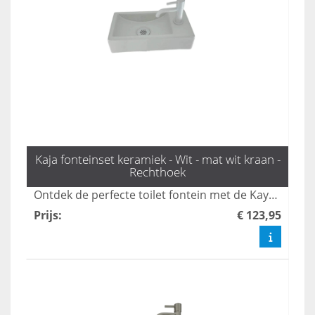
Kaja fonteinset keramiek - Wit - mat wit kraan -
Rechthoek
Ontdek de perfecte toilet fontein met de Kaya fonteinset van L'aqua, compleet met een stijlvolle mat witte kraan en sifon. Deze set voegt een moderne uitstraling toe aan uw toiletruimte en is eenvoudig te bestellen. Verfris uw badkamer met onze unieke toilet fonteintjes en geniet van functionaliteit en design in één.
Prijs
:
€ 123,95