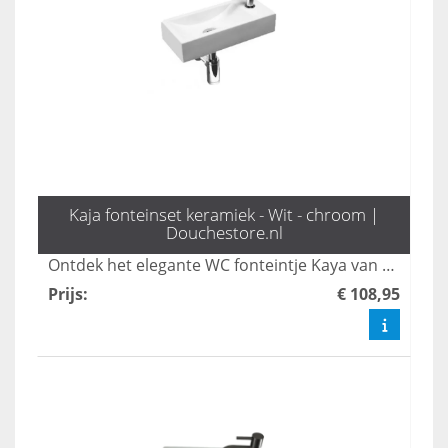
Kaja fonteinset keramiek - Wit - chroom |
Douchestore.nl
Ontdek het elegante WC fonteintje Kaya van L'aqua, compleet met een stijlvolle zilveren kruiskop kraan en sifon. Dit hoogwaardige toilet fonteintje voegt niet alleen functionaliteit toe aan uw toiletruimte, maar ook een verfijnde uitstraling. Bestel snel en profiteer van de mooiste ontwerpen voor uw badkamer!
Prijs
:
€ 108,95