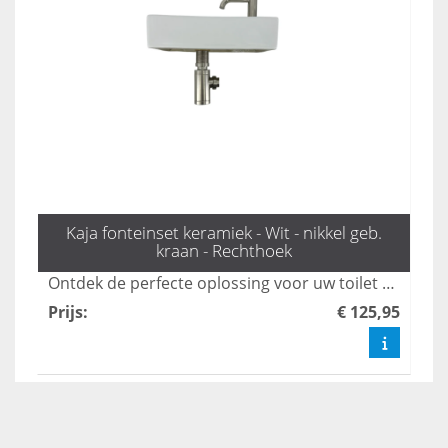
Kaja fonteinset keramiek - Wit - nikkel geb.
kraan - Rechthoek
Ontdek de perfecte oplossing voor uw toilet met de stijlvolle fonteinset Kaya van L'aqua, inclusief een geborsteld nikkel kraan en sifon. Deze elegante toilet fonteintjes combineren functionaliteit met een modern design, waardoor uw toilet een frisse uitstraling krijgt. Bestel vandaag nog en geef uw badkamer een upgrade!
Prijs
:
€ 125,95