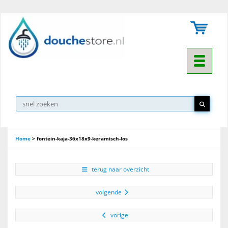
Toggle na
Home
>
fontein-kaja-36x18x9-keramisch-los
terug naar overzicht
volgende
vorige