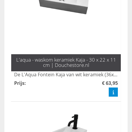
L'aqua - waskom keramiek Kaja - 30 x 22 x 11
cm | Douchestore.nl
De L'Aqua Fontein Kaja van wit keramiek (36x18x9 cm) is ideaal voor wc of kleine badkamer. Compact, stijlvol en voorzien van kraangat en overloop.
Prijs
:
€ 63,95