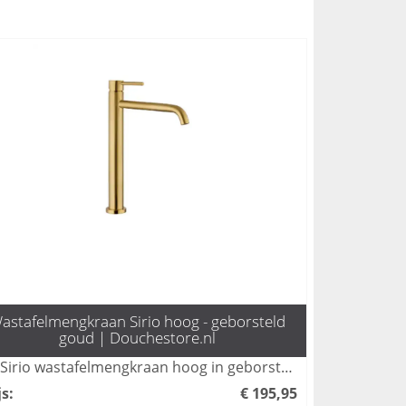
astafelmengkraan Sirio hoog - geborsteld
goud | Douchestore.nl
De Sirio wastafelmengkraan hoog in geborsteld goud biedt een stijlvolle en moderne uitstraling voor elke badkamer. Met zijn hoogwaardige afwerking en praktische ontwerp zorgt deze kraan voor een perfecte combinatie van functionaliteit en luxe. Upgrade je sanitaire voorzieningen met deze elegantie en maak een statement in je interieur.
js
:
€ 195,95