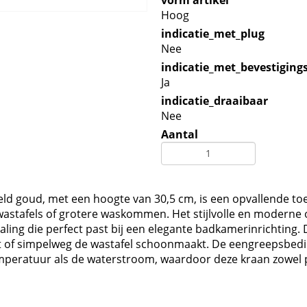
vorm artikel
Hoog
indicatie_met_plug
Nee
indicatie_met_bevestiging
Ja
indicatie_draaibaar
Nee
Aantal
ld goud, met een hoogte van 30,5 cm, is een opvallende to
wastafels of grotere waskommen. Het stijlvolle en moderne 
aling die perfect past bij een elegante badkamerinrichting. 
vult of simpelweg de wastafel schoonmaakt. De eengreepsbed
mperatuur als de waterstroom, waardoor deze kraan zowel pr