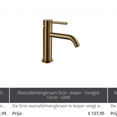
d -
Wastafelmengkraan Sirio - koper - hoogte
W
16cm - GME
De Sirio wastafelmengkraan in geborsteld goud voegt een luxe uitstraling toe aan elke badkamer. Met zijn moderne design en duurzame afwerking biedt deze kraan niet alleen esthetiek, maar ook functionaliteit. Geniet van een optimale waterstroom en gebruiksgemak met deze stijlvolle toevoeging aan uw sanitair.
De Sirio wastafelmengkraan in koper voegt een luxe uitstraling toe aan elke badkamer met zijn stijlvolle design en duurzame afwerking. Deze mengkraan biedt niet alleen gebruiksgemak dankzij de soepele bediening, maar is ook eenvoudig te installeren en onderhoudsvriendelijk. Met zijn tijdloze schoonheid en functionaliteit is de Sirio wastafelmengkraan de ideale keuze voor moderne interieurs.
7,95
Prijs
:
€ 127,95
Pri