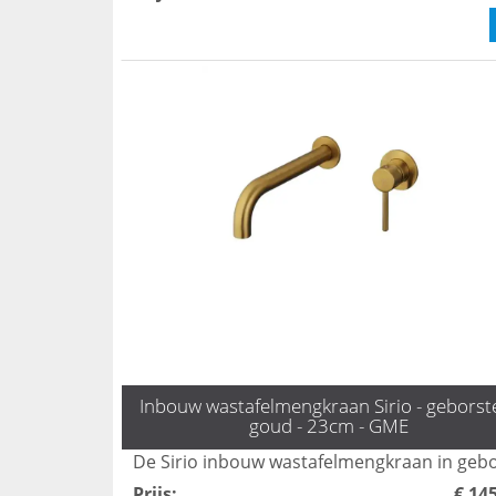
Inbouw wastafelmengkraan Sirio - geborst
goud - 23cm - GME
Prijs
:
€ 14