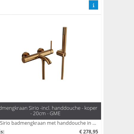
dmengkraan Sirio -incl. handdouche - koper
- 20cm - GME
De Sirio badmengkraan met handdouche in koper biedt zowel stijl als functionaliteit voor iedere badkamer. Met een duurzame afwerking en gebruiksvriendelijke bediening zorgt deze kraan voor een luxe ervaring tijdens het baden. Perfect voor diegenen die op zoek zijn naar een elegante toevoeging aan hun sanitair.
js
:
€ 278,95