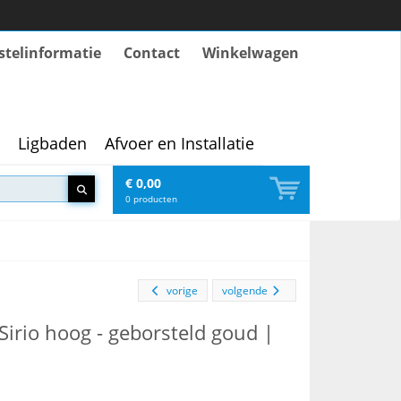
stelinformatie
Contact
Winkelwagen
Ligbaden
Afvoer en Installatie
€ 0,00
0
producten
vorige
volgende
irio hoog - geborsteld goud |