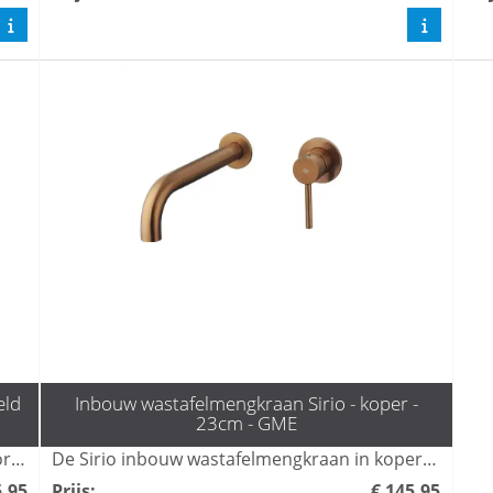
eld
Inbouw wastafelmengkraan Sirio - koper -
23cm - GME
De Sirio inbouw wastafelmengkraan in geborsteld goud is een stijlvolle en moderne toevoeging voor elke badkamer. Met zijn strakke design en gebruiksvriendelijke bediening biedt deze kraan niet alleen functionaliteit, maar ook een luxe uitstraling. Perfect voor het creëren van een elegante en verfijnde sfeer in uw ruimte.
De Sirio inbouw wastafelmengkraan in koper voegt een luxe en moderne uitstraling toe aan elke badkamer. Met zijn strakke design en duurzame materialen biedt deze mengkraan niet alleen functionaliteit, maar ook een stijlvolle aanvulling op uw interieur. Geniet van een comfortabele waterstroom en een gemakkelijke bediening met de Sirio wastafelmengkraan.
5,95
Prijs
:
€ 145,95