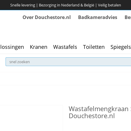
Snelle levering | Bezorging in Nederland & België | Veilig betalen
Over Douchestore.nl
Badkameradvies
Be
lossingen
Kranen
Wastafels
Toiletten
Spiegels
Wastafelmengkraan S
Douchestore.nl