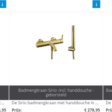
Badmengkraan Sirio -incl. handdouche -
Ba
geborsteld
De Sirio wastafelmengkraan in hoog koper combineert stijl en functionaliteit, waardoor het een perfecte aanvulling is voor moderne badkamers. Met zijn elegante design en duurzame afwerking biedt deze mengkraan niet alleen een luxe uitstraling, maar ook een soepele bediening voor optimaal comfort. Ideaal voor wie op zoek is naar kwaliteit en esthetiek in één.
De Sirio badmengkraan met handdouche in geborsteld goud biedt een elegante en moderne uitstraling voor uw badkamer. Deze hoogwaardige kraan combineert functionaliteit met stijl, waardoor het een ideale keuze is voor diegenen die luxe en gebruiksgemak waarderen. Met zijn duurzame afwerking is het een perfecte aanvulling op elk hedendaags interieur.
5,95
Prijs
:
€ 278,95
Pri