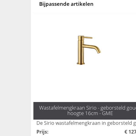
Bijpassende artikelen
Wastafelmengkraan Sirio - geborsteld gou
hoogte 16cm - GME
Prijs
:
€ 12