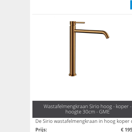
Wastafelmengkraan Sirio hoog - koper -
hoogte 30cm - GME
Prijs
:
€ 19