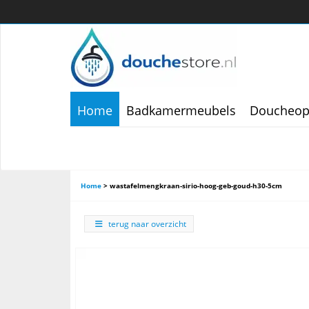
Home
Badkamermeubels
Doucheop
Home
>
wastafelmengkraan-sirio-hoog-geb-goud-h30-5cm
terug naar overzicht