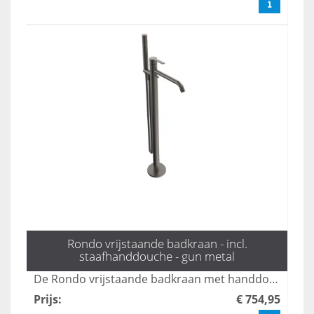
Rondo vrijstaande badkraan - incl.
staafhanddouche - gun metal
De Rondo vrijstaande badkraan met handdouche in gun metal combineert elegant design met functionaliteit, perfect voor een moderne badkamer. Met zijn strakke lijnen en luxe afwerking voegt deze kraan een vleugje stijl toe, terwijl de handdouche zorgt voor extra gebruiksgemak. Ideaal voor wie op zoek is naar een krachtige en esthetische oplossing voor hun badkamer.
Prijs
:
€ 754,95