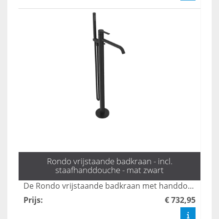
Rondo vrijstaande badkraan - incl.
staafhanddouche - mat zwart
De Rondo vrijstaande badkraan met handdouche in mat zwart combineert stijl en functionaliteit, perfect voor moderne badkamers. Met een elegante uitstraling en gebruiksvriendelijke bediening biedt deze kraan een luxe ervaring tijdens uw badmomenten. Dankzij het duurzame ontwerp en de hoogwaardige afwerking is dit product een ideale keuze voor elk interieur.
Prijs
:
€ 732,95