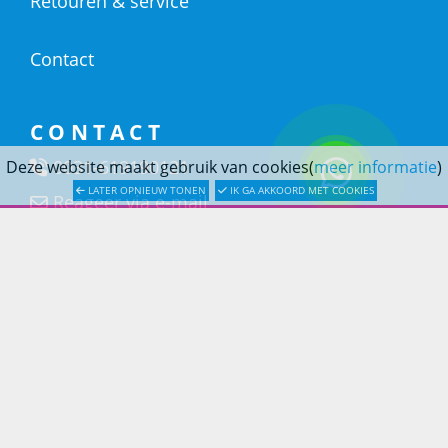
Retouren & service
Contact
CONTACT
0031-619190121
Deze website maakt gebruik van cookies(
meer informatie
)
LATER OPNIEUW TONEN
IK GA AKKOORD MET COOKIES
Reageer via e-mail
Douchestore.nl
Poortland 66 (Kantooradres)
1046BD Amsterdam
Prins Lifestyle
Onderdeel van
© 2010 - 2026 Douchestore.nl - Onderdeel van Prins
Lifestyle |
Algemene voorwaarden
|
Privacyverklaring
|
Sitemap