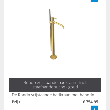
Rondo vrijstaande badkraan - incl.
staafhanddouche - goud
De Rondo vrijstaande badkraan met handdouche in mat zwart combineert stijl en functionaliteit, perfect voor moderne badkamers. Met een elegante uitstraling en gebruiksvriendelijke bediening biedt deze kraan een luxe ervaring tijdens uw badmomenten. Dankzij het duurzame ontwerp en de hoogwaardige afwerking is dit product een ideale keuze voor elk interieur.
Prijs
:
€ 754,95