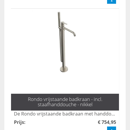
Rondo vrijstaande badkraan - incl.
staafhanddouche - nikkel
De Rondo vrijstaande badkraan met handdouche in mat zwart combineert stijl en functionaliteit, perfect voor moderne badkamers. Met een elegante uitstraling en gebruiksvriendelijke bediening biedt deze kraan een luxe ervaring tijdens uw badmomenten. Dankzij het duurzame ontwerp en de hoogwaardige afwerking is dit product een ideale keuze voor elk interieur.
Prijs
:
€ 754,95