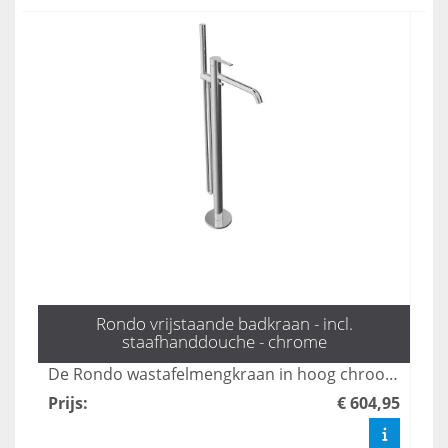
Rondo vrijstaande badkraan - incl.
staafhanddouche - chrome
De Rondo wastafelmengkraan in hoog chroom combineert stijl met functionaliteit, ideaal voor moderne badkamers. Dankzij het strakke ontwerp en de hoogwaardige afwerking is deze kraan niet alleen een eyecatcher, maar ook duurzaam en gemakkelijk te onderhouden. Geniet van een soepele waterstroom en precisie bij het regelen van de temperatuur met deze elegante toevoeging aan uw sanitair.
Prijs
:
€ 604,95