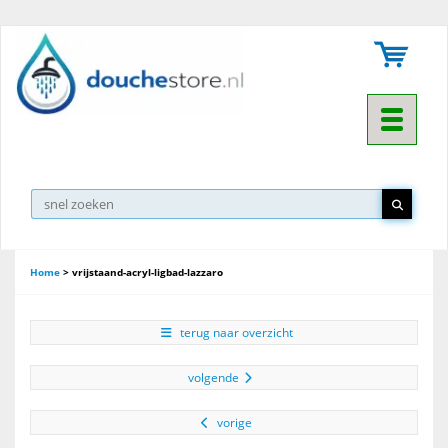
Toggle na
Home
>
vrijstaand-acryl-ligbad-lazzaro
terug naar overzicht
volgende
vorige