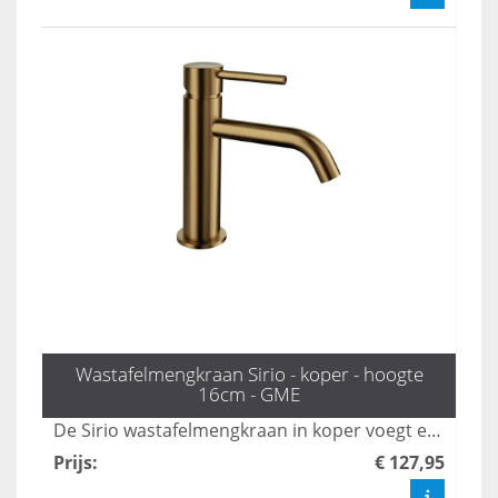
Wastafelmengkraan Sirio - koper - hoogte
16cm - GME
De Sirio wastafelmengkraan in koper voegt een luxe uitstraling toe aan elke badkamer met zijn stijlvolle design en duurzame afwerking. Deze mengkraan biedt niet alleen gebruiksgemak dankzij de soepele bediening, maar is ook eenvoudig te installeren en onderhoudsvriendelijk. Met zijn tijdloze schoonheid en functionaliteit is de Sirio wastafelmengkraan de ideale keuze voor moderne interieurs.
Prijs
:
€ 127,95