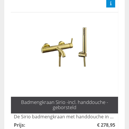
Badmengkraan Sirio -incl. handdouche -
geborsteld
De Sirio badmengkraan met handdouche in geborsteld goud biedt een elegante en moderne uitstraling voor uw badkamer. Deze hoogwaardige kraan combineert functionaliteit met stijl, waardoor het een ideale keuze is voor diegenen die luxe en gebruiksgemak waarderen. Met zijn duurzame afwerking is het een perfecte aanvulling op elk hedendaags interieur.
Prijs
:
€ 278,95