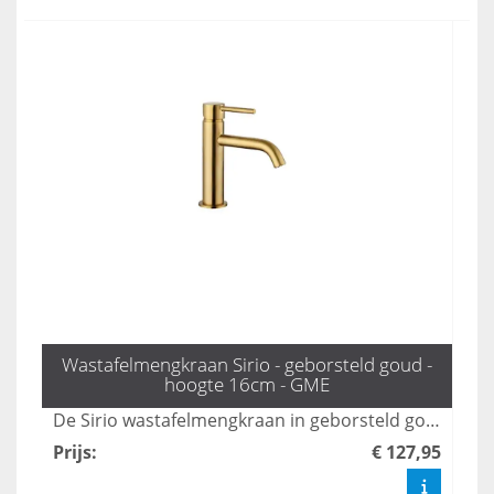
Wastafelmengkraan Sirio - geborsteld goud -
hoogte 16cm - GME
De Sirio wastafelmengkraan in geborsteld goud voegt een luxe uitstraling toe aan elke badkamer. Met zijn moderne design en duurzame afwerking biedt deze kraan niet alleen esthetiek, maar ook functionaliteit. Geniet van een optimale waterstroom en gebruiksgemak met deze stijlvolle toevoeging aan uw sanitair.
Prijs
:
€ 127,95