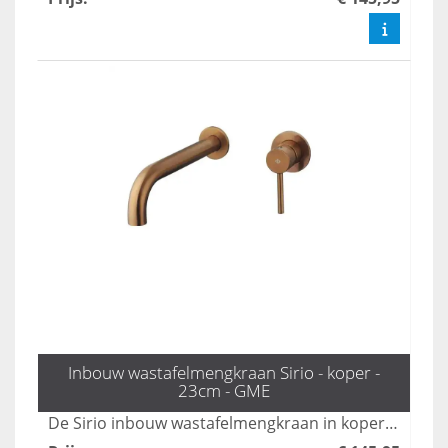
Inbouw wastafelmengkraan Sirio - koper -
23cm - GME
De Sirio inbouw wastafelmengkraan in koper voegt een luxe en moderne uitstraling toe aan elke badkamer. Met zijn strakke design en duurzame materialen biedt deze mengkraan niet alleen functionaliteit, maar ook een stijlvolle aanvulling op uw interieur. Geniet van een comfortabele waterstroom en een gemakkelijke bediening met de Sirio wastafelmengkraan.