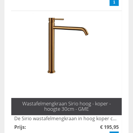
Wastafelmengkraan Sirio hoog - koper -
hoogte 30cm - GME
De Sirio wastafelmengkraan in hoog koper combineert stijl en functionaliteit, waardoor het een perfecte aanvulling is voor moderne badkamers. Met zijn elegante design en duurzame afwerking biedt deze mengkraan niet alleen een luxe uitstraling, maar ook een soepele bediening voor optimaal comfort. Ideaal voor wie op zoek is naar kwaliteit en esthetiek in één.
Prijs
:
€ 195,95