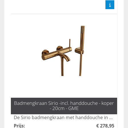
Badmengkraan Sirio -incl. handdouche - koper
- 20cm - GME
De Sirio badmengkraan met handdouche in koper biedt zowel stijl als functionaliteit voor iedere badkamer. Met een duurzame afwerking en gebruiksvriendelijke bediening zorgt deze kraan voor een luxe ervaring tijdens het baden. Perfect voor diegenen die op zoek zijn naar een elegante toevoeging aan hun sanitair.
Prijs
:
€ 278,95