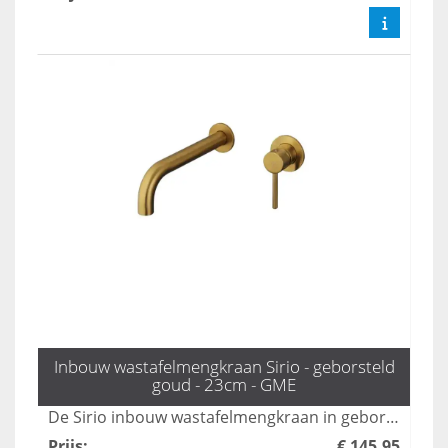
Inbouw wastafelmengkraan Sirio - geborsteld
goud - 23cm - GME
De Sirio inbouw wastafelmengkraan in geborsteld goud is een stijlvolle en moderne toevoeging voor elke badkamer. Met zijn strakke design en gebruiksvriendelijke bediening biedt deze kraan niet alleen functionaliteit, maar ook een luxe uitstraling. Perfect voor het creëren van een elegante en verfijnde sfeer in uw ruimte.
Prijs
:
€ 145,95