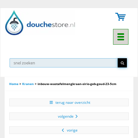
Toggle na
Home
>
Kranen
>
inbouw-wastafelmengkraan-sirio-geb-goud-23-5cm
terug naar overzicht
volgende
vorige