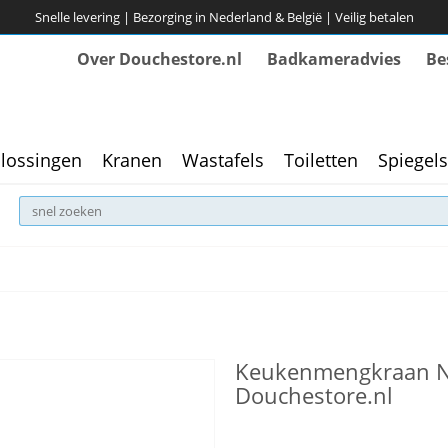
Snelle levering | Bezorging in Nederland & België | Veilig betalen
Over Douchestore.nl
Badkameradvies
Be
lossingen
Kranen
Wastafels
Toiletten
Spiegels
Keukenmengkraan No
Douchestore.nl