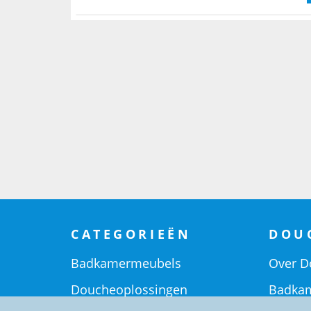
CATEGORIEËN
DOU
Badkamermeubels
Over D
Doucheoplossingen
Badkam