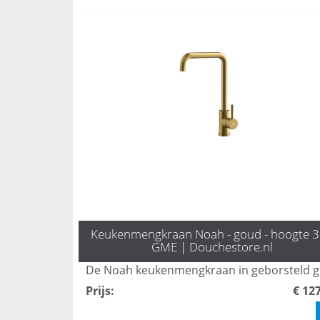
Keukenmengkraan Noah - goud - hoogte 3
GME | Douchestore.nl
Prijs
:
€ 12