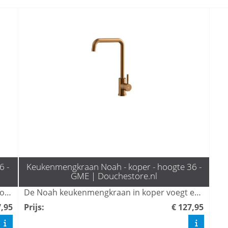
6 -
Keukenmengkraan Noah - koper - hoogte 36 -
GME | Douchestore.nl
De Noah keukenmengkraan in geborsteld goud voegt een luxe uitstraling toe aan uw keuken met zijn moderne design en hoogwaardige afwerking. Deze mengkraan is niet alleen stijlvol, maar ook functioneel, met een soepele bediening en duurzaamheid voor dagelijks gebruik. Transformeer uw keuken met deze elegante en praktische toevoeging.
De Noah keukenmengkraan in koper voegt een elegante en warme uitstraling toe aan elke keuken. Met zijn functionele ontwerp en duurzame materialen biedt deze kraan niet alleen stijl, maar ook gebruiksgemak en lange levensduur. Perfect voor moderne en klassieke interieurs, is de Noah kraan een uitstekende keuze voor wie kwaliteit en esthetiek waardeert.
7,95
Prijs
:
€ 127,95