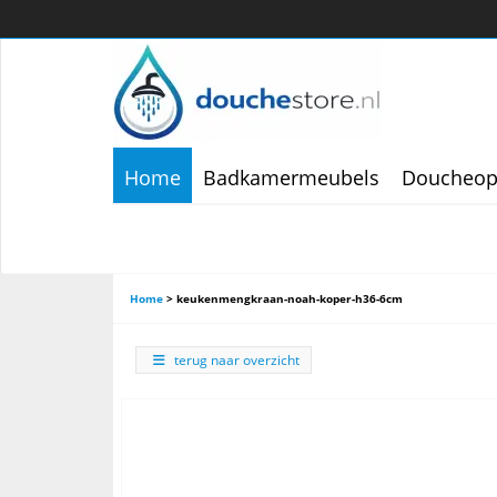
Home
Badkamermeubels
Doucheop
Home
>
keukenmengkraan-noah-koper-h36-6cm
terug naar overzicht