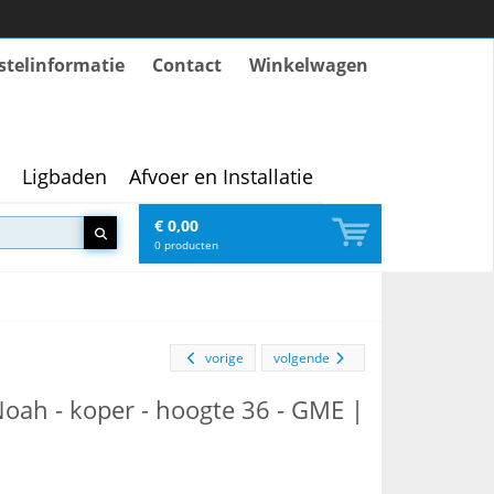
stelinformatie
Contact
Winkelwagen
Ligbaden
Afvoer en Installatie
€ 0,00
0
producten
vorige
volgende
ah - koper - hoogte 36 - GME |