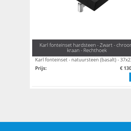
Karl fonteinset hardsteen - Zwart - chro
kraan - Rechthoek
Prijs
:
€ 13