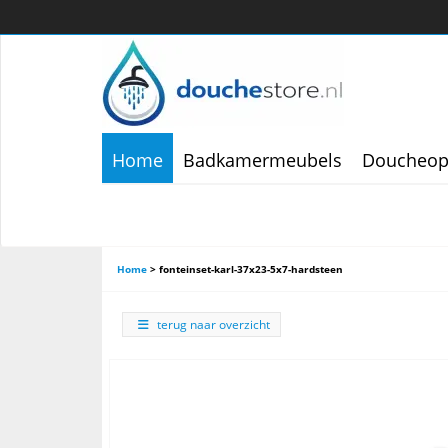
Home
Badkamermeubels
Doucheop
Home
>
fonteinset-karl-37x23-5x7-hardsteen
terug naar overzicht