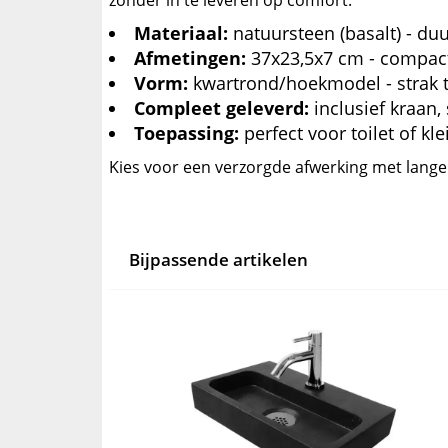
zonder in te leveren op comfort.
Materiaal:
natuursteen (basalt) - du
Afmetingen:
37x23,5x7 cm - compac
Vorm:
kwartrond/hoekmodel - strak t
Compleet geleverd:
inclusief kraan,
Toepassing:
perfect voor toilet of k
Kies voor een verzorgde afwerking met lang
Bijpassende artikelen