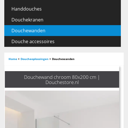
Handdouches
Douchekranen
Douchewanden
Douche accessoires
Home
>
Doucheoplossingen
>
Douchewanden
Douchewand chroom 80x200 cm |
Douchestore.nl