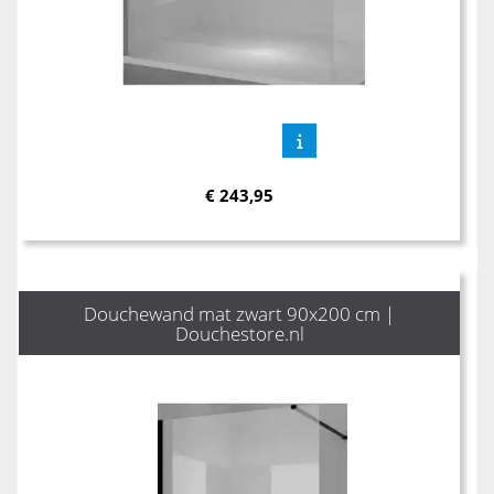
€
243,95
Douchewand mat zwart 90x200 cm |
Douchestore.nl