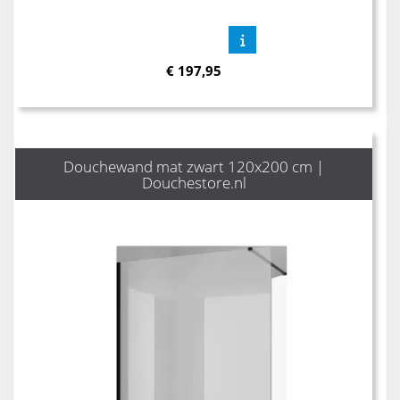
€
197,95
Douchewand mat zwart 120x200 cm |
Douchestore.nl