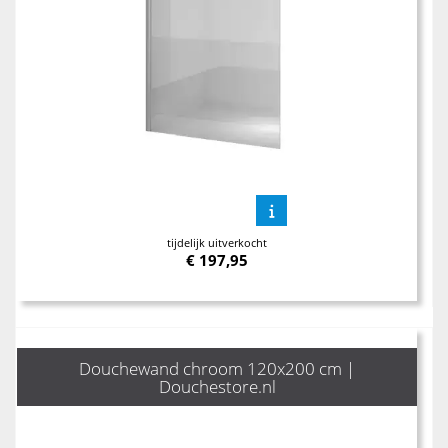
tijdelijk uitverkocht
€
197,95
Douchewand chroom 120x200 cm |
Douchestore.nl