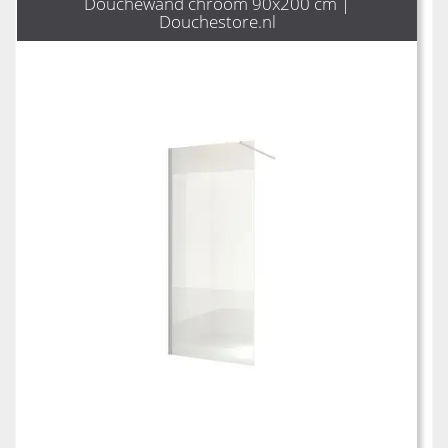
Douchewand chroom 90x200 cm |
Douchestore.nl