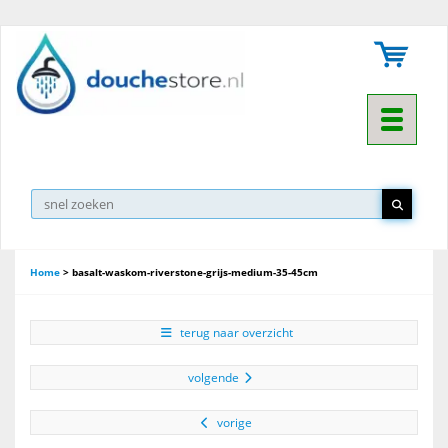
Toggle na
Home
>
basalt-waskom-riverstone-grijs-medium-35-45cm
terug naar overzicht
volgende
vorige