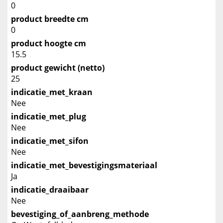
0
product breedte cm
0
product hoogte cm
15.5
product gewicht (netto)
25
indicatie_met_kraan
Nee
indicatie_met_plug
Nee
indicatie_met_sifon
Nee
indicatie_met_bevestigingsmateriaal
Ja
indicatie_draaibaar
Nee
bevestiging_of_aanbreng_methode