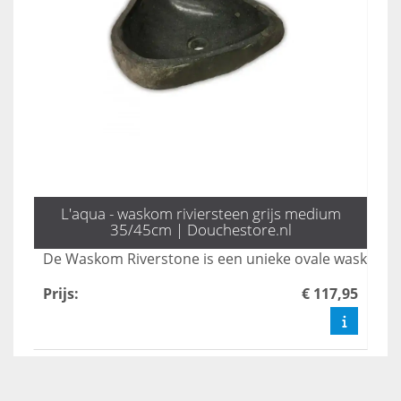
L'aqua - waskom riviersteen grijs medium
35/45cm | Douchestore.nl
De Waskom Riverstone is een unieke ovale waskom van 
Prijs
:
€ 117,95