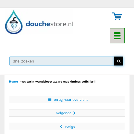
Toggle na
Home
>
wc-turin-wandcloset-zwart-mat-rimless-soflcl-bril
terug naar overzicht
volgende
vorige