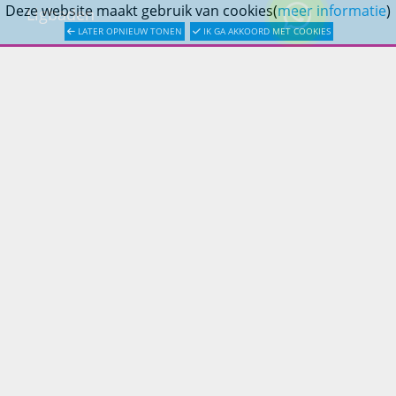
Deze website maakt gebruik van cookies(
meer informatie
)
Ligbaden
LATER OPNIEUW TONEN
IK GA AKKOORD MET COOKIES
Afvoer & Installatie
DOUCHESTORE
Over Douchestore.nl
Badkameradvies
Badkamerinspiratie
KLANTENSERVICE
Bestellen