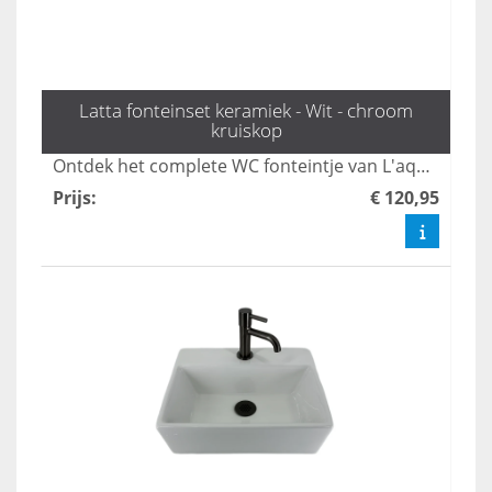
Latta fonteinset keramiek - Wit - chroom
kruiskop
Ontdek het complete WC fonteintje van L'aqua, inclusief de elegante Latta fonteinset met een zilveren kruiskop kraan en sifon. Perfect voor elke toiletruimte, biedt dit fonteintje een stijlvolle en praktische oplossing. Bestel nu snel voor de mooiste toilet fonteintjes en geef jouw badkamer een upgrade.
Prijs
:
€ 120,95