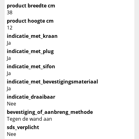
product breedte cm
38
product hoogte cm
12
indicatie_met_kraan
Ja
indicatie_met_plug
Ja
indicatie_met_sifon
Ja
indicatie_met_bevestigingsmateriaal
Ja
indicatie_draaibaar
Nee
bevestiging_of_aanbreng_methode
Tegen de wand aan
sds_verplicht
Nee