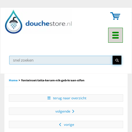
Toggle na
Home
>
fonteinset-latta-keram-nik-geb-kraan-sifon
terug naar overzicht
volgende
vorige