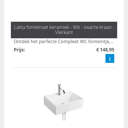
Latta fonteinset keramiek - Wit - zwarte kraan -
Vierkant
Ontdek het perfecte Compleet WC fonteintje, zoals de stijlvolle fonteinset Latta met een moderne zwarte Enhendelkraan en sifon van L'aqua. Bestel snel bij ons voor de mooiste toilet fonteintjes en transformeer jouw toiletruimte met een eigentijdse uitstraling. Creëer een functionele en esthetische toevoeging aan jouw interieur.
Prijs
:
€ 148,95