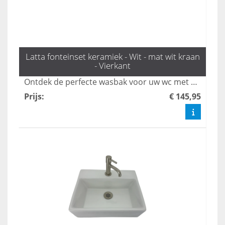
Latta fonteinset keramiek - Wit - mat wit kraan
- Vierkant
Ontdek de perfecte wasbak voor uw wc met de stijlvolle fonteinset Latta van L'aqua. Deze set, compleet met een elegante mat witte kraan en sifon, voegt een moderne touch toe aan uw toilet. Bestel snel en geniet van de mooiste toilet fonteintjes die functionaliteit en design combineren.
Prijs
:
€ 145,95