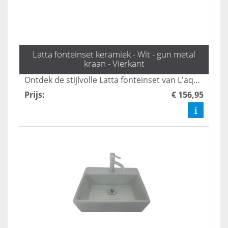
Latta fonteinset keramiek - Wit - gun metal
kraan - Vierkant
Ontdek de stijlvolle Latta fonteinset van L'aqua, compleet met een elegante gun metal kraan en sifon, perfect voor elke toiletruimte. Deze wasbak voor in de wc combineert functionaliteit met een modern design, waardoor je badkamer een luxe uitstraling krijgt. Bestel snel en geef jouw toilet een upgrade met deze prachtige fonteintjes!
Prijs
:
€ 156,95