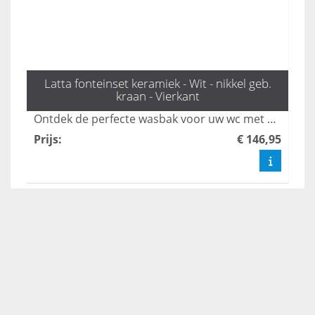
Latta fonteinset keramiek - Wit - nikkel geb.
kraan - Vierkant
Ontdek de perfecte wasbak voor uw wc met de elegante fonteinset Latta van L'aqua. Deze set, uitgerust met een stijlvolle geborsteld nikkel kraan en een handige sifon, biedt zowel functionaliteit als een modern design. Bestel snel en geef uw toilet een stijlvolle upgrade met onze prachtige toilet fonteintjes.
Prijs
:
€ 146,95