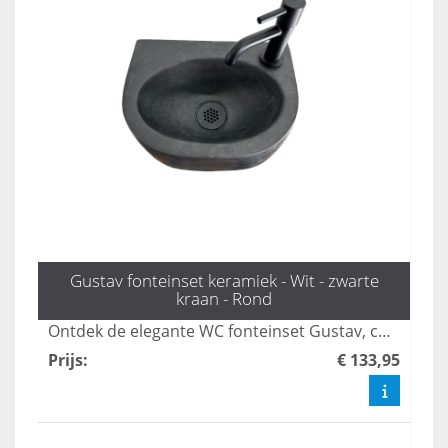
Gustav fonteinset keramiek - Wit - zwarte
kraan - Rond
Ontdek de elegante WC fonteinset Gustav, compleet met de stijlvolle zwarte Lena Enhendelkraan en sifon van L'aqua. Ideaal voor een moderne toiletruimte, biedt deze set een perfecte combinatie van functionaliteit en design. Bestel vandaag nog en geef je toilet een luxe uitstraling!
Prijs
:
€ 133,95