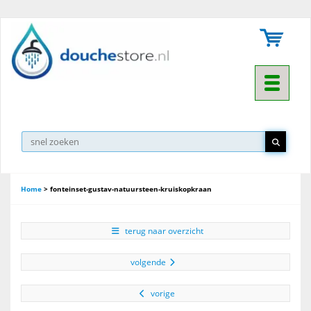
Toggle na
Home
>
fonteinset-gustav-natuursteen-kruiskopkraan
terug naar overzicht
volgende
vorige