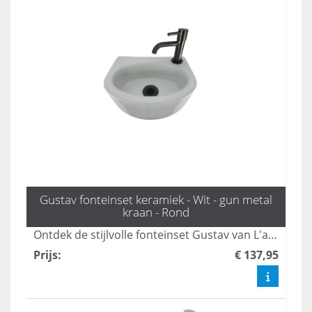
Gustav fonteinset keramiek - Wit - gun metal
kraan - Rond
Ontdek de stijlvolle fonteinset Gustav van L'aqua, inclusief een moderne Gun Metal kraan en sifon, perfect voor in de wc. Deze wasbak combineert functionaliteit met een strak design, waardoor het een aanwinst is voor elk toilet. Bestel nu en geef je toiletruimte een eigentijdse upgrade met onze mooiste toilet fonteintjes.
Prijs
:
€ 137,95