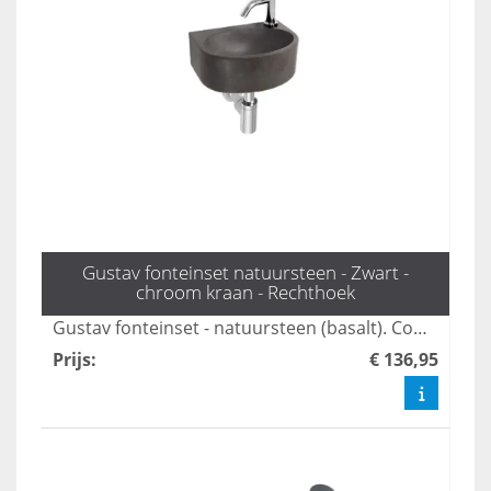
Gustav fonteinset natuursteen - Zwart -
chroom kraan - Rechthoek
Gustav fonteinset - natuursteen (basalt). Compleet met kraan, sifon en plug; ideaal voor kleine toiletruimtes.
Prijs
:
€ 136,95