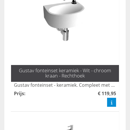
Gustav fonteinset keramiek - Wit - chroom
kraan - Rechthoek
Gustav fonteinset - keramiek. Compleet met kraan, sifon en plug; ideaal voor kleine toiletruimtes.
Prijs
:
€ 119,95