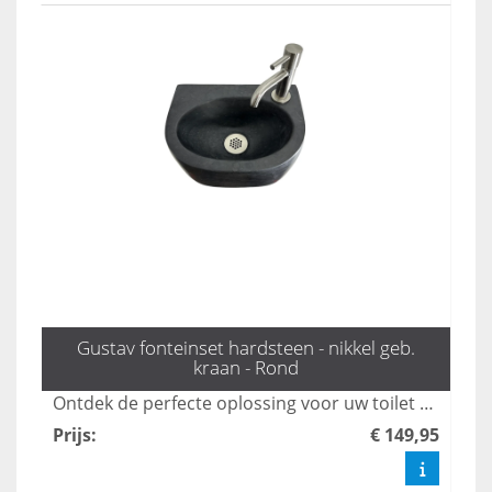
Gustav fonteinset hardsteen - nikkel geb.
kraan - Rond
Ontdek de perfecte oplossing voor uw toilet met de elegante fonteinset Gustav van L'aqua. Deze set, voorzien van een stijlvol geborsteld nikkel kraan en sifon, voegt niet alleen functionaliteit toe, maar ook een moderne uitstraling aan uw toilet. Bestel snel en transformeer uw ruimte met de mooiste toilet fonteintjes!
Prijs
:
€ 149,95