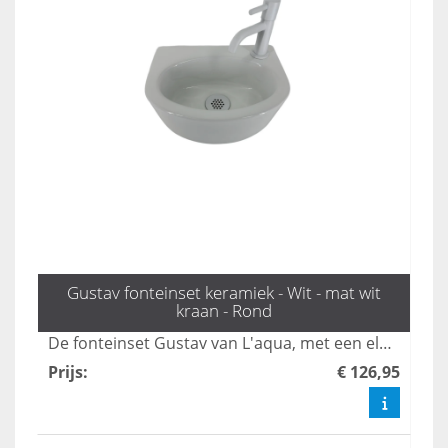
Gustav fonteinset keramiek - Wit - mat wit
kraan - Rond
De fonteinset Gustav van L'aqua, met een elegante mat witte kraan en sifon, biedt een stijlvolle oplossing voor uw toilet. Ideaal voor kleinere ruimtes, combineert deze wasbak functionaliteit met een modern design. Bestel snel en haal het mooiste toilet fonteintje in huis!
Prijs
:
€ 126,95