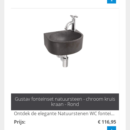
Gustav fonteinset natuursteen - chroom kruis
kraan - Rond
Ontdek de elegante Natuurstenen WC fonteinset, zoals de Gustav, compleet met een stijlvolle zilveren kruiskop kraan en sifon van L'aqua. Deze fonteinsets combineren functionaliteit met een prachtig design, perfect voor elk modern toilet. Bestel snel en geef jouw toilet een luxe upgrade met deze unieke fonteintjes.
Prijs
:
€ 116,95