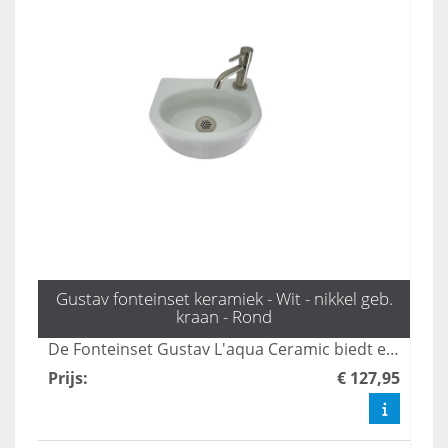
Gustav fonteinset keramiek - Wit - nikkel geb.
kraan - Rond
De Fonteinset Gustav L'aqua Ceramic biedt een eigentijdse uitstraling met zijn stijlvolle keramische fontein en kraan van geborsteld nikkel. Deze set is niet alleen een visueel hoogtepunt, maar ook uiterst functioneel, waardoor het een ideale keuze is voor moderne badkamers. Met zijn strakke lijnen en hoogwaardige afwerking voegt deze fonteinset een luxe touch toe aan elke ruimte.
Prijs
:
€ 127,95