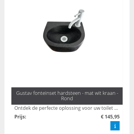
Gustav fonteinset hardsteen - mat wit kraan -
Rond
Ontdek de perfecte oplossing voor uw toilet met de stijlvolle fonteinset Gustav van L'aqua, voorzien van een mat witte kraan en sifon. Deze hoogwaardige toilet fonteintjes combineren functionaliteit met een modern design, ideaal voor elke ruimte. Bestel snel en verfraai uw toilet met deze must-have accessoire.
Prijs
:
€ 145,95