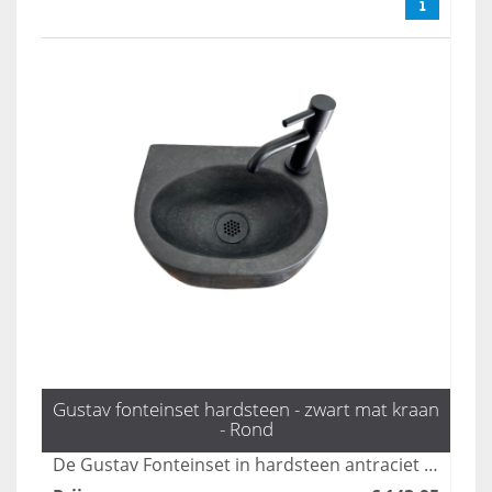
Gustav fonteinset hardsteen - zwart mat kraan
- Rond
De Gustav Fonteinset in hardsteen antraciet biedt een stijlvolle en praktische oplossing voor jouw toiletruimte. Met zijn moderne design en hoogwaardige materialen creëert deze fonteinsset niet alleen een luxe uitstraling, maar ook functionaliteit. Transformeer jouw toilet in een elegante ruimte met deze unieke toevoeging.