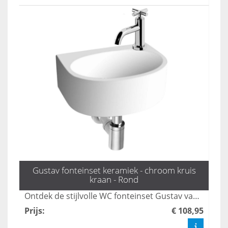
Gustav fonteinset keramiek - chroom kruis
kraan - Rond
Ontdek de stijlvolle WC fonteinset Gustav van L'aqua, compleet met een elegante zilveren kruiskop kraan en sifon. Perfect voor het optimaliseren van uw toilet, biedt deze set niet alleen functionaliteit maar ook een moderne uitstraling. Bestel nu en geef uw toilet een upgrade met de mooiste fonteintjes!
Prijs
:
€ 108,95