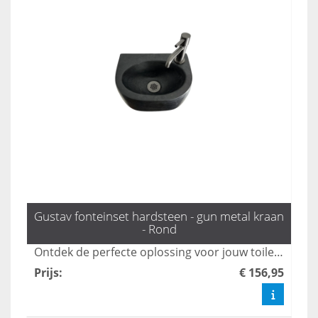
Gustav fonteinset hardsteen - gun metal kraan
- Rond
Ontdek de perfecte oplossing voor jouw toiletruimte met de fonteinset Gustav van L'aqua, compleet met een stijlvolle Gun metal kraan en sifon. Dit prachtige toilet fonteintje biedt niet alleen functionaliteit, maar ook een eigentijds design dat elke wc-opstelling verfraait. Bestel snel en geef je toilet een moderne upgrade!
Prijs
:
€ 156,95