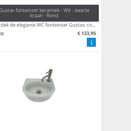
Gustav fonteinset keramiek - Wit - zwarte
kraan - Rond
Ontdek de elegante WC fonteinset Gustav, compleet met de stijlvolle zwarte Lena Enhendelkraan en sifon van L'aqua. Ideaal voor een moderne toiletruimte, biedt deze set een perfecte combinatie van functionaliteit en design. Bestel vandaag nog en geef je toilet een luxe uitstraling!
js
:
€ 133,95