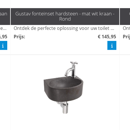
raan
Gustav fonteinset hardsteen - mat wit kraan -
Rond
Ontdek de perfecte oplossing voor jouw toiletruimte met de fonteinset Gustav van L'aqua, compleet met een stijlvolle Gun metal kraan en sifon. Dit prachtige toilet fonteintje biedt niet alleen functionaliteit, maar ook een eigentijds design dat elke wc-opstelling verfraait. Bestel snel en geef je toilet een moderne upgrade!
Ontdek de perfecte oplossing voor uw toilet met de stijlvolle fonteinset Gustav van L'aqua, voorzien van een mat witte kraan en sifon. Deze hoogwaardige toilet fonteintjes combineren functionaliteit met een modern design, ideaal voor elke ruimte. Bestel snel en verfraai uw toilet met deze must-have accessoire.
6,95
Prijs
:
€ 145,95
Pri