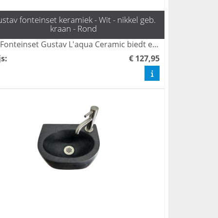
stav fonteinset keramiek - Wit - nikkel geb.
kraan - Rond
De Fonteinset Gustav L'aqua Ceramic biedt een eigentijdse uitstraling met zijn stijlvolle keramische fontein en kraan van geborsteld nikkel. Deze set is niet alleen een visueel hoogtepunt, maar ook uiterst functioneel, waardoor het een ideale keuze is voor moderne badkamers. Met zijn strakke lijnen en hoogwaardige afwerking voegt deze fonteinset een luxe touch toe aan elke ruimte.
js
:
€ 127,95