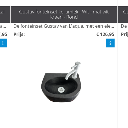
tal
Gustav fonteinset keramiek - Wit - mat wit
Gu
kraan - Rond
Ontdek de stijlvolle fonteinset Gustav van L'aqua, inclusief een moderne Gun Metal kraan en sifon, perfect voor in de wc. Deze wasbak combineert functionaliteit met een strak design, waardoor het een aanwinst is voor elk toilet. Bestel nu en geef je toiletruimte een eigentijdse upgrade met onze mooiste toilet fonteintjes.
De fonteinset Gustav van L'aqua, met een elegante mat witte kraan en sifon, biedt een stijlvolle oplossing voor uw toilet. Ideaal voor kleinere ruimtes, combineert deze wasbak functionaliteit met een modern design. Bestel snel en haal het mooiste toilet fonteintje in huis!
7,95
Prijs
:
€ 126,95
Pri