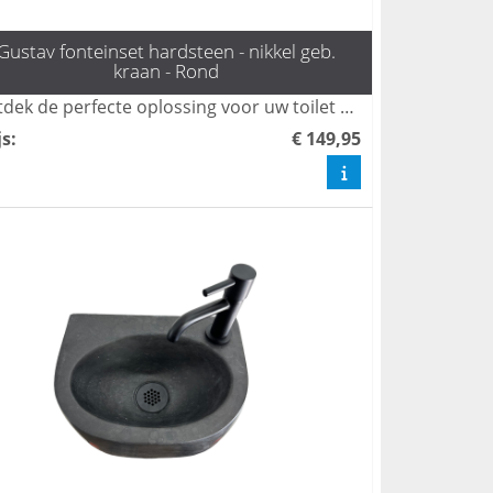
Gustav fonteinset hardsteen - nikkel geb.
kraan - Rond
Ontdek de perfecte oplossing voor uw toilet met de elegante fonteinset Gustav van L'aqua. Deze set, voorzien van een stijlvol geborsteld nikkel kraan en sifon, voegt niet alleen functionaliteit toe, maar ook een moderne uitstraling aan uw toilet. Bestel snel en transformeer uw ruimte met de mooiste toilet fonteintjes!
js
:
€ 149,95