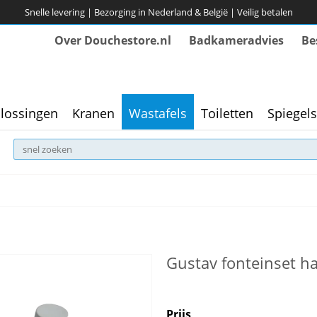
Snelle levering | Bezorging in Nederland & België | Veilig betalen
Over Douchestore.nl
Badkameradvies
Be
lossingen
Kranen
Wastafels
Toiletten
Spiegels
Gustav fonteinset ha
Prijs