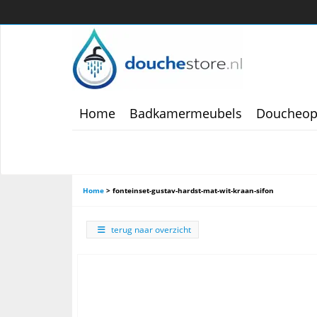
Home
Badkamermeubels
Doucheop
Home
>
fonteinset-gustav-hardst-mat-wit-kraan-sifon
terug naar overzicht