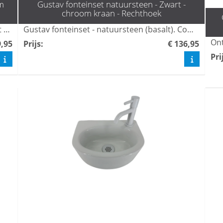
m
Gustav fonteinset natuursteen - Zwart -
chroom kraan - Rechthoek
Gustav fonteinset - keramiek. Compleet met kraan, sifon en plug; ideaal voor kleine toiletruimtes.
Gustav fonteinset - natuursteen (basalt). Compleet met kraan, sifon en plug; ideaal voor kleine toiletruimtes.
9,95
Prijs
:
€ 136,95
Pri