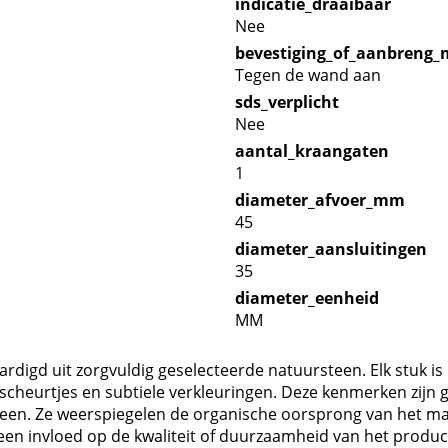
indicatie_draaibaar
Nee
bevestiging_of_aanbreng
Tegen de wand aan
sds_verplicht
Nee
aantal_kraangaten
1
diameter_afvoer_mm
45
diameter_aansluitingen
35
diameter_eenheid
MM
igd uit zorgvuldig geselecteerde natuursteen. Elk stuk is u
rscheurtjes en subtiele verkleuringen. Deze kenmerken zijn 
een. Ze weerspiegelen de organische oorsprong van het mat
een invloed op de kwaliteit of duurzaamheid van het produc