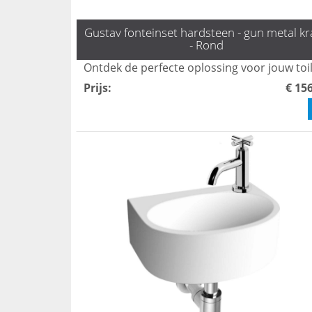
Gustav fonteinset hardsteen - gun metal k
- Rond
Prijs
:
€ 15