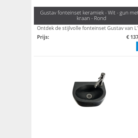
Gustav fonteinset keramiek - Wit - gun me
kraan - Rond
Prijs
:
€ 13