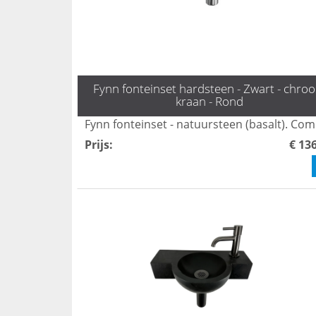
Fynn fonteinset hardsteen - Zwart - chro
kraan - Rond
Prijs
:
€ 13