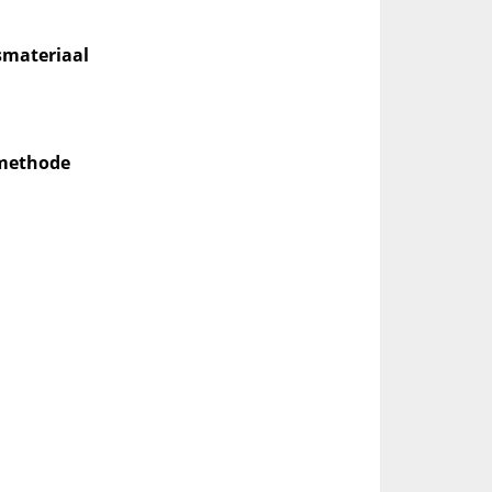
smateriaal
_methode