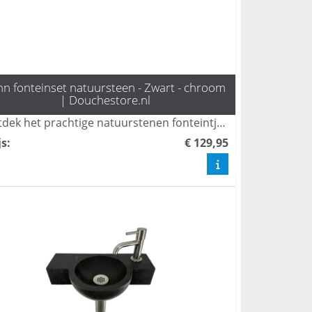
nn fonteinset natuursteen - Zwart - chroom
| Douchestore.nl
Ontdek het prachtige natuurstenen fonteintje Fynn, compleet met een stijlvolle zilveren kruiskop kraan en sifon van L'aqua. Perfect voor elke toiletruimte, combineert dit fonteintje functionaliteit met een luxe uitstraling. Bestel nu en geef je toilet een moderne upgrade!
js
:
€ 129,95