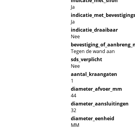
indicatie_met_sifon
Ja
indicatie_met_bevestiging
Ja
indicatie_draaibaar
Nee
bevestiging_of_aanbreng
Tegen de wand aan
sds_verplicht
Nee
aantal_kraangaten
1
diameter_afvoer_mm
44
diameter_aansluitingen
32
diameter_eenheid
MM