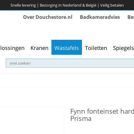
Snelle levering | Bezorging in Nederland & België | Veilig betalen
Over Douchestore.nl
Badkameradvies
Be
lossingen
Kranen
Wastafels
Toiletten
Spiegels
Fynn fonteinset hards
Prisma