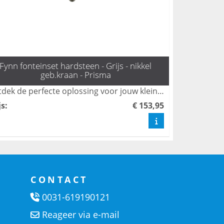
Fynn fonteinset hardsteen - Grijs - nikkel
geb.kraan - Prisma
Ontdek de perfecte oplossing voor jouw kleine badkamer met de stijlvolle toilet fonteinset Fynn van L'aqua. Deze set, compleet met een moderne geborsteld nikkel kraan en een efficiënte sifon, biedt zowel functionaliteit als design. Bestel snel en geef jouw toiletruimte een frisse uitstraling met deze prachtige fonteintjes.
js
:
€ 153,95
CONTACT
0031-619190121
Reageer via e-mail