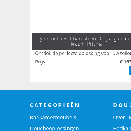
Fynn fonteinset hardsteen - Grijs - gun me
kraan - Prisma
Prijs
:
€ 16
CATEGORIEËN
DOU
Badkamermeubels
Over D
Doucheoplossingen
Badkam