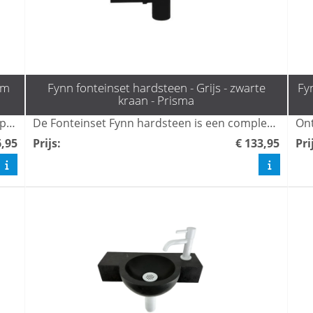
om
Fynn fonteinset hardsteen - Grijs - zwarte
Fy
kraan - Prisma
Fynn fonteinset - natuursteen (basalt). Compleet met kraan, sifon en plug; ideaal voor kleine toiletruimtes.
De Fonteinset Fynn hardsteen is een complete en stijlvolle oplossing voor uw badkamer, bestaande uit een fontein, sifonset en kraan. Deze hoogwaardige set voegt een moderne uitstraling toe en is gemakkelijk te installeren, waardoor het een ideale keuze is voor elke renovatie of nieuwbouwproject. Duurzaam en praktisch, perfect voor het creëren van een luxe sfeer.
6,95
Prijs
:
€ 133,95
Pri