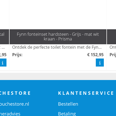
tal
Fynn fonteinset hardsteen - Grijs - mat wit
kraan - Prisma
Ontdek de perfecte oplossing voor uw toilet met de fonteinset Fynn van L'aqua, compleet met een stijlvolle gun metal kraan en sifon. Deze elegante toilet fonteintjes combineren functionaliteit met een modern design, waardoor ze een aanvulling zijn op elke toiletruimte. Bestel snel en geniet van de mooiste toilet fonteintjes voor uw huis.
Ontdek de perfecte toilet fontein met de Fynn fonteinset van L'aqua, compleet met een stijlvolle mat witte kraan en sifon. Deze combinatie biedt niet alleen functionaliteit, maar ook een moderne uitstraling voor uw toilet. Bestel snel en geef uw ruimte een frisse upgrade met de mooiste toilet fonteintjes!
2,95
Prijs
:
€ 152,95
Pri
CHESTORE
KLANTENSERVICE
ouchestore.nl
Bestellen
eradvies
Betaling