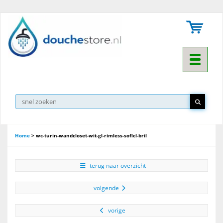
Toggle na
Home
>
wc-turin-wandcloset-wit-gl-rimless-soflcl-bril
terug naar overzicht
volgende
vorige