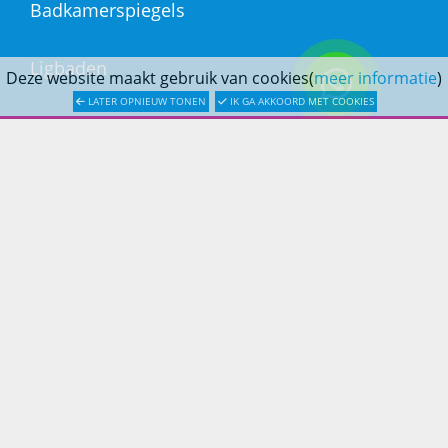
Badkamerspiegels
Ligbaden
Deze website maakt gebruik van cookies(
meer informatie
)
LATER OPNIEUW TONEN
IK GA AKKOORD MET COOKIES
Afvoer & Installatie
DOUCHESTORE
Over Douchestore.nl
Badkameradvies
Badkamerinspiratie
KLANTENSERVICE