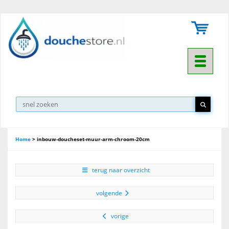
Toggle na
Home
>
inbouw-doucheset-muur-arm-chroom-20cm
terug naar overzicht
volgende
vorige