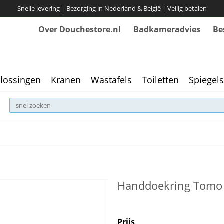
Snelle levering | Bezorging in Nederland & België | Veilig betalen
Over Douchestore.nl
Badkameradvies
Be
lossingen
Kranen
Wastafels
Toiletten
Spiegels
Handdoekring Tomo -
Prijs