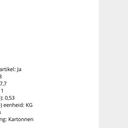
rtikel: Ja
3
7,7
11
): 0,53
o) eenheid: KG
s
ing: Kartonnen