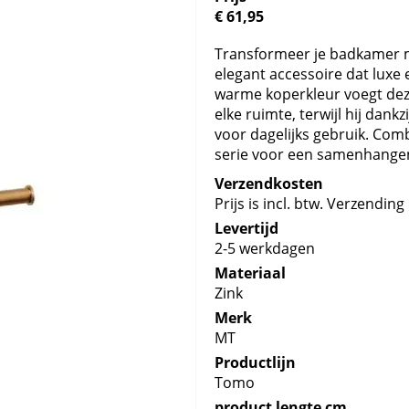
€ 61,95
Transformeer je badkamer 
elegant accessoire dat luxe e
warme koperkleur voegt dez
elke ruimte, terwijl hij dank
voor dagelijks gebruik. Co
serie voor een samenhangend
Verzendkosten
Prijs is incl. btw. Verzending 
Levertijd
2-5 werkdagen
Materiaal
Zink
Merk
MT
Productlijn
Tomo
product lengte cm