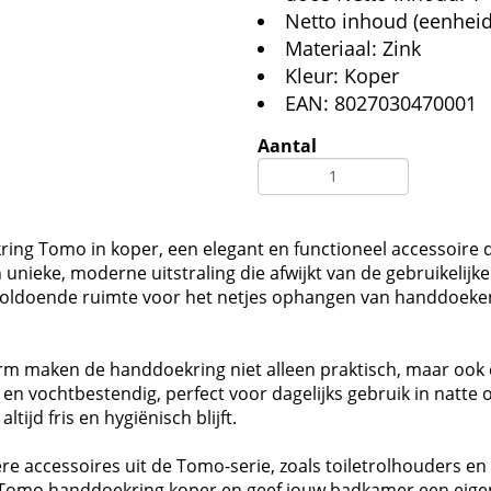
Netto inhoud (eenheid
Materiaal: Zink
Kleur: Koper
EAN: 8027030470001
Aantal
g Tomo in koper, een elegant en functioneel accessoire da
n unieke, moderne uitstraling die afwijkt van de gebruikelij
oldoende ruimte voor het netjes ophangen van handdoeken,
 maken de handdoekring niet alleen praktisch, maar ook een
g en vochtbestendig, perfect voor dagelijks gebruik in natt
jd fris en hygiënisch blijft.
accessoires uit de Tomo-serie, zoals toiletrolhouders en 
Tomo handdoekring koper en geef jouw badkamer een eigent