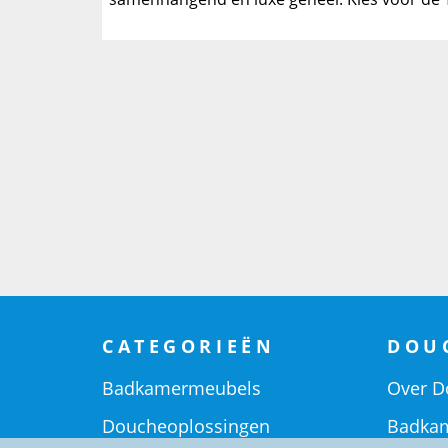
CATEGORIEËN
DOU
Badkamermeubels
Over D
Doucheoplossingen
Badkam