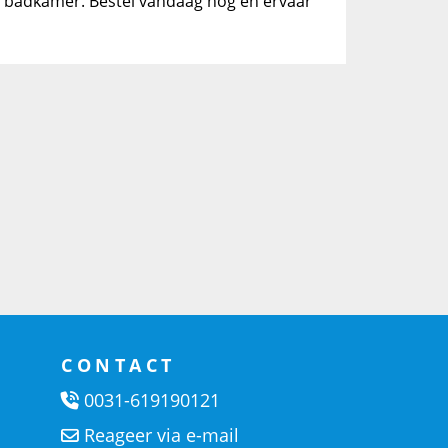
un badkamer. Bestel vandaag nog en ervaar
CONTACT
0031-619190121
Reageer via e-mail