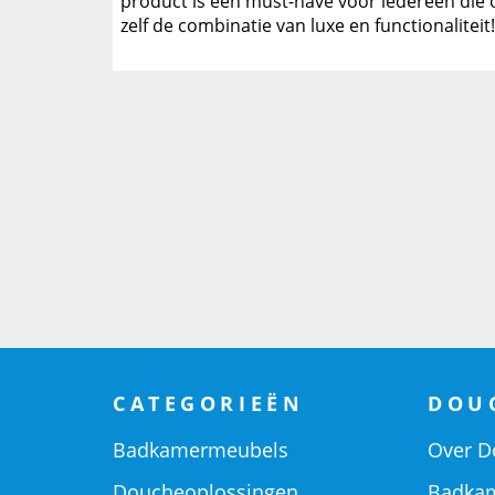
product is een must-have voor iedereen die o
zelf de combinatie van luxe en functionaliteit!
CATEGORIEËN
DOU
Badkamermeubels
Over D
Doucheoplossingen
Badkam