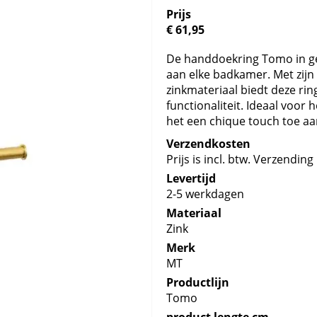
Prijs
€ 61,95
De handdoekring Tomo in geb
aan elke badkamer. Met zij
zinkmateriaal biedt deze ri
functionaliteit. Ideaal voo
het een chique touch toe aa
Verzendkosten
Prijs is incl. btw. Verzending 
Levertijd
2-5 werkdagen
Materiaal
Zink
Merk
MT
Productlijn
Tomo