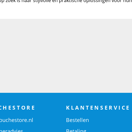
p zoek is naar stijlvolle en praktische oplossingen voor h
CHESTORE
KLANTENSERVICE
ouchestore.nl
Bestellen
eradvies
Betaling