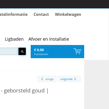
stelinformatie
Contact
Winkelwagen
Ligbaden
Afvoer en Installatie
€ 0,00
0
producten
vorige
volgende
 geborsteld goud |