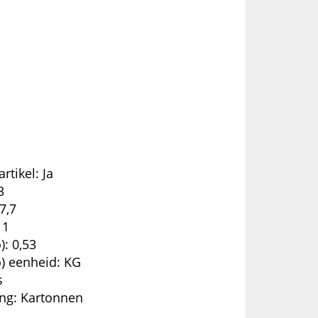
rtikel: Ja
3
7,7
11
): 0,53
o) eenheid: KG
s
ing: Kartonnen