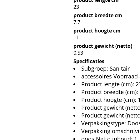
product lengte cm
23
product breedte cm
7.7
product hoogte cm
11
product gewicht (netto)
0.53
Specificaties
Subgroep: Sanitair
accessoires Voorraad a
Product lengte (cm): 2
Product breedte (cm): 
Product hoogte (cm): 
Product gewicht (netto
Product gewicht (nett
Verpakkingstype: Doo
Verpakking omschrijv
doos Netto inhoud: 1