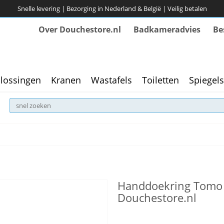
Snelle levering | Bezorging in Nederland & België | Veilig betalen
Over Douchestore.nl
Badkameradvies
Be
lossingen
Kranen
Wastafels
Toiletten
Spiegels
Handdoekring Tomo -
Douchestore.nl