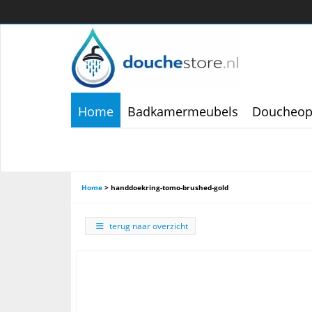
Home
Badkamermeubels
Doucheop
Home
>
handdoekring-tomo-brushed-gold
terug naar overzicht