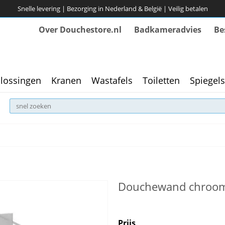
Snelle levering | Bezorging in Nederland & België | Veilig betalen
Over Douchestore.nl
Badkameradvies
Be
lossingen
Kranen
Wastafels
Toiletten
Spiegels
Douchewand chroom
Prijs