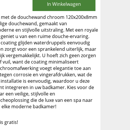
In Winkelwagen
r met de douchewand chroom 120x200x8mm
dige douchewand, gemaakt van
derne en stijlvolle uitstraling. Met een royale
eniet u van een ruime douche-ervaring.
 coating glijden waterdruppels eenvoudig
een zorgt voor een sprankelend uiterlijk, maar
jk vergemakkelijkt. U hoeft zich geen zorgen
 vuil, want de coating minimaliseert
 chroomafwerking voegt elegantie toe aan
tegen corrosie en vingerafdrukken, wat de
installatie is eenvoudig, waardoor u deze
t integreren in uw badkamer. Kies voor de
een veilige, stijlvolle en
cheoplossing die de luxe van een spa naar
or elke moderne badkamer!
is gratis!