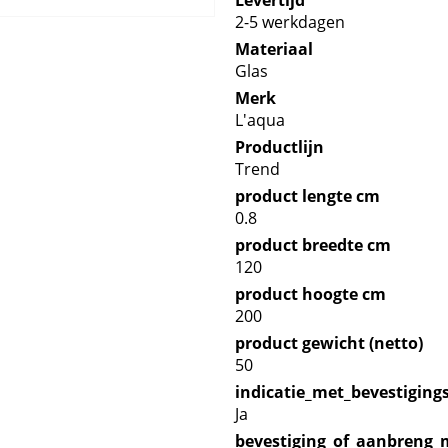
Levertijd
2-5 werkdagen
Materiaal
Glas
Merk
L'aqua
Productlijn
Trend
product lengte cm
0.8
product breedte cm
120
product hoogte cm
200
product gewicht (netto)
50
indicatie_met_bevestiging
Ja
bevestiging_of_aanbreng