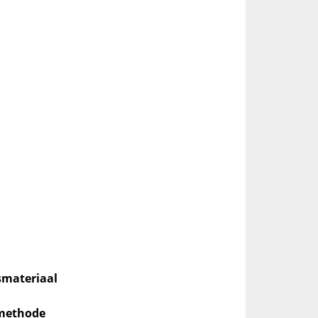
smateriaal
_methode