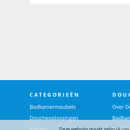
CATEGORIEËN
DOU
Badkamermeubels
Over D
Doucheoplossingen
Badkam
Kranen
Badkam
Deze website maakt gebruik van