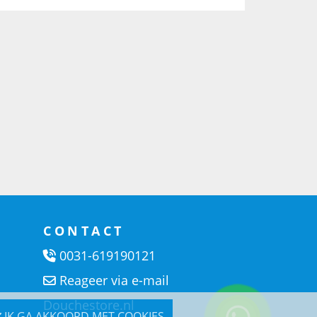
CONTACT
0031-619190121
Reageer via e-mail
Douchestore.nl
IK GA AKKOORD MET COOKIES