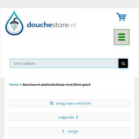
Toggle na
Home
>
douchearm-plafonduitloop-rond-20cm-goud
terug naar overzicht
volgende
vorige