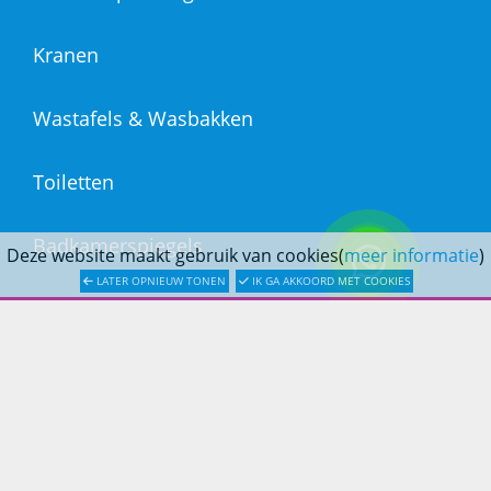
Kranen
Wastafels & Wasbakken
Toiletten
Badkamerspiegels
Deze website maakt gebruik van cookies(
meer informatie
)
LATER OPNIEUW TONEN
IK GA AKKOORD MET COOKIES
Ligbaden
Afvoer & Installatie
DOUCHESTORE