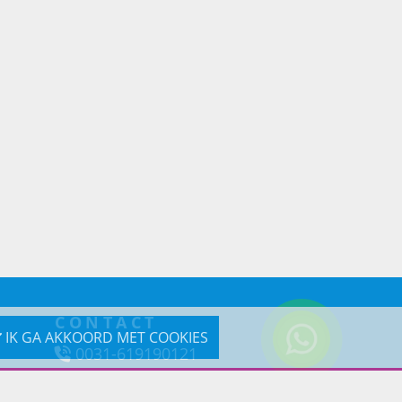
CONTACT
IK GA AKKOORD MET COOKIES
0031-619190121
Reageer via e-mail