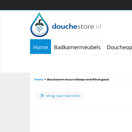
Home
Badkamermeubels
Doucheop
Home
>
douchearm-muuruitloop-rond-40cm-goud
terug naar overzicht