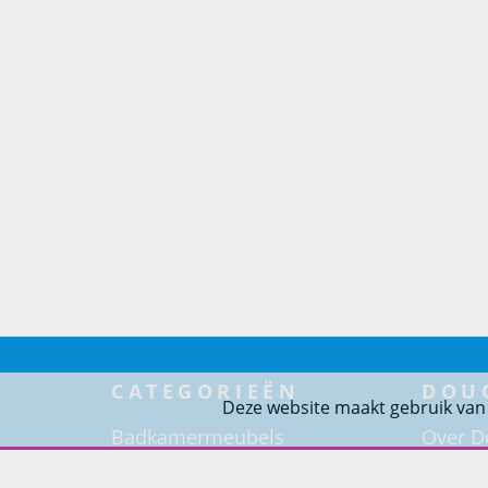
CATEGORIEËN
DOU
Deze website maakt gebruik van
Badkamermeubels
Over D
Doucheoplossingen
Badkam