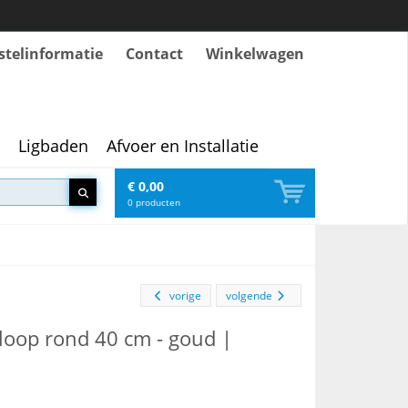
stelinformatie
Contact
Winkelwagen
Ligbaden
Afvoer en Installatie
€ 0,00
0
producten
vorige
volgende
oop rond 40 cm - goud |