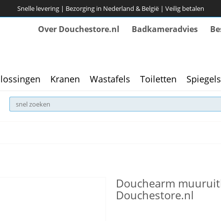
Snelle levering | Bezorging in Nederland & België | Veilig betalen
Over Douchestore.nl
Badkameradvies
Be
lossingen
Kranen
Wastafels
Toiletten
Spiegels
Douchearm muuruitl
Douchestore.nl