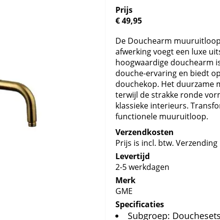
Prijs
€ 49,95
De Douchearm muuruitloop 
afwerking voegt een luxe ui
hoogwaardige douchearm is
douche-ervaring en biedt opt
douchekop. Het duurzame ma
terwijl de strakke ronde vo
klassieke interieurs. Transf
functionele muuruitloop.
Verzendkosten
Prijs is incl. btw. Verzending 
Levertijd
2-5 werkdagen
Merk
GME
Specificaties
Subgroep: Doucheset