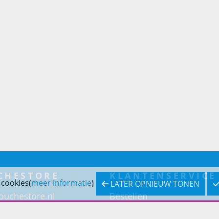
CHESTORE
KLANTENSERVICE
 cookies(
meer informatie
)
LATER OPNIEUW TONEN
ouchestore.nl
Bestellen
eradvies
Betaling