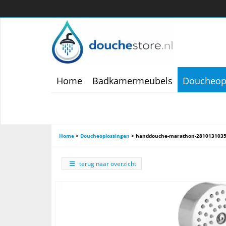
Home
Badkamermeubels
Doucheop
Home
>
Doucheoplossingen
>
handdouche-marathon-281013103
terug naar overzicht