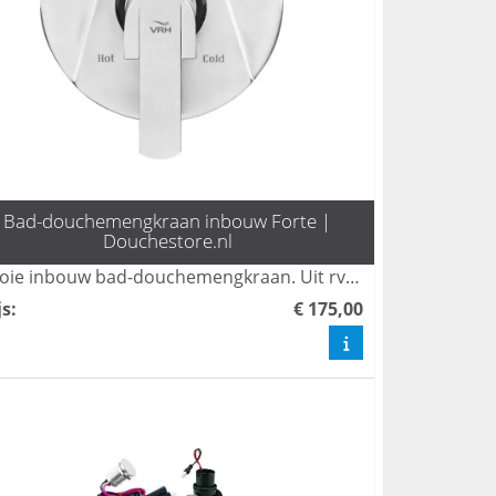
Bad-douchemengkraan inbouw Forte |
Douchestore.nl
Mooie inbouw bad-douchemengkraan. Uit rvs 304. Voor binnen en buiten.
js
:
€ 175,00