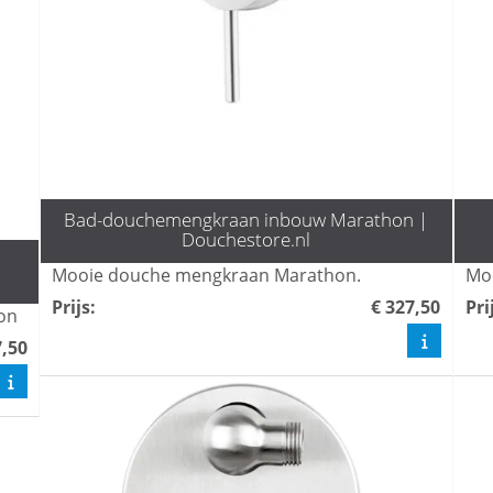
Bad-douchemengkraan inbouw Marathon |
Douchestore.nl
Mooie douche mengkraan Marathon.
Prijs
:
€ 327,50
Pri
on
7,50