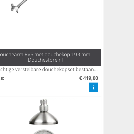
ouchearm RVS met douchekop 193 mm |
Douchestore.nl
Prachtige verstelbare douchekopset bestaande uit een douchearm met douchekop. 193 mm. In rvs 304.
js
:
€ 419,00