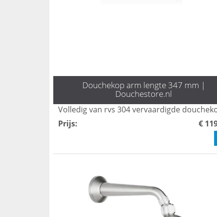
Douchekop arm lengte 347 mm |
Douchestore.nl
Prijs
:
€ 11