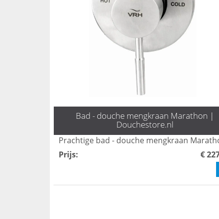
Bad - douche mengkraan Marathon |
Douchestore.nl
Prachtige bad - douche mengkraan Marath
Prijs
:
€ 22