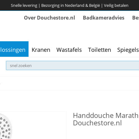
Snelle levering | Bezorging in Nederland & België | Veilig betalen
Over Douchestore.nl
Badkameradvies
Be
lossingen
Kranen
Wastafels
Toiletten
Spiegels
5
Handdouche Marathon
Douchestore.nl