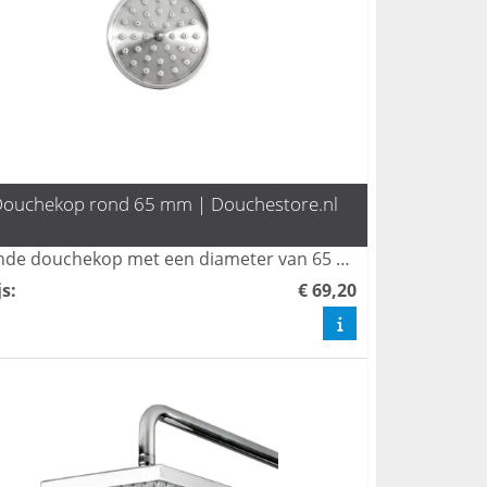
ouchekop rond 65 mm | Douchestore.nl
Ronde douchekop met een diameter van 65 mm. Van rvs 304. Maak uw keuze uit een douchearm en douchekraan en stel zo uw eigen doucheset voor uw tuindouche of badkamer samen.
js
:
€ 69,20