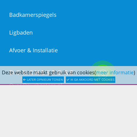
Badkamerspiegels
Ligbaden
Afvoer & Installatie
DOUCHESTORE
Deze website maakt gebruik van cookies(
meer informatie
)
LATER OPNIEUW TONEN
IK GA AKKOORD MET COOKIES
Over Douchestore.nl
Badkameradvies
Badkamerinspiratie