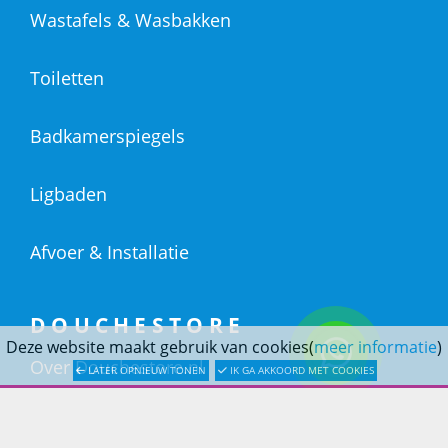
Wastafels & Wasbakken
Toiletten
Badkamerspiegels
Ligbaden
Afvoer & Installatie
DOUCHESTORE
Deze website maakt gebruik van cookies(
meer informatie
)
Over Douchestore.nl
LATER OPNIEUW TONEN
IK GA AKKOORD MET COOKIES
Badkameradvies