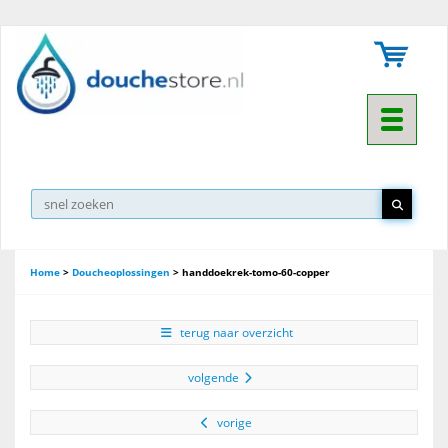
Toggle na
Home
>
Doucheoplossingen
>
handdoekrek-tomo-60-copper
terug naar overzicht
volgende
vorige