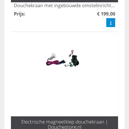
Douchekraan met ingebouwde omstelinrichting voor het switchen van handdouche naar regendouche en omgekeerd.
Prijs
:
€ 199,00
Electrische magneetklep douchekraan |
Douchestore.nl