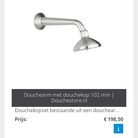
Douchearm met douchekop 102 mm |
Douchestore.nl
Douchekopset bestaande uit een douchearm met douchekop met een doorsnede van 102 mm. In rvs 304
Prijs
:
€ 198,50