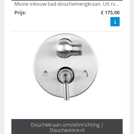
Mooie inbouw bad-douchemengkraan. Uit rvs 304. Voor binnen en buiten.
Prijs
:
€ 175,00
Douchekraan omstelinrichting |
Douchestore.nl