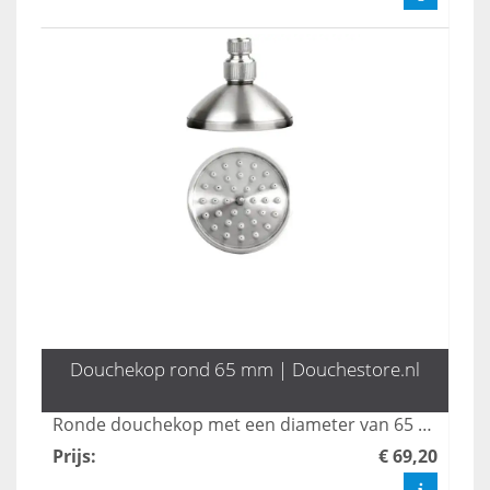
Douchekop rond 65 mm | Douchestore.nl
Ronde douchekop met een diameter van 65 mm. Van rvs 304. Maak uw keuze uit een douchearm en douchekraan en stel zo uw eigen doucheset voor uw tuindouche of badkamer samen.
Prijs
:
€ 69,20