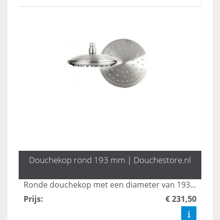
Douchekop rond 193 mm | Douchestore.nl
Ronde douchekop met een diameter van 193 mm. Van rvs 304.
Prijs
:
€ 231,50