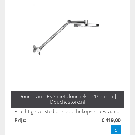
Douchearm RVS met douchekop 193 mm |
Douchestore.nl
Prachtige verstelbare douchekopset bestaande uit een douchearm met douchekop. 193 mm. In rvs 304.
Prijs
:
€ 419,00