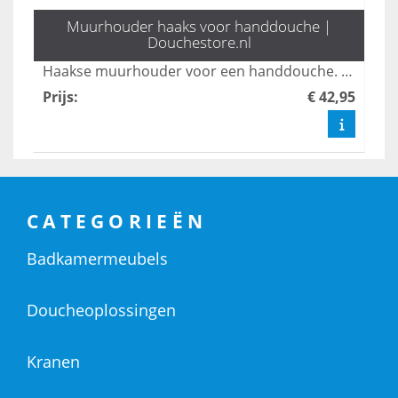
Muurhouder haaks voor handdouche |
Douchestore.nl
Haakse muurhouder voor een handdouche. Van geborsteld rvs 304.
Prijs
:
€ 42,95
CATEGORIEËN
Badkamermeubels
Doucheoplossingen
Kranen