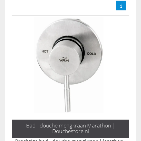
Bad - douche mengkraan Marathon |
Douchestore.nl