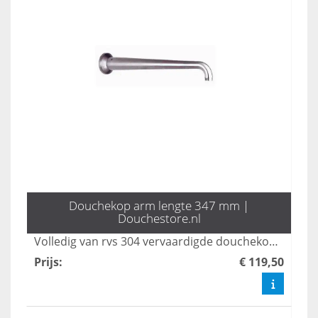
Douchekop arm lengte 347 mm |
Douchestore.nl
Volledig van rvs 304 vervaardigde douchekop arm. Lengte 347 mm. Maak u keuze uit de bijpassende douchekoppen en kranen. Stel zo uw eigen doucheset voor uw tuindouche of badkamer samen.
Prijs
:
€ 119,50