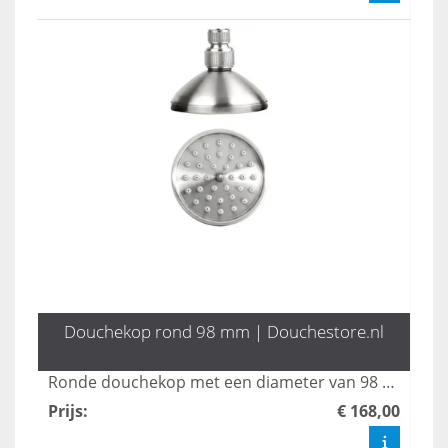
Douchekop rond 98 mm | Douchestore.nl
Ronde douchekop met een diameter van 98 mm. Van rvs 304.
Prijs
:
€ 168,00