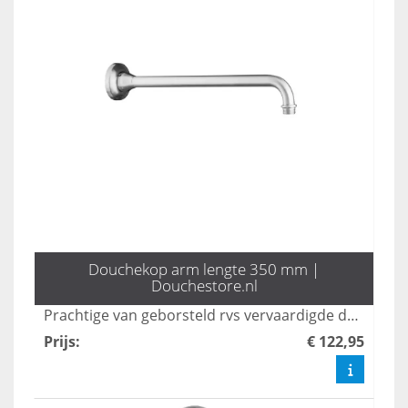
Douchekop arm lengte 350 mm |
Douchestore.nl
Prachtige van geborsteld rvs vervaardigde douchearm. Lengte 350 mm. Maak een keuze uit de bijpassende douchekoppen en douchekranen. Stel zo uw droom douche of tuindouche samen.
Prijs
:
€ 122,95