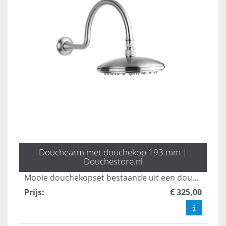
Douchearm met douchekop 193 mm |
Douchestore.nl
Mooie douchekopset bestaande uit een douchearm met douchekop. Diameter 193 mm. In rvs 304
Prijs
:
€ 325,00