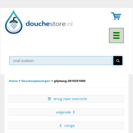
Toggle na
Home
>
Doucheoplossingen
>
glijstang-2810251000
terug naar overzicht
volgende
vorige