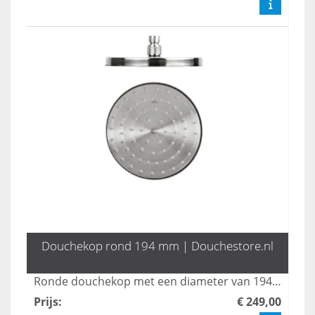
Douchekop rond 194 mm | Douchestore.nl
Ronde douchekop met een diameter van 194 mm. Van rvs 304.
Prijs
:
€ 249,00