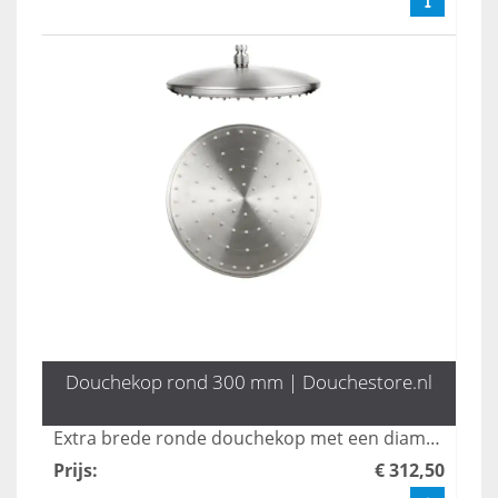
Douchekop rond 300 mm | Douchestore.nl
Extra brede ronde douchekop met een diameter van 300 mm. Van rvs 304.
Prijs
:
€ 312,50