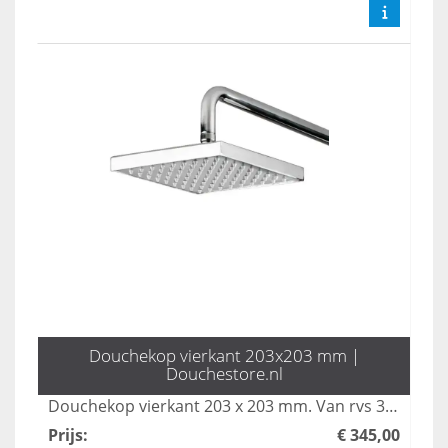
Douchekop vierkant 203x203 mm |
Douchestore.nl
Douchekop vierkant 203 x 203 mm. Van rvs 304.
Prijs
:
€ 345,00