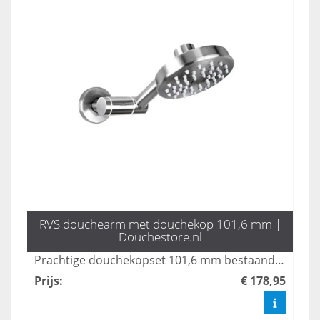
RVS douchearm met douchekop 101,6 mm |
Douchestore.nl
Prachtige douchekopset 101,6 mm bestaande uit een douchearm met douchekop. In rvs 304. Verstelbaar
Prijs
:
€ 178,95