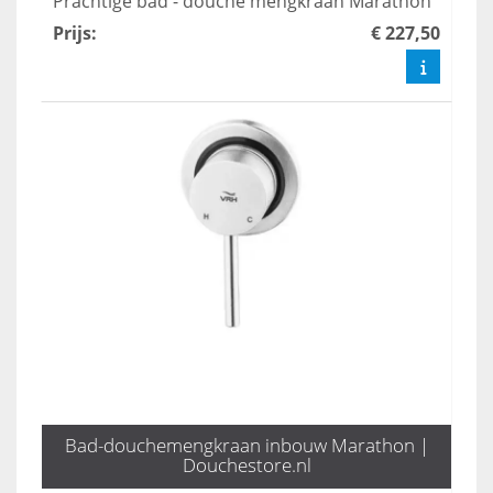
Prachtige bad - douche mengkraan Marathon
Prijs
:
€ 227,50
Bad-douchemengkraan inbouw Marathon |
Douchestore.nl