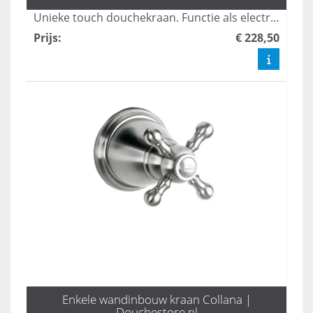
Unieke touch douchekraan. Functie als electrische magneetkraan
Prijs
:
€ 228,50
Enkele wandinbouw kraan Collana |
Douchestore.nl