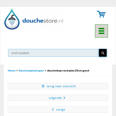
Toggle na
Home
>
Doucheoplossingen
>
douchekop-rond-plat-25cm-goud
terug naar overzicht
volgende
vorige