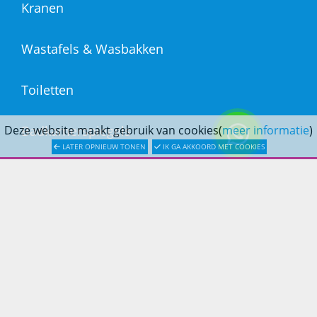
Kranen
Wastafels & Wasbakken
Toiletten
Badkamerspiegels
Deze website maakt gebruik van cookies(
meer informatie
)
LATER OPNIEUW TONEN
IK GA AKKOORD MET COOKIES
Ligbaden
Afvoer & Installatie
DOUCHESTORE
Over Douchestore.nl