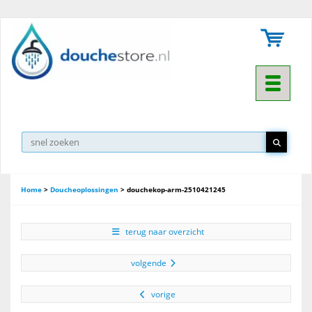
Toggle na
Home
>
Doucheoplossingen
>
douchekop-arm-2510421245
terug naar overzicht
volgende
vorige