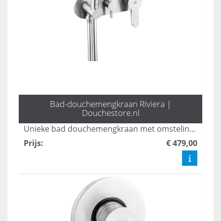
Bad-douchemengkraan Riviera |
Douchestore.nl
Unieke bad douchemengkraan met omstelinrichting. In rvs 316!
Prijs
:
€ 479,00