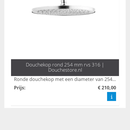
Douchekop rond 254 mm rvs 316 |
Douchestore.nl
Ronde douchekop met een diameter van 254 mm. Van rvs 316.
Prijs
:
€ 210,00