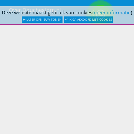
Over Douchestore.nl
Deze website maakt gebruik van cookies(
meer informatie
)
LATER OPNIEUW TONEN
IK GA AKKOORD MET COOKIES
Badkameradvies
Badkamerinspiratie
KLANTENSERVICE
Bestellen
Betaling
Verzending & bezorging
Retouren & service