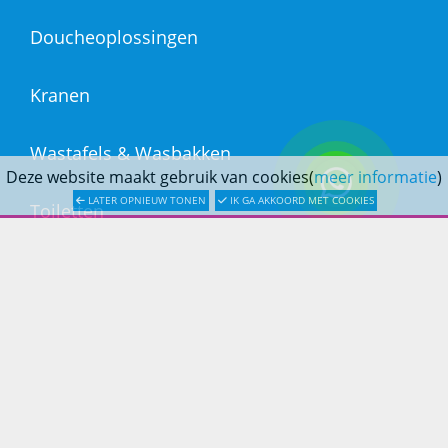
Doucheoplossingen
Kranen
Wastafels & Wasbakken
Deze website maakt gebruik van cookies(
meer informatie
)
LATER OPNIEUW TONEN
IK GA AKKOORD MET COOKIES
Toiletten
Badkamerspiegels
Ligbaden
Afvoer & Installatie