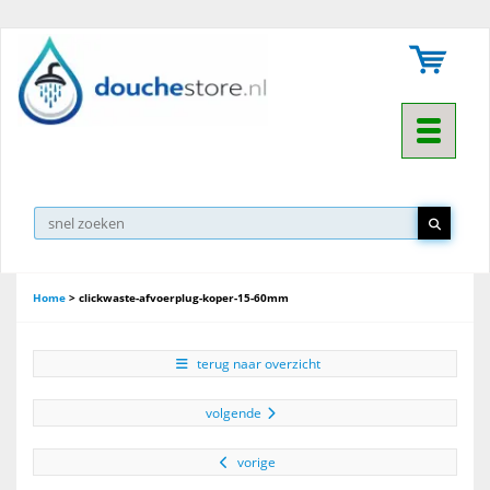
Toggle na
Home
>
clickwaste-afvoerplug-koper-15-60mm
terug naar overzicht
volgende
vorige