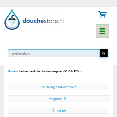
Toggle na
Home
>
badmeubel-kolomkast-soho-groen-30x35x120cm
terug naar overzicht
volgende
vorige