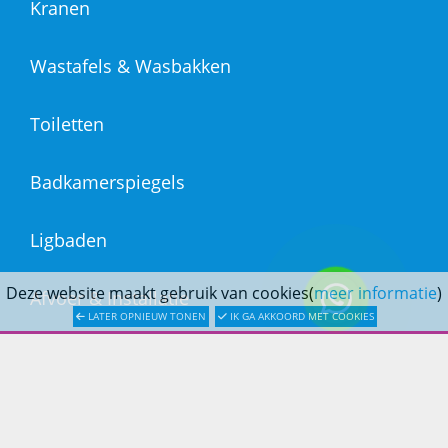
Kranen
Wastafels & Wasbakken
Toiletten
Badkamerspiegels
Ligbaden
Deze website maakt gebruik van cookies(
meer informatie
)
Afvoer & Installatie
LATER OPNIEUW TONEN
IK GA AKKOORD MET COOKIES
DOUCHESTORE
Over Douchestore.nl