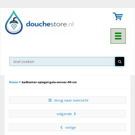
Toggle na
Home
>
badkamer-spiegel-gala-sensor-60-cm
terug naar overzicht
volgende
vorige