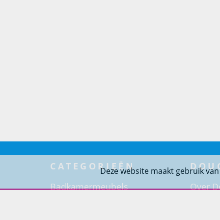
CATEGORIEËN
DOU
Deze website maakt gebruik van
Badkamermeubels
Over D
Doucheoplossingen
Badkam