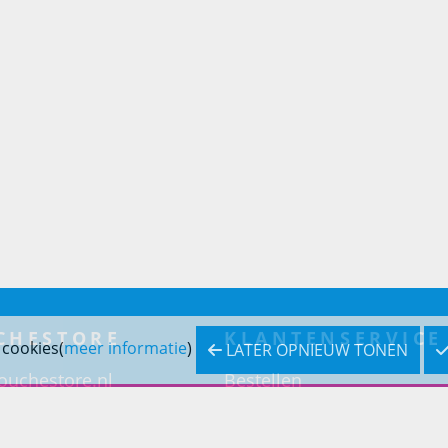
CHESTORE
KLANTENSERVICE
 cookies(
meer informatie
)
LATER OPNIEUW TONEN
ouchestore.nl
Bestellen
eradvies
Betaling