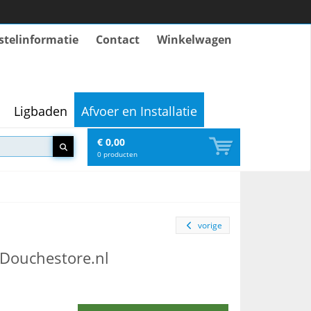
stelinformatie
Contact
Winkelwagen
Ligbaden
Afvoer en Installatie
€ 0,00
0
producten
vorige
 Douchestore.nl