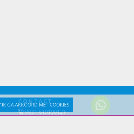
CONTACT
IK GA AKKOORD MET COOKIES
0031-619190121
Reageer via e-mail
Douchestore.nl