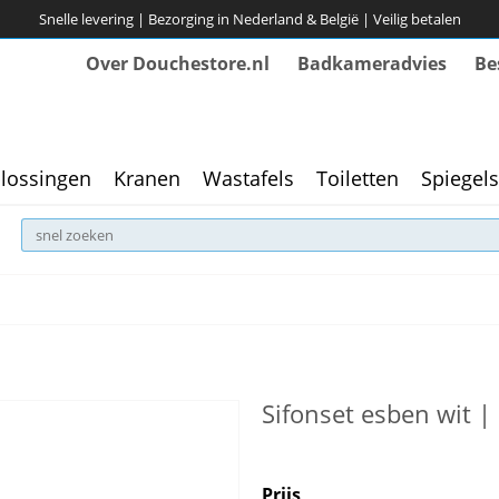
Snelle levering | Bezorging in Nederland & België | Veilig betalen
Over Douchestore.nl
Badkameradvies
Be
lossingen
Kranen
Wastafels
Toiletten
Spiegels
Sifonset esben wit |
Prijs